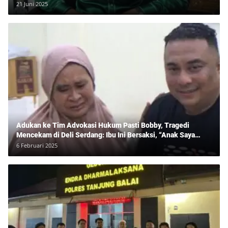
21 Juni 2025
Adukan ke Tim Advokasi Hukum Pasti Bobby, Tragedi
Mencekam di Deli Serdang: Ibu Ini Bersaksi, “Anak Saya
Ditangkap Tanpa Bukti dan Bukan Bandar Narkoba!”
6 Februari 2025