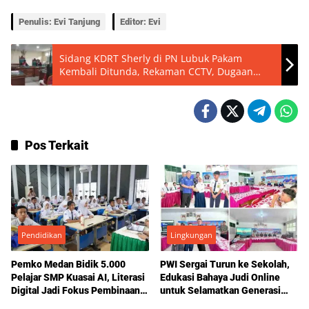
Penulis: Evi Tanjung
Editor: Evi
Sidang KDRT Sherly di PN Lubuk Pakam
Kembali Ditunda, Rekaman CCTV, Dugaan
Ancaman hingga Klaim Perdamaian Keluarga
Jadi Sorotan
Pos Terkait
Pendidikan
Lingkungan
Pemko Medan Bidik 5.000
PWI Sergai Turun ke Sekolah,
Pelajar SMP Kuasai AI, Literasi
Edukasi Bahaya Judi Online
Digital Jadi Fokus Pembinaan
untuk Selamatkan Generasi
Sejak Dini
Muda