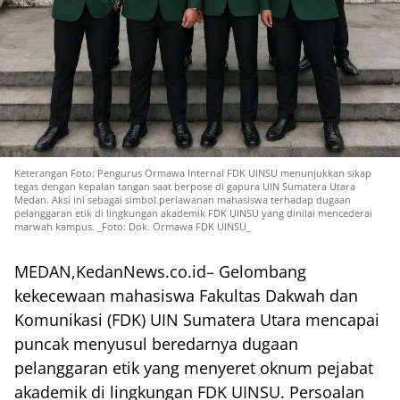
Keterangan Foto: Pengurus Ormawa Internal FDK UINSU menunjukkan sikap
tegas dengan kepalan tangan saat berpose di gapura UIN Sumatera Utara
Medan. Aksi ini sebagai simbol perlawanan mahasiswa terhadap dugaan
pelanggaran etik di lingkungan akademik FDK UINSU yang dinilai mencederai
marwah kampus. _Foto: Dok. Ormawa FDK UINSU_
MEDAN,KedanNews.co.id– Gelombang
kekecewaan mahasiswa Fakultas Dakwah dan
Komunikasi (FDK) UIN Sumatera Utara mencapai
puncak menyusul beredarnya dugaan
pelanggaran etik yang menyeret oknum pejabat
akademik di lingkungan FDK UINSU. Persoalan