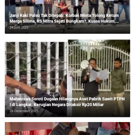
Janji Kaki Palsu Tak Ditepati, Korban Minta Tolong Ketum
Merga Silima, RS Mitra Sejati Bungkam?, Kuasa Hukum,
Hans Silalahi Dampingi Julita Cari Keadilan
24 Juni 2025
Mahasiswa Soroti Dugaan Hilangnya Aset Pabrik Sawit PTPN
I di Langkat, Kerugian Negara Ditaksir Rp20 Miliar
26 Desember 2025