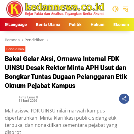
Langsung
ke
konten
🌐 Language
Berita Utama
Politik
Hukum
Ekonomi
Beranda
Pendidikan
Pendidikan
Bakal Gelar Aksi, Ormawa Internal FDK
UINSU Desak Rektor Minta APH Usut dan
Bongkar Tuntas Dugaan Pelanggaran Etik
Oknum Pejabat Kampus
Tinta Emas 8
11 Juni 2026
Mahasiswa FDK UINSU nilai marwah kampus
dipertaruhkan. Minta klarifikasi publik, sidang etik
terbuka, dan nonaktifkan sementara pejabat yang
disorot