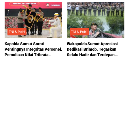
Profesional
TNI & Polri
TNI & Polri
Kapolda Sumut Soroti
Wakapolda Sumut Apresiasi
Pentingnya Integritas Personel,
Dedikasi Brimob, Tegaskan
Pemuliaan Nilai Tribrata
Selalu Hadir dan Terdepan
Sambut Hari Bhayangkara ke-
untuk Masyarakat
80