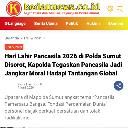
Langsung
ke
konten
🌐 Language
Berita Utama
Politik
Hukum
Ekonomi
Beranda
TNI & Polri
TNI & Polri
Hari Lahir Pancasila 2026 di Polda Sumut
Disorot, Kapolda Tegaskan Pancasila Jadi
Jangkar Moral Hadapi Tantangan Global
Pena Harmoni 9
1 Juni 2026
Upacara di Mapolda Sumut angkat tema “Pancasila
Pemersatu Bangsa, Fondasi Perdamaian Dunia”,
personel diajak perkuat persatuan dan tolak
radikalisme