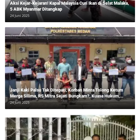
Aksi Kejar-Kejaran! Kapal Malaysia Curi Ikan di Selat Malaka,
5 ABK Myanmar Ditangkap
24 Juni 2025
Janji Kaki Palsu Tak Ditepati, Korban Minta Tolong Ketum
Merga Silima, RS Mitra Sejati Bungkam?, Kuasa Hukum,
Hans Silalahi Dampingi Julita Cari Keadilan
24 Juni 2025