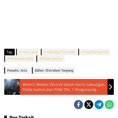
Tag:
Hari Lahir
Ideologi Pancasila
kapolda sumut
Pancasila 2026
Polda Sumut
Penulis: Aris
Editor: Elvirahmi Tanjung
Helen’s Medan Disorot dalam Razia Gabungan
Polda Sumut dan POM TNI, 7 Pengunjung
Jalani Tes Urine
Pos Terkait