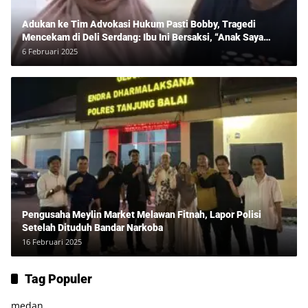
Adukan ke Tim Advokasi Hukum Pasti Bobby, Tragedi
Mencekam di Deli Serdang: Ibu Ini Bersaksi, “Anak Saya
Ditangkap Tanpa Bukti dan Bukan Bandar Narkoba!”
6 Februari 2025
Pengusaha Meylin Market Melawan Fitnah, Lapor Polisi
Setelah Dituduh Bandar Narkoba
16 Februari 2025
Tag Populer
medan