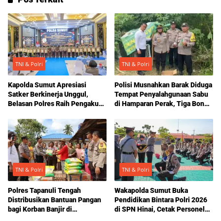
TNI & Polri
TNI & Polri
Kapolda Sumut Apresiasi
Polisi Musnahkan Barak Diduga
Satker Berkinerja Unggul,
Tempat Penyalahgunaan Sabu
Belasan Polres Raih Pengakuan
di Hamparan Perak, Tiga Bong
atas Reformasi Birokrasi dan
Diamankan
Layanan Publik
TNI & Polri
TNI & Polri
Polres Tapanuli Tengah
Wakapolda Sumut Buka
Distribusikan Bantuan Pangan
Pendidikan Bintara Polri 2026
bagi Korban Banjir di
di SPN Hinai, Cetak Personel
Hutanabolon
SPKT Berkarakter dan