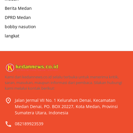
Berita Medan
DPRD Medan
bobby nasution
langkat
Kami dari kedannews.co.id selalu terbuka untuk menerima kritik,
saran, masukan, maupun informasi dari pembaca. Silakan hubungi
kami melalui kontak berikut:
Jalan Jermal VII No. 1 Kelurahan Denai, Kecamatan
Medan Denai, PO. BOX 20227, Kota Medan, Provinsi
Sumatera Utara, Indonesia
082189923539