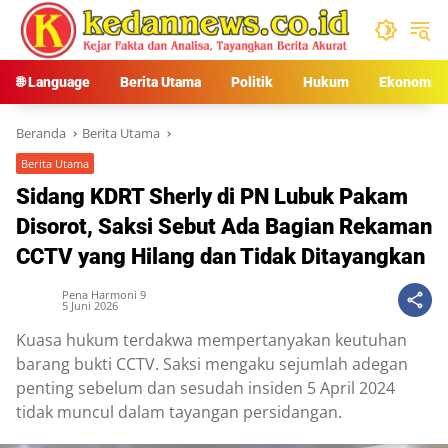
Langsung
ke
konten
🌐 Language
Berita Utama
Politik
Hukum
Ekonomi
Beranda
Berita Utama
Berita Utama
Sidang KDRT Sherly di PN Lubuk Pakam
Disorot, Saksi Sebut Ada Bagian Rekaman
CCTV yang Hilang dan Tidak Ditayangkan
Pena Harmoni 9
5 Juni 2026
Kuasa hukum terdakwa mempertanyakan keutuhan
barang bukti CCTV. Saksi mengaku sejumlah adegan
penting sebelum dan sesudah insiden 5 April 2024
tidak muncul dalam tayangan persidangan.