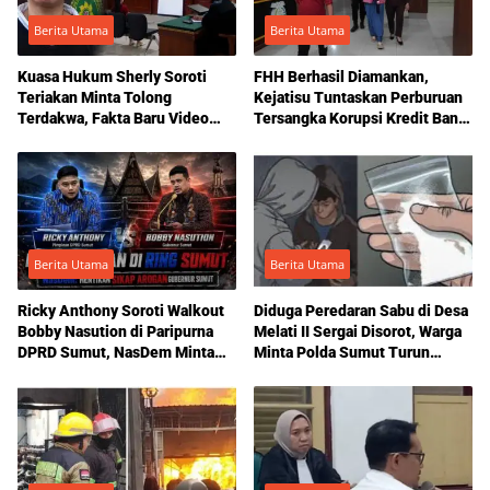
Berita Utama
Berita Utama
Kuasa Hukum Sherly Soroti
FHH Berhasil Diamankan,
Teriakan Minta Tolong
Kejatisu Tuntaskan Perburuan
Terdakwa, Fakta Baru Video
Tersangka Korupsi Kredit Bank
Yanty Diduga Korban, hingga
Sumut
Visum Dipersoalkan Jelang
Putusan KDRT yang Dua Kali
Ditunda, JPU Tuntut 1 Bulan
Penjara
Berita Utama
Berita Utama
Ricky Anthony Soroti Walkout
Diduga Peredaran Sabu di Desa
Bobby Nasution di Paripurna
Melati II Sergai Disorot, Warga
DPRD Sumut, NasDem Minta
Minta Polda Sumut Turun
Sikap Arogan Dihentikan
Tangan