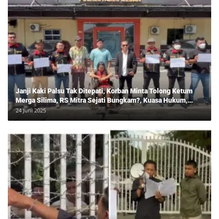
Janji Kaki Palsu Tak Ditepati, Korban Minta Tolong Ketum
Merga Silima, RS Mitra Sejati Bungkam?, Kuasa Hukum,
Hans Silalahi Dampingi Julita Cari Keadilan
24 Juni 2025