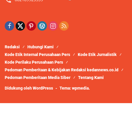
Redaksi
Hubungi Kami
Kode Etik Internal Perusahaan Pers
Kode Etik Jurnalistik
Kode Perilaku Perusahaan Pers
Pedoman Pemberitaan & Kebijakan Redaksi kedannews.co.id
Pedoman Pemberitaan Media Siber
Tentang Kami
Didukung oleh WordPress
-
Tema: wpmedia.