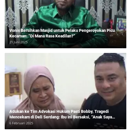
Vonis Bersihkan Masjid untuk Pelaku Pengeroyokan Picu
Kecaman: “Di Mana Rasa Keadilan?”
21 Juni 2025
Adukan ke Tim Advokasi Hukum Pasti Bobby, Tragedi
Mencekam di Deli Serdang: Ibu Ini Bersaksi, “Anak Saya
Ditangkap Tanpa Bukti dan Bukan Bandar Narkoba!”
6 Februari 2025