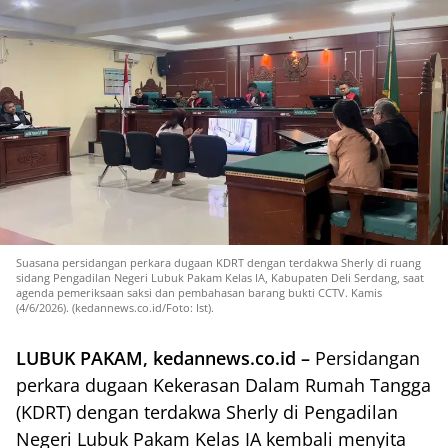
Suasana persidangan perkara dugaan KDRT dengan terdakwa Sherly di ruang
sidang Pengadilan Negeri Lubuk Pakam Kelas IA, Kabupaten Deli Serdang, saat
agenda pemeriksaan saksi dan pembahasan barang bukti CCTV. Kamis
(4/6/2026). (kedannews.co.id/Foto: Ist).
LUBUK PAKAM, kedannews.co.id –
Persidangan
perkara dugaan Kekerasan Dalam Rumah Tangga
(KDRT) dengan terdakwa Sherly di Pengadilan
Negeri Lubuk Pakam Kelas IA kembali menyita