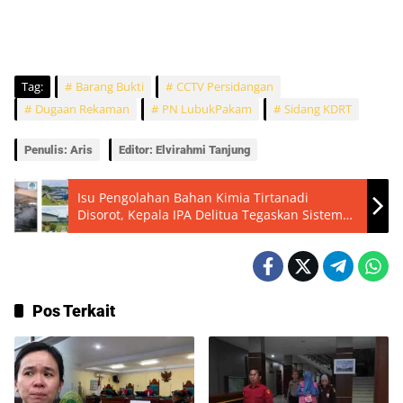
Tag:
Barang Bukti
CCTV Persidangan
Dugaan Rekaman
PN LubukPakam
Sidang KDRT
Penulis: Aris
Editor: Elvirahmi Tanjung
Isu Pengolahan Bahan Kimia Tirtanadi
Disorot, Kepala IPA Delitua Tegaskan Sistem
Masih Sesuai Standar
Pos Terkait