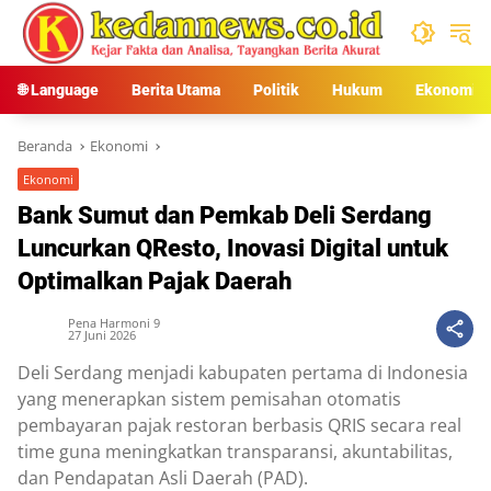
Langsung
ke
konten
🌐 Language
Berita Utama
Politik
Hukum
Ekonomi
Beranda
Ekonomi
Ekonomi
Bank Sumut dan Pemkab Deli Serdang
Luncurkan QResto, Inovasi Digital untuk
Optimalkan Pajak Daerah
Pena Harmoni 9
27 Juni 2026
Deli Serdang menjadi kabupaten pertama di Indonesia
yang menerapkan sistem pemisahan otomatis
pembayaran pajak restoran berbasis QRIS secara real
time guna meningkatkan transparansi, akuntabilitas,
dan Pendapatan Asli Daerah (PAD).