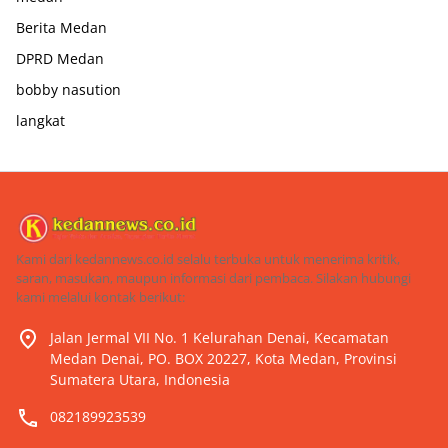
Berita Medan
DPRD Medan
bobby nasution
langkat
Kami dari kedannews.co.id selalu terbuka untuk menerima kritik,
saran, masukan, maupun informasi dari pembaca. Silakan hubungi
kami melalui kontak berikut:
Jalan Jermal VII No. 1 Kelurahan Denai, Kecamatan
Medan Denai, PO. BOX 20227, Kota Medan, Provinsi
Sumatera Utara, Indonesia
082189923539