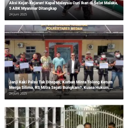
Aksi Kejar-Kejaran! Kapal Malaysia Curi Ikan di Selat Malaka,
5 ABK Myanmar Ditangkap
24 Juni 2025
Janji Kaki Palsu Tak Ditepati, Korban Minta Tolong Ketum
Merga Silima, RS Mitra Sejati Bungkam?, Kuasa Hukum,
Hans Silalahi Dampingi Julita Cari Keadilan
24 Juni 2025