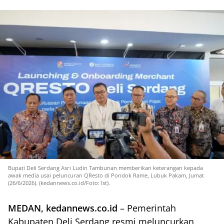
Bupati Deli Serdang Asri Ludin Tambunan memberikan keterangan kepada
awak media usai peluncuran QResto di Pondok Rame, Lubuk Pakam, Jumat
(26/6/2026). (kedannews.co.id/Foto: Ist).
MEDAN, kedannews.co.id
– Pemerintah
Kabupaten Deli Serdang resmi meluncurkan