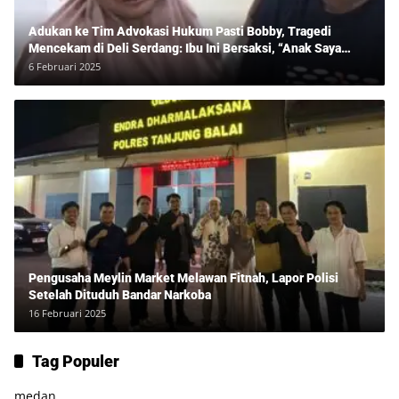
Adukan ke Tim Advokasi Hukum Pasti Bobby, Tragedi
Mencekam di Deli Serdang: Ibu Ini Bersaksi, “Anak Saya
Ditangkap Tanpa Bukti dan Bukan Bandar Narkoba!”
6 Februari 2025
Pengusaha Meylin Market Melawan Fitnah, Lapor Polisi
Setelah Dituduh Bandar Narkoba
16 Februari 2025
Tag Populer
medan