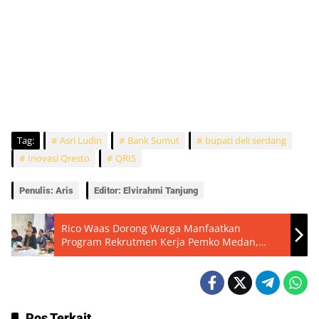
Tag:
Asri Ludin
Bank Sumut
bupati deli serdang
Inovasi Qresto
QRIS
Penulis: Aris
Editor: Elvirahmi Tanjung
Rico Waas Dorong Warga Manfaatkan
Program Rekrutmen Kerja Pemko Medan,
Kesempatan Bekerja di Jepang Juga Dibuka
Pos Terkait