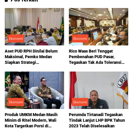
Ekonomi
Ekonomi
Aset PUD RPH Dinilai Belum
Rico Waas Beri Tenggat
Maksimal, Pemko Medan
Pembenahan PUD Pasar,
Siapkan Strategi
Tegaskan Tak Ada Toleransi
Pengembangan Bisnis Daging
bagi Kecurangan
Ekonomi
Ekonomi
Produk UMKM Medan Masih
Perumda Tirtanadi Tegaskan
Minim di Ritel Modern, Wali
Tindak Lanjut LHP BPK Tahun
Kota Targetkan Porsi di
2023 Telah Diselesaikan
Indomaret Naik hingga 20