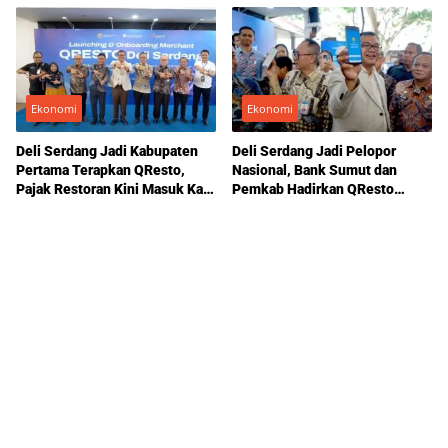
Persen
Ekonomi
Ekonomi
Deli Serdang Jadi Kabupaten
Deli Serdang Jadi Pelopor
Pertama Terapkan QResto,
Nasional, Bank Sumut dan
Pajak Restoran Kini Masuk Kas
Pemkab Hadirkan QResto
Daerah Secara Otomatis
untuk Optimalkan Penerimaan
Pajak Restoran