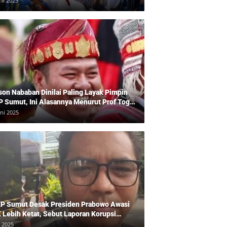
ril 2025
son Nababan Dinilai Paling Layak Pimpin
P Sumut, Ini Alasannya Menurut Prof Togu
len
uni 2025
P Sumut Desak Presiden Prabowo Awasi
 Lebih Ketat, Sebut Laporan Korupsi
baikan
i 2025