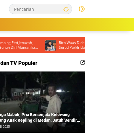
ah,
Rico Waas Didesak Turun Langsung, DPRD
Rick
Istri
Soroti Parkir Liar hingga Lampu Jalan Padam
Turn
di Medan
Spor
dan TV Populer
uga Mabuk, Pria Bersenjata Kelewang
ang Anak Kepling di Medan: Jatuh Sendiri
i Mengamuk
li 2025