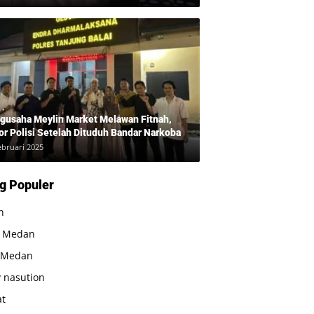
 Bukan Bandar Narkoba!”
gusaha Meylin Market Melawan Fitnah,
or Polisi Setelah Dituduh Bandar Narkoba
ebruari 2025
g Populer
n
a Medan
 Medan
 nasution
at