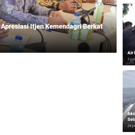
i Apresiasi Itjen Kemendagri Berkat
Air
2 Jul
Aksi
Sel
24 J