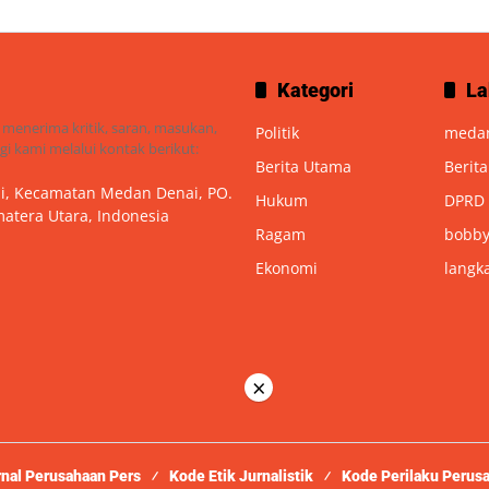
Kategori
La
 menerima kritik, saran, masukan,
Politik
meda
i kami melalui kontak berikut:
Berita Utama
Berit
nai, Kecamatan Medan Denai, PO.
Hukum
DPRD
atera Utara, Indonesia
Ragam
bobby
Ekonomi
langk
×
rnal Perusahaan Pers
Kode Etik Jurnalistik
Kode Perilaku Perus