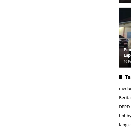
dan
Pen
Lap
16 F
Ta
meda
Berit
DPRD
bobby
langk