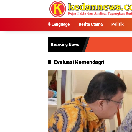
Langsung
ke
konten
🌐 Language
Berita Utama
Politik
Breaking News
Evaluasi Kemendagri