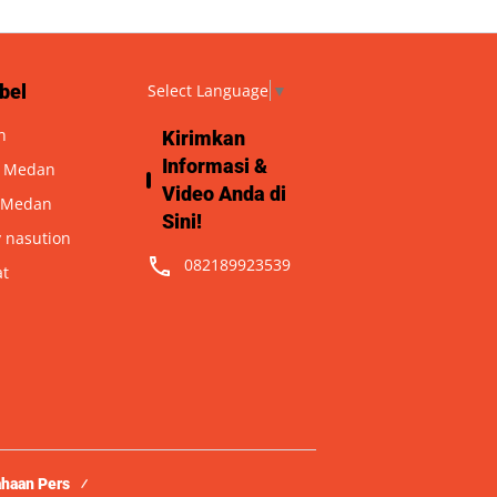
bel
Select Language
▼
n
Kirimkan
Informasi &
a Medan
Video Anda di
 Medan
Sini!
 nasution
082189923539
at
ahaan Pers