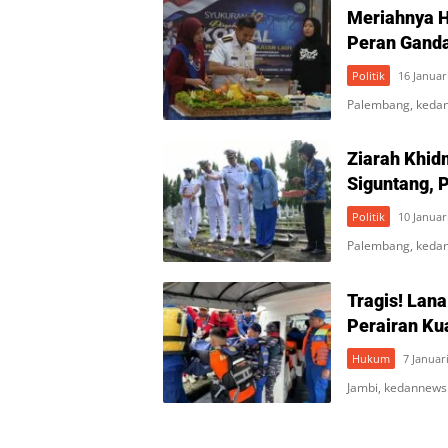
Meriahnya H
Peran Ganda
Politik
16 Januar
Palembang, kedan
Ziarah Khid
Siguntang, 
Politik
10 Januar
Palembang, keda
Tragis! Lan
Perairan Ku
Hukum
7 Januar
Jambi, kedannews