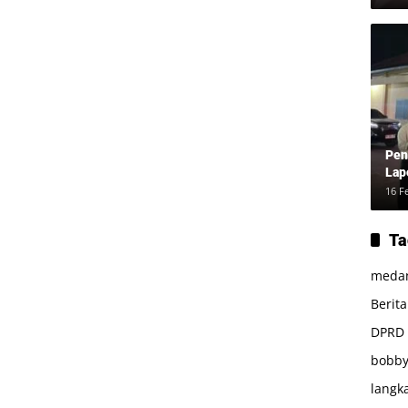
dan
Pen
Lap
16 F
Ta
meda
Berit
DPRD
bobby
langk