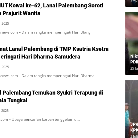
1 Ap
UT Kowal ke-62, Lanal Palembang Soroti
 Prajurit Wanita
i 2025
news.com – Dalam rangka memperingati Hari Ulang…
mat Lanal Palembang di TMP Ksatria Ksetra
Peringati Hari Dharma Samudera
Nik
PDI
i 2025
Har
25 J
nnews.com – Dalam rangka memperingati Hari Dharma…
al Palembang Temukan Syukri Terapung di
ala Tungkal
i 2025
.com – Upaya pencarian korban tenggelam di…
JPK
KPK
Dia
2 Jul