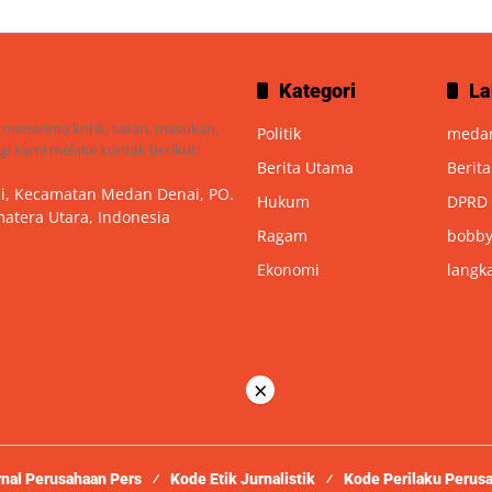
Kategori
La
 menerima kritik, saran, masukan,
Politik
meda
i kami melalui kontak berikut:
Berita Utama
Berit
nai, Kecamatan Medan Denai, PO.
Hukum
DPRD
atera Utara, Indonesia
Ragam
bobby
Ekonomi
langk
×
rnal Perusahaan Pers
Kode Etik Jurnalistik
Kode Perilaku Perus