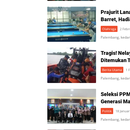
Prajurit Lan
Barret, Hadi
Olahraga
2 Febr
Palembang, kedan
Tragis! Nela
Ditemukan 
Berita Utama
1 
Palembang, kedan
Seleksi PPM
Generasi Ma
Politik
18 Januar
Palembang, kedan