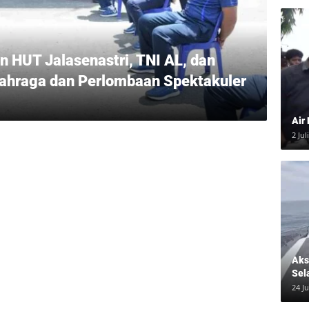
 HUT Jalasenastri, TNI AL, dan
ahraga dan Perlombaan Spektakuler
Air
2 Jul
Aksi
Sel
24 J