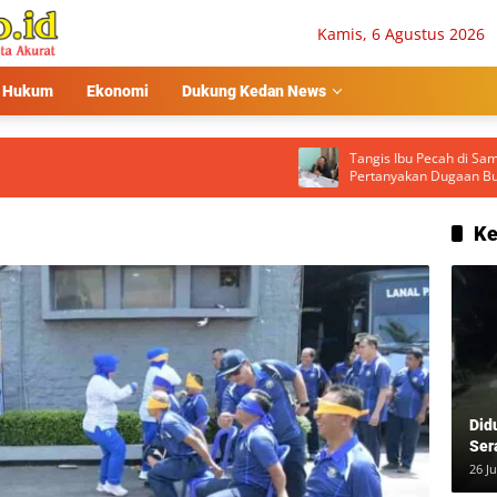
Kamis, 6 Agustus 2026
Hukum
Ekonomi
Dukung Kedan News
Tangis Ibu Pecah di Samping Peti Jenazah,
Pertanyakan Dugaan Bunuh Diri Mantan Ist
Polisi dan Status Cerai
Ke
Did
Ser
Usa
26 Ju