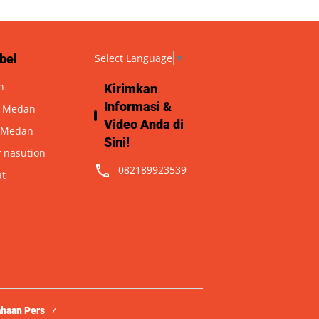
bel
Select Language
▼
n
Kirimkan
Informasi &
a Medan
Video Anda di
 Medan
Sini!
 nasution
082189923539
at
ahaan Pers