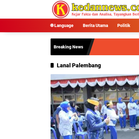
Langsung
ke
konten
🌐 Language
Berita Utama
Politik
Breaking News
Lanal Palembang