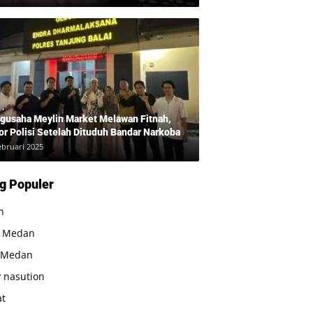
 Bukan Bandar Narkoba!”
gusaha Meylin Market Melawan Fitnah,
or Polisi Setelah Dituduh Bandar Narkoba
ebruari 2025
g Populer
n
a Medan
 Medan
 nasution
at