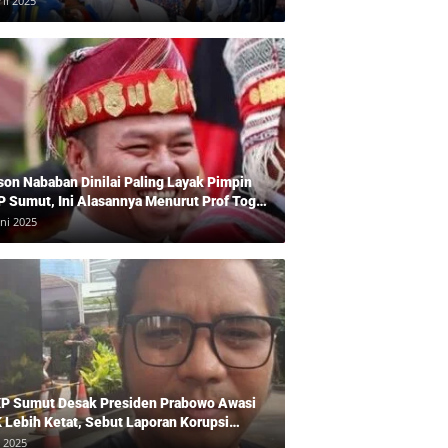
ril 2025
son Nababan Dinilai Paling Layak Pimpin
P Sumut, Ini Alasannya Menurut Prof Togu
len
uni 2025
P Sumut Desak Presiden Prabowo Awasi
 Lebih Ketat, Sebut Laporan Korupsi
baikan
i 2025