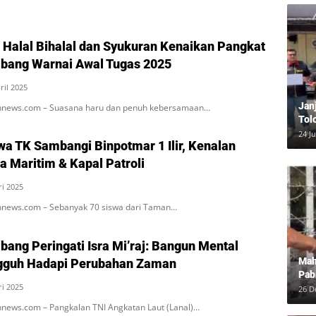
 Halal Bihalal dan Syukuran Kenaikan Pangkat
bang Warnai Awal Tugas 2025
ril 2025
Jan
nnews.com – Suasana haru dan penuh kebersamaan…
Tol
Bun
24 J
wa TK Sambangi Binpotmar 1 Ilir, Kenalan
Dam
a Maritim & Kapal Patroli
ri 2025
news.com – Sebanyak 70 siswa dari Taman…
bang Peringati Isra Mi’raj: Bangun Mental
Mah
ngguh Hadapi Perubahan Zaman
Pab
ri 2025
Neg
26 D
news.com – Pangkalan TNI Angkatan Laut (Lanal)…