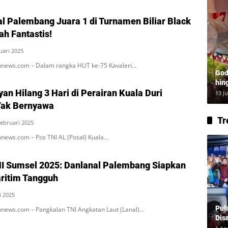
al Palembang Juara 1 di Turnamen Biliar Black
ah Fantastis!
uari 2025
news.com – Dalam rangka HUT ke-75 Kavaleri…
God
hin
yan Hilang 3 Hari di Perairan Kuala Duri
Lay
13 J
Tak Bernyawa
Tr
Februari 2025
news.com – Pos TNI AL (Posal) Kuala…
I Sumsel 2025: Danlanal Palembang Siapkan
ritim Tangguh
i 2025
Pul
news.com – Pangkalan TNI Angkatan Laut (Lanal)…
Dis