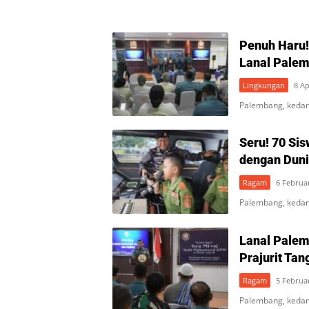
Penuh Haru!
Lanal Palem
Lingkungan
8 Ap
Palembang, keda
Seru! 70 Sis
dengan Duni
Ragam
6 Februa
Palembang, kedan
Lanal Palem
Prajurit Ta
Ragam
5 Februa
Palembang, kedan