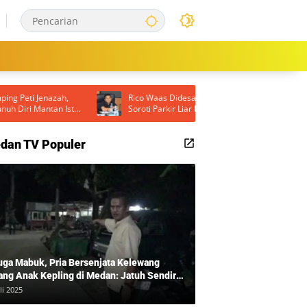
Rico Waas Didesak Turun Langsung, DPRD
Ricky An
ri
Soroti Parkir Liar hingga Lampu Jalan Padam
Turname
di Medan
Sportiv
dan TV Populer
uga Mabuk, Pria Bersenjata Kelewang
ang Anak Kepling di Medan: Jatuh Sendiri
i Mengamuk
li 2025