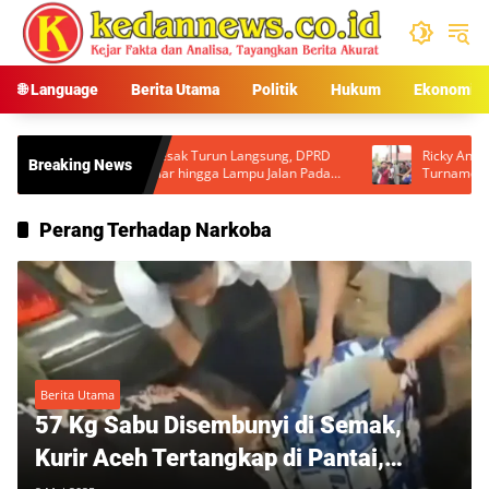
Langsung
ke
konten
🌐 Language
Berita Utama
Politik
Hukum
Ekonomi
desak Turun Langsung, DPRD
Ricky Anthony Gelar RA Cup I 2026,
Breaking News
 Liar hingga Lampu Jalan Padam
Turnamen Sepak Takraw Jadi Ajang 
Sportivitas dan Semangat Kemerdek
Perang Terhadap Narkoba
Berita Utama
57 Kg Sabu Disembunyi di Semak,
Kurir Aceh Tertangkap di Pantai,