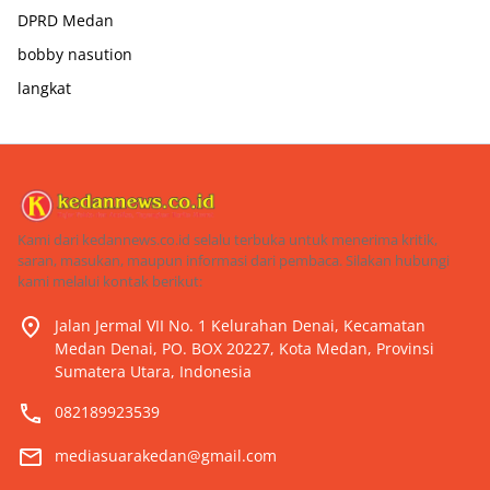
DPRD Medan
bobby nasution
langkat
Kami dari kedannews.co.id selalu terbuka untuk menerima kritik,
saran, masukan, maupun informasi dari pembaca. Silakan hubungi
kami melalui kontak berikut:
Jalan Jermal VII No. 1 Kelurahan Denai, Kecamatan
Medan Denai, PO. BOX 20227, Kota Medan, Provinsi
Sumatera Utara, Indonesia
082189923539
mediasuarakedan@gmail.com