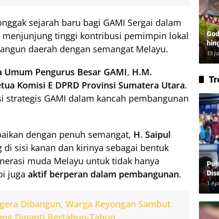
onggak sejarah baru bagi GAMI Sergai dalam
a menjunjung tinggi kontribusi pemimpin lokal
God
hin
mbangun daerah dengan semangat Melayu.
Lay
13 J
a Umum Pengurus Besar GAMI
,
H.M.
Tr
tua Komisi E DPRD Provinsi Sumatera Utara
.
i strategis GAMI dalam kancah pembangunan
aikan dengan penuh semangat,
H. Saipul
di sisi kanan dan kirinya sebagai bentuk
nerasi muda Melayu untuk tidak hanya
Pul
pi juga
aktif berperan dalam pembangunan
.
Dis
1 Ap
gera Dibangun, Warga Keyongan Sambut
ng Dinanti Bertahun-Tahun