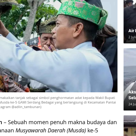
Air
2 Jul
Aksi
Sel
makaikan tanjak sebagai simbol penghormatan adat kepada Wakil Bupati
Musda ke-5 GAMI Serdang Bedagai yang berlangsung di Kecamatan Pantai
24 J
nstagram @adlin_tambunan)
m
– Sebuah momen penuh makna budaya dan
sanaan
Musyawarah Daerah (Musda)
ke-5