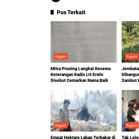
Pos Terkait
Ragam
Ragam
Mitra Pruning Langkat Kecewa:
Jembata
Keterangan Kadis LH Erwin
Dibangu
Disebut Cemarkan Nama Baik
Sambut 
Penghub
Bertahu
Ragam
Ragam
Empat Hektare Lahan Terbakar di
Tak Lolo