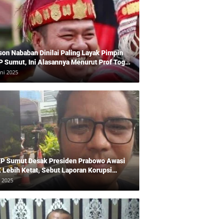
son Nababan Dinilai Paling Layak Pimpin
P Sumut, Ini Alasannya Menurut Prof Togu
len
uni 2025
P Sumut Desak Presiden Prabowo Awasi
 Lebih Ketat, Sebut Laporan Korupsi
baikan
i 2025