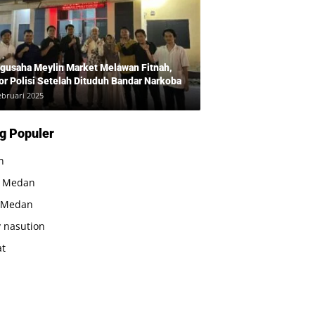
gusaha Meylin Market Melawan Fitnah,
or Polisi Setelah Dituduh Bandar Narkoba
ebruari 2025
g Populer
n
a Medan
 Medan
 nasution
at