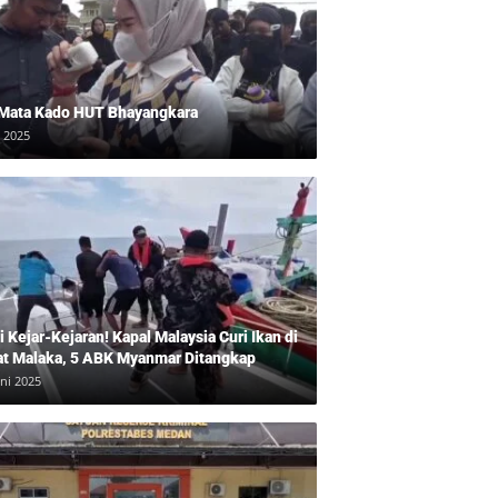
 Mata Kado HUT Bhayangkara
i 2025
 Kejar-Kejaran! Kapal Malaysia Curi Ikan di
at Malaka, 5 ABK Myanmar Ditangkap
uni 2025