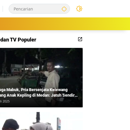
dan TV Populer
uga Mabuk, Pria Bersenjata Kelewang
ang Anak Kepling di Medan: Jatuh Sendiri
i Mengamuk
li 2025