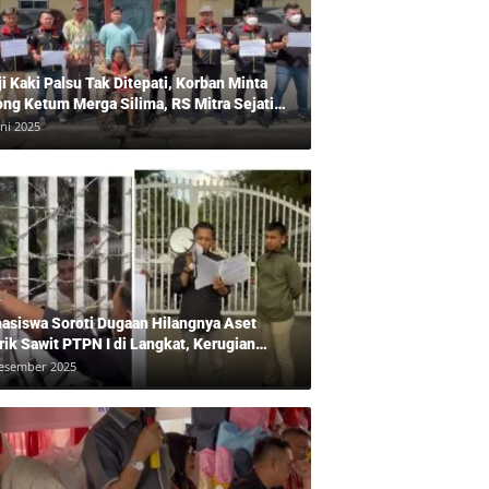
ji Kaki Palsu Tak Ditepati, Korban Minta
ong Ketum Merga Silima, RS Mitra Sejati
gkam?, Kuasa Hukum, Hans Silalahi
uni 2025
pingi Julita Cari Keadilan
asiswa Soroti Dugaan Hilangnya Aset
rik Sawit PTPN I di Langkat, Kerugian
ara Ditaksir Rp20 Miliar
esember 2025