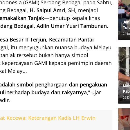
ndonesia (GAMI) Serdang Bedagai pada Sabtu,
ang Bedagai,
H. Saipul Amri, SH
, menjadi
emakaikan Tanjak
—penutup kepala khas
Jan
rdang Bedagai, Adlin Umar Yusri Tambunan
.
Tol
Bun
24 J
esa Besar II Terjun, Kecamatan Pantai
Dam
gai
, itu menyuguhkan nuansa budaya Melayu
 tanjak tersebut bukan hanya simbol
uk kepercayaan GAMI kepada pemimpin daerah
kat Melayu.
i adalah simbol penghargaan dan pengakuan
Mah
li terhadap budaya dan rakyatnya,
” ujar
Pab
Neg
26 D
dir.
at Kecewa: Keterangan Kadis LH Erwin