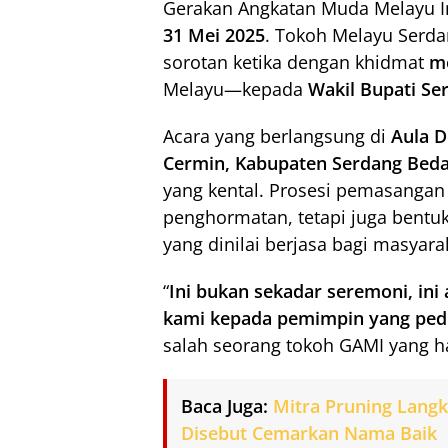
Gerakan Angkatan Muda Melayu I
31 Mei 2025
. Tokoh Melayu Serd
sorotan ketika dengan khidmat
m
Melayu—kepada
Wakil Bupati Se
Acara yang berlangsung di
Aula D
Cermin, Kabupaten Serdang Beda
yang kental. Prosesi pemasangan
penghormatan, tetapi juga bent
yang dinilai berjasa bagi masyara
“
Ini bukan sekadar seremoni, in
kami kepada pemimpin yang pedu
salah seorang tokoh GAMI yang ha
Baca Juga:
Mitra Pruning Langk
Disebut Cemarkan Nama Baik