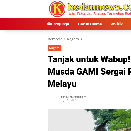
Langsung
ke
konten
🌐 Language
Berita Utama
Politik
Beranda
Ragam
Ragam
Tanjak untuk Wabup!
Musda GAMI Sergai 
Melayu
Pena Harmoni 9
1 Juni 2025