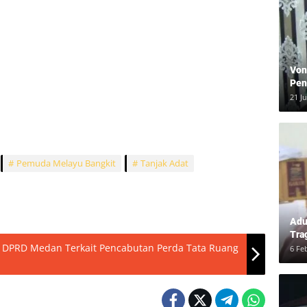
Von
Pen
Kea
21 J
Pemuda Melayu Bangkit
Tanjak Adat
Adu
Tra
 DPRD Medan Terkait Pencabutan Perda Tata Ruang
Ber
6 Fe
dan