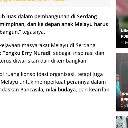
bih luas dalam pembangunan di Serdang
pemimpinan, dan ke depan anak Melayu harus
mbangun,
” tegasnya.
Nik
PDI
Har
25 J
kejayaan masyarakat Melayu di Serdang
 Tengku Erry Nuradi
, sebagai inspirasi dan
 terus diwariskan dan dikembangkan.
i ruang konsolidasi organisasi, tetapi juga
Melayu untuk memperkuat perannya dalam
andaskan
Pancasila
,
nilai budaya
, dan
kearifan
JPK
KPK
Dia
2 Jul