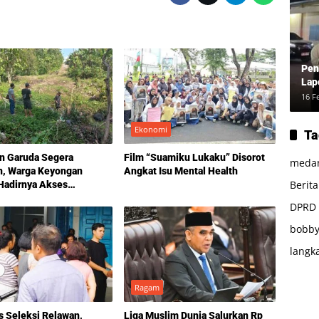
Pen
Lap
16 F
Ekonomi
Ta
n Garuda Segera
Film “Suamiku Lukaku” Disorot
meda
n, Warga Keyongan
Angkat Isu Mental Health
Berit
Hadirnya Akses
ung yang Dinanti
DPRD
n-Tahun
bobby
langk
Ragam
s Seleksi Relawan,
Liga Muslim Dunia Salurkan Rp