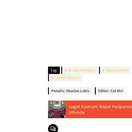
Tag:
Budaya Melayu
Musda GAMI
Tokoh Melayu
Penulis: Muslim Lubis
Editor: Cut Riri
Gagal Kuorum! Rapat Paripurna
Ditunda