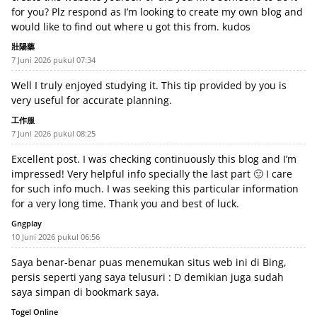
for you? Plz respond as I’m looking to create my own blog and
would like to find out where u got this from. kudos
壯陽藥
7 Juni 2026 pukul 07:34
Well I truly enjoyed studying it. This tip provided by you is
very useful for accurate planning.
工作服
7 Juni 2026 pukul 08:25
Excellent post. I was checking continuously this blog and I’m
impressed! Very helpful info specially the last part 🙂 I care
for such info much. I was seeking this particular information
for a very long time. Thank you and best of luck.
Gngplay
10 Juni 2026 pukul 06:56
Saya benar-benar puas menemukan situs web ini di Bing,
persis seperti yang saya telusuri : D demikian juga sudah
saya simpan di bookmark saya.
Togel Online