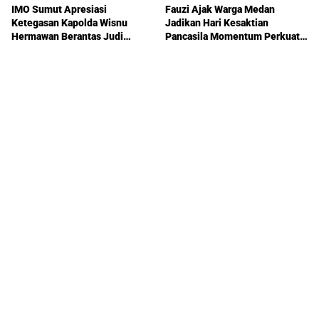
IMO Sumut Apresiasi
Fauzi Ajak Warga Medan
Ketegasan Kapolda Wisnu
Jadikan Hari Kesaktian
Hermawan Berantas Judi
Pancasila Momentum Perkuat
Online dan Narkoba di Sumut
Persatuan