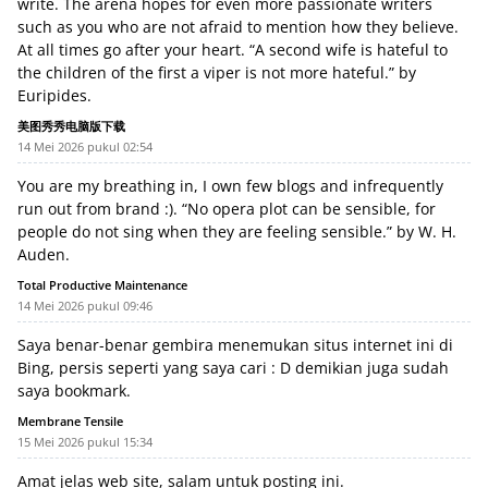
write. The arena hopes for even more passionate writers
such as you who are not afraid to mention how they believe.
At all times go after your heart. “A second wife is hateful to
the children of the first a viper is not more hateful.” by
Euripides.
美图秀秀电脑版下载
14 Mei 2026 pukul 02:54
You are my breathing in, I own few blogs and infrequently
run out from brand :). “No opera plot can be sensible, for
people do not sing when they are feeling sensible.” by W. H.
Auden.
Total Productive Maintenance
14 Mei 2026 pukul 09:46
Saya benar-benar gembira menemukan situs internet ini di
Bing, persis seperti yang saya cari : D demikian juga sudah
saya bookmark.
Membrane Tensile
15 Mei 2026 pukul 15:34
Amat jelas web site, salam untuk posting ini.