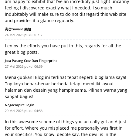
am happy to exhibit that I’ve an incredibly just right uncanny
feeling I discovered exactly what I needed. I so much
indubitably will make sure to do not disregard this web site
and provides it a glance regularly.
高仿Goyard 錢包
24 Mei 2026 pukul 01:17
I enjoy the efforts you have put in this, regards for all the
great blog posts.
Jasa Pasang Cctv Dan Fingerprint
27 Mei 2026 pukul 06:39
Menakjubkan! Blog ini terlihat tepat seperti blog lama saya!
Topiknya benar-benar berbeda tetapi memiliki layout
halaman dan desain yang hampir sama. Pilihan warna yang
sangat bagus!
Nagaempire Login
29 Mei 2026 pukul 04:53
In this awesome scheme of things you actually get an A just
for effort. Where you misplaced me personally was first in
your specifics. You know, people say, the devil is in the