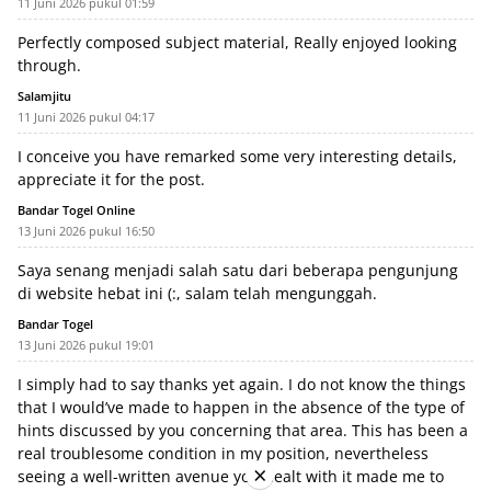
11 Juni 2026 pukul 01:59
Perfectly composed subject material, Really enjoyed looking
through.
Salamjitu
11 Juni 2026 pukul 04:17
I conceive you have remarked some very interesting details,
appreciate it for the post.
Bandar Togel Online
13 Juni 2026 pukul 16:50
Saya senang menjadi salah satu dari beberapa pengunjung
di website hebat ini (:, salam telah mengunggah.
Bandar Togel
13 Juni 2026 pukul 19:01
I simply had to say thanks yet again. I do not know the things
that I would’ve made to happen in the absence of the type of
hints discussed by you concerning that area. This has been a
real troublesome condition in my position, nevertheless
×
seeing a well-written avenue you dealt with it made me to