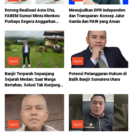
Dorong Realisasi Asta Cita,
Mewujudkan DPR Independen
FABEM Sumut Minta Menkeu
dan Transparan: Konsep Jalur
Purbaya Segera Anggarkan
Ganda dan PAW yang Aman
Penjara Khusus Koruptor
Opini
Opini
Banjir Terparah Sepanjang
Potensi Pelanggaran Hukum di
Sejarah Medan: Saat Warga
Balik Banjir Sumatera Utara
Bertahan, Solusi Tak Kunjung
Datang
Opini
Opini