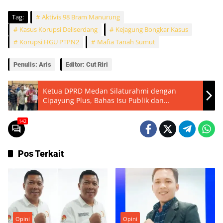
Tag:
Aktivis 98 Bram Manurung
Kasus Korupsi Deliserdang
Kejagung Bongkar Kasus
Korupsi HGU PTPN2
Mafia Tanah Sumut
Penulis: Aris
Editor: Cut Riri
Ketua DPRD Medan Silaturahmi dengan
Cipayung Plus, Bahas Isu Publik dan
Kebijakan Pemerintah
142
Pos Terkait
Opini
Opini