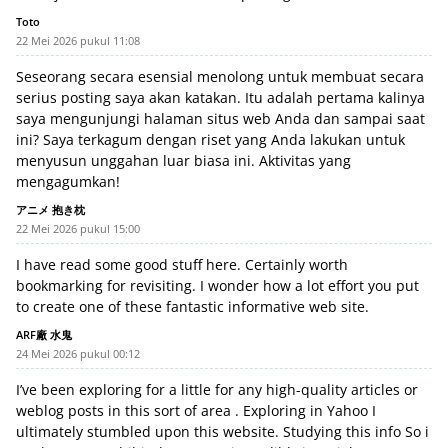
Toto
22 Mei 2026 pukul 11:08
Seseorang secara esensial menolong untuk membuat secara
serius posting saya akan katakan. Itu adalah pertama kalinya
saya mengunjungi halaman situs web Anda dan sampai saat
ini? Saya terkagum dengan riset yang Anda lakukan untuk
menyusun unggahan luar biasa ini. Aktivitas yang
mengagumkan!
アニメ 抱き枕
22 Mei 2026 pukul 15:00
I have read some good stuff here. Certainly worth
bookmarking for revisiting. I wonder how a lot effort you put
to create one of these fantastic informative web site.
ARF廠 水鬼
24 Mei 2026 pukul 00:12
I’ve been exploring for a little for any high-quality articles or
weblog posts in this sort of area . Exploring in Yahoo I
ultimately stumbled upon this website. Studying this info So i