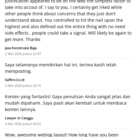
justification appeared to be on the web the simplest factor to
take into accout of. I say to you, I certainly get irked while
other people think about concerns that they just don’t
understand about. You controlled to hit the nail upon the
highest and also defined out the entire thing with no need
side-effects , people could take a signal. Will likely be again to
get more. Thanks
Jasa Konstruksi Baja
2 Mei 2026 pukul 22:37
Saya selamanya memikirkan hal ini, terima kasih telah
memposting.
Saffire.co.id
2 Mei 2026 pukul 23:15
Konten yang fantastis! Gaya penulisan Anda sangat jelas dan
mudah dipahami. Saya pasti akan kembali untuk membaca
konten lainnya.
Lawyer In Canggu
3 Mei 2026 pukul 00:52
Wow, awesome weblog layout! How long have you been