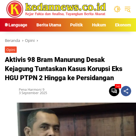
Langsung
ke
konten
🌐 Language
Berita Utama
Politik
Hukum
Ekonomi
Beranda
Opini
Opini
Aktivis 98 Bram Manurung Desak
Kejagung Tuntaskan Kasus Korupsi Eks
HGU PTPN 2 Hingga ke Persidangan
142
Pena Harmoni 9
3 September 2025