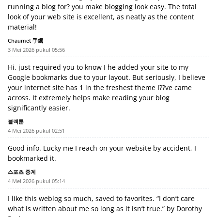
running a blog for? you make blogging look easy. The total
look of your web site is excellent, as neatly as the content
material!
Chaumet 手鐲
3 Mei 2026 pukul 05:56
Hi, just required you to know I he added your site to my
Google bookmarks due to your layout. But seriously, I believe
your internet site has 1 in the freshest theme I??ve came
across. It extremely helps make reading your blog
significantly easier.
블랙툰
4 Mei 2026 pukul 02:51
Good info. Lucky me I reach on your website by accident, I
bookmarked it.
스포츠 중계
4 Mei 2026 pukul 05:14
I like this weblog so much, saved to favorites. “I don’t care
what is written about me so long as it isn’t true.” by Dorothy