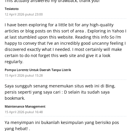
This actually answered my drawback, thank you!
Teslatoto
12 April 2026 pukul 23:00
I have been exploring for a little bit for any high-quality
articles or blog posts on this sort of area . Exploring in Yahoo I
at last stumbled upon this website. Reading this info So i’m
happy to convey that I’ve an incredibly good uncanny feeling I
discovered exactly what I needed. I most certainly will make
certain to do not forget this web site and give it a look
regularly.
Pompa Lorentz Untuk Daerah Tanpa Listrik
15 April 2026 pukul 15:28
Saya sungguh senang menemukan situs web ini di Bing,
persis seperti yang saya cari : D selain itu sudah saya
bookmark.
Maintenance Management
15 April 2026 pukul 16:48
Ya menyimpan ini bukanlah kesimpulan yang berisiko pos
yang hebat! .