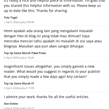
It’s really a nice and helpful piece of information. I’m glad that
you shared this helpful information with us. Please keep us
up to date like this. Thanks for sharing.
Toto Togel
1 April 2026 pukul 09:46
Hmm apakah ada orang lain yang mengalami masalah
dengan foto di blog ini yang tidak mau dimuat? Saya
mencoba mencari tahu apakah ini masalah di sisi saya atau
blognya. Masukan apa pun akan sangat dihargai.
Top Up Game Murah Pakai Pulsa
2 April 2026 pukul 16:20
magnificent issues altogether, you simply gained a new
reader. What would you suggest in regards to your publish
that you simply made a few days ago? Any certain?
Top Up Game Murah Ff
2 April 2026 pukul 17:05
I admire your work, thanks for all the useful articles.
Slot Online
3 April 2026 pukul 16:27