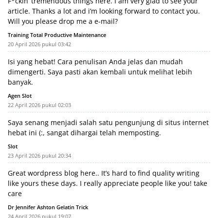
F*ckin’ tremendous things here. I am very glad to see your
article. Thanks a lot and i’m looking forward to contact you.
Will you please drop me a e-mail?
Training Total Productive Maintenance
20 April 2026 pukul 03:42
Isi yang hebat! Cara penulisan Anda jelas dan mudah
dimengerti. Saya pasti akan kembali untuk melihat lebih
banyak.
Agen Slot
22 April 2026 pukul 02:03
Saya senang menjadi salah satu pengunjung di situs internet
hebat ini (:, sangat dihargai telah memposting.
Slot
23 April 2026 pukul 20:34
Great wordpress blog here.. It’s hard to find quality writing
like yours these days. I really appreciate people like you! take
care
Dr Jennifer Ashton Gelatin Trick
24 April 2026 pukul 19:07