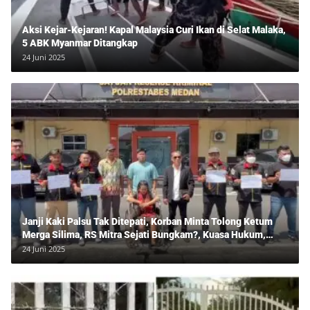
Aksi Kejar-Kejaran! Kapal Malaysia Curi Ikan di Selat Malaka,
5 ABK Myanmar Ditangkap
24 Juni 2025
Janji Kaki Palsu Tak Ditepati, Korban Minta Tolong Ketum
Merga Silima, RS Mitra Sejati Bungkam?, Kuasa Hukum,
Hans Silalahi Dampingi Julita Cari Keadilan
24 Juni 2025