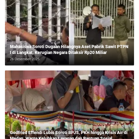
Mahasiswa Soroti Dugaan Hilangnya Aset Pabrik Sawit PTPN
I di Langkat, Kerugian Negara Ditaksir Rp20 Miliar
26 Desember 2025
Godfried Effendi Lubis Soroti BPJS, PKH hingga Krisis Air di
Medan, Warga Keluhkan Layanan dan Bantuan Sosial