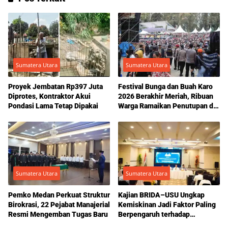
Sumatera Utara
Sumatera Utara
Proyek Jembatan Rp397 Juta
Festival Bunga dan Buah Karo
Diprotes, Kontraktor Akui
2026 Berakhir Meriah, Ribuan
Pondasi Lama Tetap Dipakai
Warga Ramaikan Penutupan di
Berastagi
Sumatera Utara
Sumatera Utara
Pemko Medan Perkuat Struktur
Kajian BRIDA–USU Ungkap
Birokrasi, 22 Pejabat Manajerial
Kemiskinan Jadi Faktor Paling
Resmi Mengemban Tugas Baru
Berpengaruh terhadap
Kriminalitas di Medan