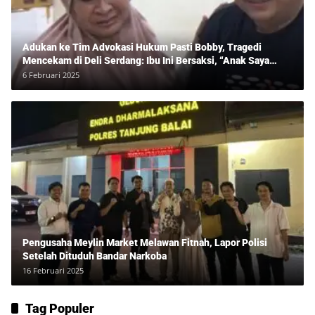
Adukan ke Tim Advokasi Hukum Pasti Bobby, Tragedi
Mencekam di Deli Serdang: Ibu Ini Bersaksi, “Anak Saya
Ditangkap Tanpa Bukti dan Bukan Bandar Narkoba!”
6 Februari 2025
Pengusaha Meylin Market Melawan Fitnah, Lapor Polisi
Setelah Dituduh Bandar Narkoba
16 Februari 2025
Tag Populer