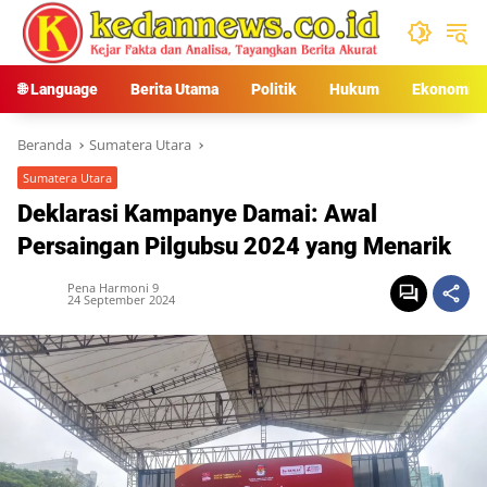
Langsung
ke
konten
🌐 Language
Berita Utama
Politik
Hukum
Ekonomi
Beranda
Sumatera Utara
Sumatera Utara
Deklarasi Kampanye Damai: Awal
Persaingan Pilgubsu 2024 yang Menarik
Pena Harmoni 9
24 September 2024