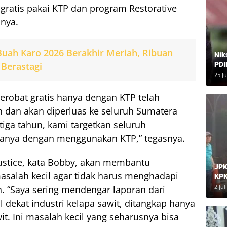
gratis pakai KTP dan program Restorative
onya.
Buah Karo 2026 Berakhir Meriah, Ribuan
Nik
PDI
Berastagi
Har
25 J
obat gratis hanya dengan KTP telah
n dan akan diperluas ke seluruh Sumatera
m tiga tahun, kami targetkan seluruh
hanya dengan menggunakan KTP,” tegasnya.
ustice, kata Bobby, akan membantu
JPK
asalah kecil agar tidak harus menghadapi
KPK
Dia
2 Jul
 “Saya sering mendengar laporan dari
 dekat industri kelapa sawit, ditangkap hanya
. Ini masalah kecil yang seharusnya bisa