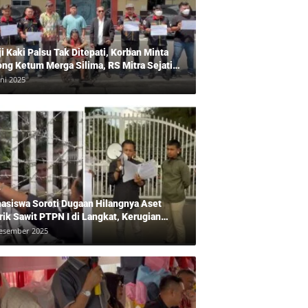
ji Kaki Palsu Tak Ditepati, Korban Minta
ong Ketum Merga Silima, RS Mitra Sejati
gkam?, Kuasa Hukum, Hans Silalahi
uni 2025
pingi Julita Cari Keadilan
asiswa Soroti Dugaan Hilangnya Aset
rik Sawit PTPN I di Langkat, Kerugian
ara Ditaksir Rp20 Miliar
esember 2025