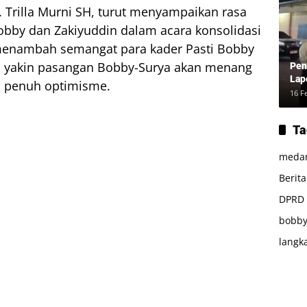
 Trilla Murni SH, turut menyampaikan rasa
obby dan Zakiyuddin dalam acara konsolidasi
 menambah semangat para kader Pasti Bobby
ami yakin pasangan Bobby-Surya akan menang
Pen
Lap
a penuh optimisme.
16 F
Ta
meda
Berit
DPRD
bobby
langk