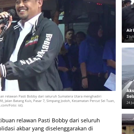
Air
2 Jul
Aksi
Sel
an relawan Pasti Bobby dari seluruh Sumatera Utara menghadiri
fé, Jalan Batang Kuis, Pasar 7, Simpang Jodoh, Kecamatan Percut Sei Tuan,
24 J
com/Foto: ist).
ibuan relawan Pasti Bobby dari seluruh
idasi akbar yang diselenggarakan di