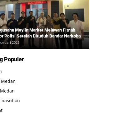
gusaha Meylin Market Melawan Fitnah,
or Polisi Setelah Dituduh Bandar Narkoba
ebruari 2025
g Populer
n
a Medan
 Medan
 nasution
at