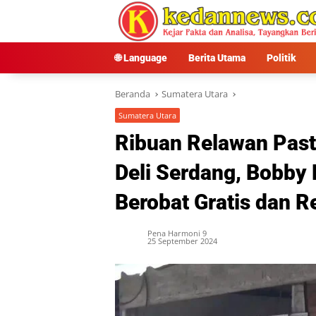
Langsung
ke
konten
🌐 Language
Berita Utama
Politik
Beranda
Sumatera Utara
Sumatera Utara
Ribuan Relawan Pasti
Deli Serdang, Bobby
Berobat Gratis dan R
Pena Harmoni 9
25 September 2024