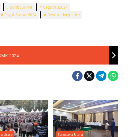
BobbySurya
Cagubsu2024
PilgubSumut2024
RestorativeJustice
 SMK 2024
ra Utara
Sumatera Utara