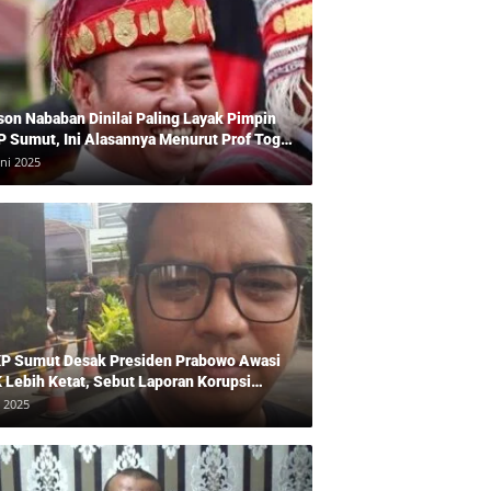
son Nababan Dinilai Paling Layak Pimpin
P Sumut, Ini Alasannya Menurut Prof Togu
len
uni 2025
P Sumut Desak Presiden Prabowo Awasi
 Lebih Ketat, Sebut Laporan Korupsi
baikan
i 2025