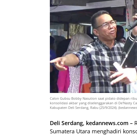
Calon Gubsu Bobby Nasution saat pidato didepan ribu
konsolidasi akbar yang diselenggarakan di De'Nasty Ca
Kabupaten Deli Serdang, Rabu (25/9/2024). (kedannews.
Deli Serdang, kedannews.com –
R
Sumatera Utara menghadiri konsol