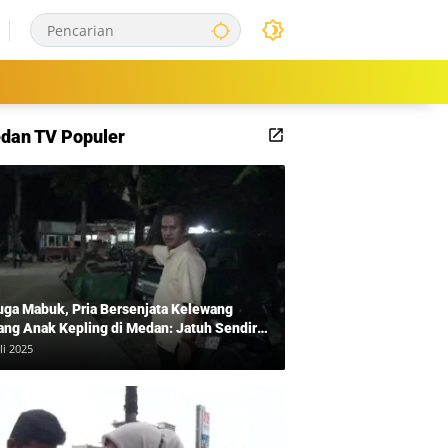
dan TV Populer
uga Mabuk, Pria Bersenjata Kelewang
ang Anak Kepling di Medan: Jatuh Sendiri
i Mengamuk
li 2025