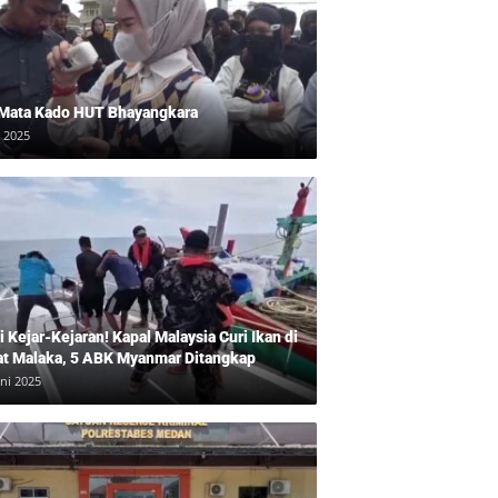
 Mata Kado HUT Bhayangkara
i 2025
 Kejar-Kejaran! Kapal Malaysia Curi Ikan di
at Malaka, 5 ABK Myanmar Ditangkap
uni 2025