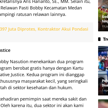
tarisnya Aris Harianto, SE., MM. Selain itu,
 Relawan Pasti Bobby Kecamatan Medan
dampingi ratusan relawan lainnya.
God
hin
Lay
13 J
97 Juta Diprotes, Kontraktor Akui Pondasi
Tr
stice
Bobby Nasution menekankan dua program
ogram berobat gratis hanya dengan Kartu
tive Justice. Kedua program ini dianggap
khususnya masyarakat kecil, yang seringkali
Pul
Dis
ah di sektor kesehatan dan hukum.
1 Ap
 kehadiran pemimpin saat mereka sakit dan
leh karena itu, dua sektor ini akan kami