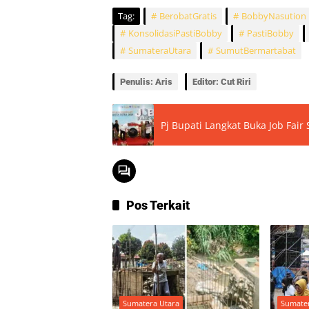
Tag:
BerobatGratis
BobbyNasution
KonsolidasiPastiBobby
PastiBobby
SumateraUtara
SumutBermartabat
Penulis: Aris
Editor: Cut Riri
Pj Bupati Langkat Buka Job Fair
Pos Terkait
Sumatera Utara
Sumate