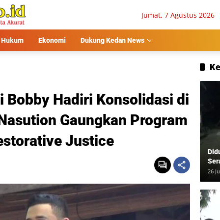
Jumat, 7 Agustus 2026
Hukum
Ekonomi
Dukung Kedan News
Ke
 Bobby Hadiri Konsolidasi di
 Nasution Gaungkan Program
estorative Justice
Did
Ser
Usa
26 Ju