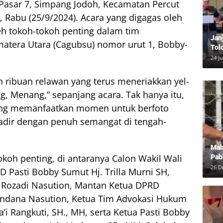
, Pasar 7, Simpang Jodoh, Kecamatan Percut
, Rabu (25/9/2024). Acara yang digagas oleh
leh tokoh-tokoh penting dalam tim
Jan
tera Utara (Cagubsu) nomor urut 1, Bobby-
Tol
Bun
24 J
Dam
n ribuan relawan yang terus meneriakkan yel-
g, Menang,” sepanjang acara. Tak hanya itu,
ng memanfaatkan momen untuk berfoto
adir dengan penuh semangat di tengah-
Mah
tokoh penting, di antaranya Calon Wakil Wali
Pab
Neg
26 D
 Pasti Bobby Sumut Hj. Trilla Murni SH,
n Rozadi Nasution, Mantan Ketua DPRD
andana Nasution, Ketua Tim Advokasi Hukum
 Rangkuti, SH., MH, serta Ketua Pasti Bobby