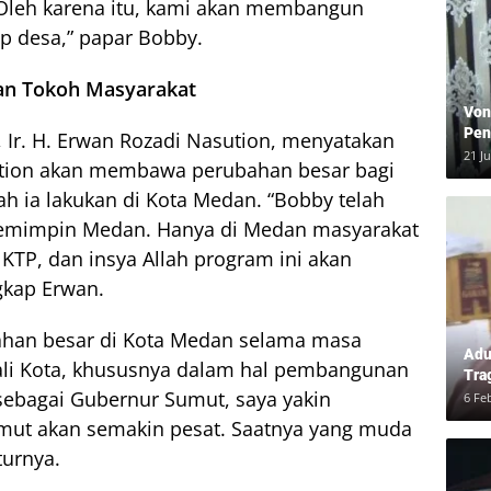
. Oleh karena itu, kami akan membangun
ap desa,” papar Bobby.
an Tokoh Masyarakat
Von
Pen
Ir. H. Erwan Rozadi Nasution, menyatakan
Kea
21 J
tion akan membawa perubahan besar bagi
ah ia lakukan di Kota Medan. “Bobby telah
impin Medan. Hanya di Medan masyarakat
 KTP, dan insya Allah program ini akan
gkap Erwan.
ahan besar di Kota Medan selama masa
Adu
li Kota, khususnya dalam hal pembangunan
Tra
ih sebagai Gubernur Sumut, saya yakin
Ber
6 Fe
dan
mut akan semakin pesat. Saatnya yang muda
turnya.