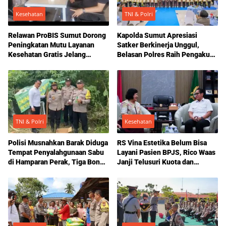
Kesehatan
TNI & Polri
Relawan ProBIS Sumut Dorong
Kapolda Sumut Apresiasi
Peningkatan Mutu Layanan
Satker Berkinerja Unggul,
Kesehatan Gratis Jelang
Belasan Polres Raih Pengakuan
Setahun UHC Sumut Berkah
atas Reformasi Birokrasi dan
Layanan Publik
TNI & Polri
Kesehatan
Polisi Musnahkan Barak Diduga
RS Vina Estetika Belum Bisa
Tempat Penyalahgunaan Sabu
Layani Pasien BPJS, Rico Waas
di Hamparan Perak, Tiga Bong
Janji Telusuri Kuota dan
Diamankan
Regulasi