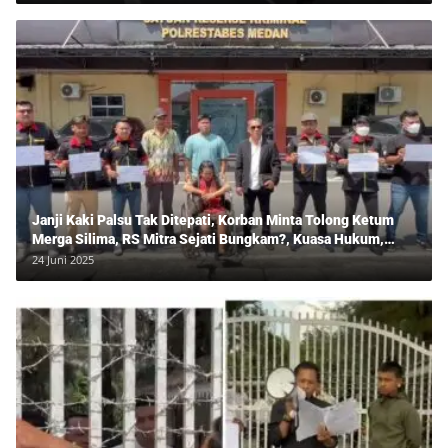
Janji Kaki Palsu Tak Ditepati, Korban Minta Tolong Ketum
Merga Silima, RS Mitra Sejati Bungkam?, Kuasa Hukum,
Hans Silalahi Dampingi Julita Cari Keadilan
24 Juni 2025