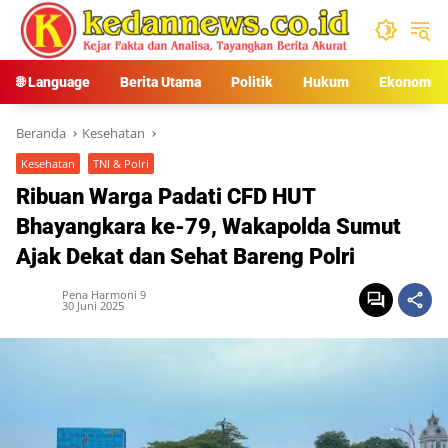
Langsung
ke
konten
🌐 Language
Berita Utama
Politik
Hukum
Ekonomi
Beranda
Kesehatan
Kesehatan
TNI & Polri
Ribuan Warga Padati CFD HUT
Bhayangkara ke-79, Wakapolda Sumut
Ajak Dekat dan Sehat Bareng Polri
Pena Harmoni 9
30 Juni 2025