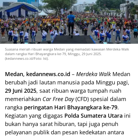
Suasana meriah ribuan warga Medan yang memadati kawasan Merdeka Walk
dalam rangka Hari Bhayangkara ke-79, Minggu, 29 Juni 2025.
(kedannews.co.id/Foto: Ist).
Medan, kedannews.co.id
–
Merdeka Walk
Medan
berubah jadi lautan manusia pada Minggu pagi,
29 Juni 2025
, saat ribuan warga tumpah ruah
memeriahkan
Car Free Day
(CFD) spesial dalam
rangka
peringatan Hari Bhayangkara ke-79
.
Kegiatan yang digagas
Polda Sumatera Utara
ini
bukan hanya sarat hiburan, tapi juga penuh
pelayanan publik dan pesan kedekatan antara