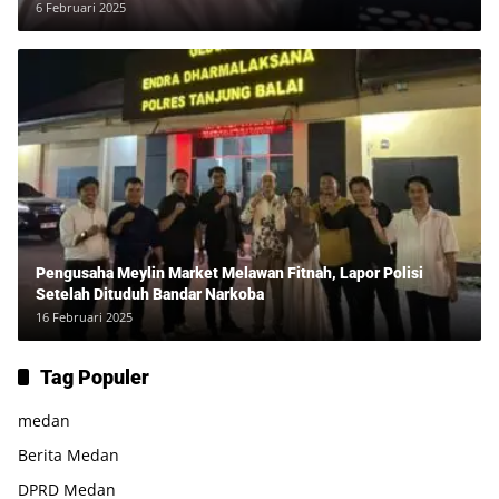
Ditangkap Tanpa Bukti dan Bukan Bandar Narkoba!”
6 Februari 2025
Pengusaha Meylin Market Melawan Fitnah, Lapor Polisi
Setelah Dituduh Bandar Narkoba
16 Februari 2025
Tag Populer
medan
Berita Medan
DPRD Medan