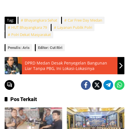
Tag:
Bhayangkara Sehat
Car Free Day Medan
HUT Bhayangkara 79
Layanan Publik Polri
Polri Dekat Masyarakat
Penulis: Aris
Editor: Cut Riri
DPRD Medan Desak Penyegelan Bangunan
Liar Tanpa PBG, Ini Lokasi-Lokasinya
Pos Terkait