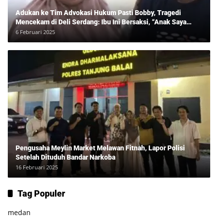
Adukan ke Tim Advokasi Hukum Pasti Bobby, Tragedi
Mencekam di Deli Serdang: Ibu Ini Bersaksi, “Anak Saya
Ditangkap Tanpa Bukti dan Bukan Bandar Narkoba!”
6 Februari 2025
Pengusaha Meylin Market Melawan Fitnah, Lapor Polisi
Setelah Dituduh Bandar Narkoba
16 Februari 2025
Tag Populer
medan