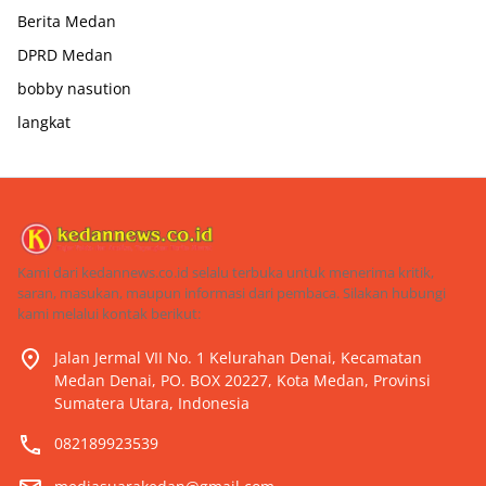
Berita Medan
DPRD Medan
bobby nasution
langkat
Kami dari kedannews.co.id selalu terbuka untuk menerima kritik,
saran, masukan, maupun informasi dari pembaca. Silakan hubungi
kami melalui kontak berikut:
Jalan Jermal VII No. 1 Kelurahan Denai, Kecamatan
Medan Denai, PO. BOX 20227, Kota Medan, Provinsi
Sumatera Utara, Indonesia
082189923539