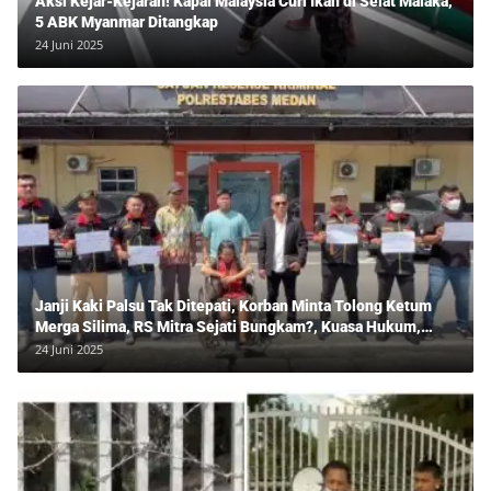
Aksi Kejar-Kejaran! Kapal Malaysia Curi Ikan di Selat Malaka,
5 ABK Myanmar Ditangkap
24 Juni 2025
Janji Kaki Palsu Tak Ditepati, Korban Minta Tolong Ketum
Merga Silima, RS Mitra Sejati Bungkam?, Kuasa Hukum,
Hans Silalahi Dampingi Julita Cari Keadilan
24 Juni 2025