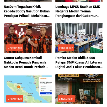
NasDem Tegaskan Kritik
Lembaga MPSU Usulkan SMK
kepada Bobby Nasution Bukan
Negeri 2 Medan Terima
Pendapat Pribadi, Melainkan
Penghargaan dari Gubernur
Keputusan Partai
Sumut atas Pelayanan Ijazah
Siswa
Lingkungan
Pendidikan
Guntur Sahputra Kembali
Pemko Medan Bidik 5.000
Nahkodai Pemuda Pancasila
Pelajar SMP Kuasai AI, Literasi
Medan Denai untuk Periode
Digital Jadi Fokus Pembinaan
2026–2029
Sejak Dini
Lingkungan
Lingkungan