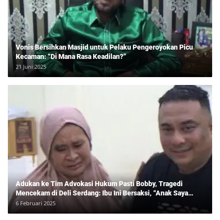
Vonis Bersihkan Masjid untuk Pelaku Pengeroyokan Picu
Kecaman: “Di Mana Rasa Keadilan?”
21 Juni 2025
Adukan ke Tim Advokasi Hukum Pasti Bobby, Tragedi
Mencekam di Deli Serdang: Ibu Ini Bersaksi, “Anak Saya
Ditangkap Tanpa Bukti dan Bukan Bandar Narkoba!”
6 Februari 2025