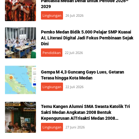
Pancasila Medan Denai untuk Periode 2026–
2029
Lingkungan
26 Juli 2026
Pemko Medan Bidik 5.000 Pelajar SMP Kuasai
AI, Literasi Digital Jadi Fokus Pembinaan Sejak
Dini
Pendidikan
22 Juli 2026
Gempa M 4,3 Guncang Gayo Lues, Getaran
Terasa hingga Kota Medan
Lingkungan
22 Juli 2026
Temu Kangen Alumni SMA Swasta Katolik Tri
Sakti Medan Angkatan 2008 Bentuk
Kepengurusan AlTrisakti Medan 2008
BrotherhoodNa70
Lingkungan
27 Juni 2026