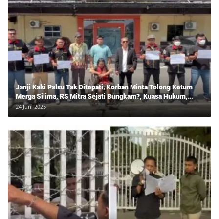
Janji Kaki Palsu Tak Ditepati, Korban Minta Tolong Ketum
Merga Silima, RS Mitra Sejati Bungkam?, Kuasa Hukum,
Hans Silalahi Dampingi Julita Cari Keadilan
24 Juni 2025