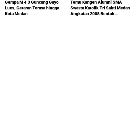
Gempa M 4,3 Guncang Gayo
Temu Kangen Alumni SMA
Lues, Getaran Terasa hingga
Swasta Katolik Tri Sakti Medan
Kota Medan
Angkatan 2008 Bentuk
Kepengurusan AlTrisakti
Medan 2008 BrotherhoodNa70