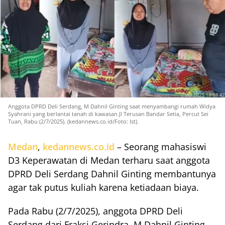
Anggota DPRD Deli Serdang, M Dahnil Ginting saat menyambangi rumah Widya
Syahrani yang berlantai tanah di kawasan Jl Terusan Bandar Setia, Percut Sei
Tuan, Rabu (2/7/2025). (kedannews.co.id/Foto: Ist).
Medan
,
kedannews.co.id
– Seorang mahasiswi
D3 Keperawatan di Medan terharu saat anggota
DPRD Deli Serdang Dahnil Ginting membantunya
agar tak putus kuliah karena ketiadaan biaya.
Pada Rabu (2/7/2025), anggota DPRD Deli
Serdang dari Fraksi Gerindra, M Dahnil Ginting,