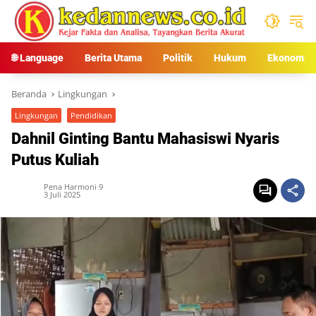
Langsung
ke
konten
🌐 Language
Berita Utama
Politik
Hukum
Ekonomi
Beranda
Lingkungan
Lingkungan
Pendidikan
Dahnil Ginting Bantu Mahasiswi Nyaris
Putus Kuliah
Pena Harmoni 9
3 Juli 2025