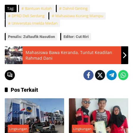
Tag:
Bantuan Kuliah
Dahnil Ginting
DPRD Deli Serdang
Mahasiswa Kurang Mampu
Universitas Imelda Medan
Penulis: Zultaufik Nasution
Editor: Cut Riri
Mahasiswa Bawa Keranda, Tuntut Keadilan
Rahmad Dani
Pos Terkait
Lingkungan
Lingkungan