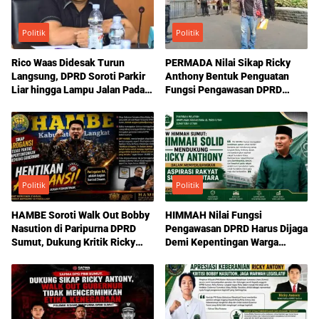
Politik
Politik
Rico Waas Didesak Turun
PERMADA Nilai Sikap Ricky
Langsung, DPRD Soroti Parkir
Anthony Bentuk Penguatan
Liar hingga Lampu Jalan Padam
Fungsi Pengawasan DPRD
di Medan
Sumut
Politik
Politik
HAMBE Soroti Walk Out Bobby
HIMMAH Nilai Fungsi
Nasution di Paripurna DPRD
Pengawasan DPRD Harus Dijaga
Sumut, Dukung Kritik Ricky
Demi Kepentingan Warga
Anthony Soal Etika Pemimpin
Sumatera Utara