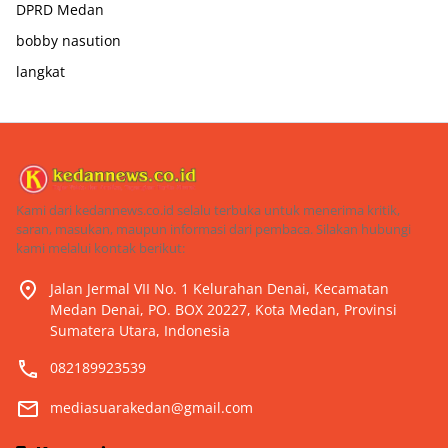
DPRD Medan
bobby nasution
langkat
Kami dari kedannews.co.id selalu terbuka untuk menerima kritik,
saran, masukan, maupun informasi dari pembaca. Silakan hubungi
kami melalui kontak berikut:
Jalan Jermal VII No. 1 Kelurahan Denai, Kecamatan
Medan Denai, PO. BOX 20227, Kota Medan, Provinsi
Sumatera Utara, Indonesia
082189923539
mediasuarakedan@gmail.com