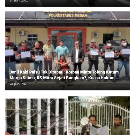
24 Juni 2025
Janji Kaki Palsu Tak Ditepati, Korban Minta Tolong Ketum
Merga Silima, RS Mitra Sejati Bungkam?, Kuasa Hukum,
Hans Silalahi Dampingi Julita Cari Keadilan
24 Juni 2025