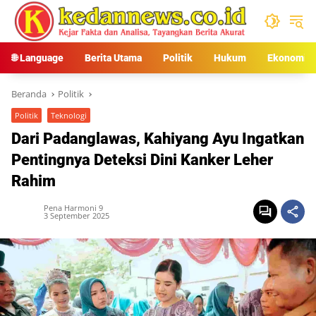
Langsung
ke
konten
🌐 Language
Berita Utama
Politik
Hukum
Ekonomi
Beranda
Politik
Politik
Teknologi
Dari Padanglawas, Kahiyang Ayu Ingatkan
Pentingnya Deteksi Dini Kanker Leher
Rahim
Pena Harmoni 9
3 September 2025