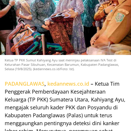
Ketua TP PKK Sumut Kahiyang Ayu saat meninjau pelaksanaan IVA Test di
Kelurahan Pasar Sibuhuan, Kecamatan Barumun, Kabupaten Padanglawas,
Selasa (19/8/2025). (kedannews.co.id/Foto: Ist).
PADANGLAWAS
,
kedannews.co.id
–
Ketua Tim
Penggerak Pemberdayaan Kesejahteraan
Keluarga (TP PKK) Sumatera Utara, Kahiyang Ayu,
mengajak seluruh kader PKK dan Posyandu di
Kabupaten Padanglawas (Palas) untuk terus
menggaungkan pentingnya deteksi dini kanker