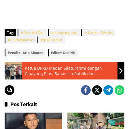
Tag:
Deteksi Dini
kahiyang ayu
Kanker Serviks
Padanglawas
pkk sumut
Penulis: Aris Sinurat
Editor: Cut Riri
Ketua DPRD Medan Silaturahmi dengan
Cipayung Plus, Bahas Isu Publik dan
Kebijakan Pemerintah
Pos Terkait