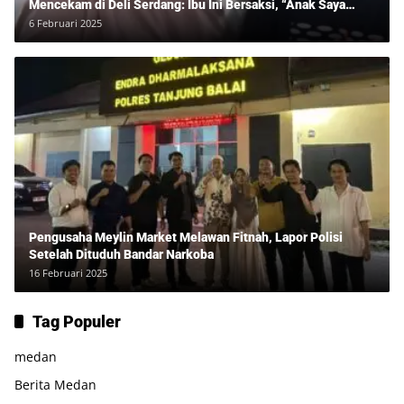
Mencekam di Deli Serdang: Ibu Ini Bersaksi, “Anak Saya
Ditangkap Tanpa Bukti dan Bukan Bandar Narkoba!”
6 Februari 2025
Pengusaha Meylin Market Melawan Fitnah, Lapor Polisi
Setelah Dituduh Bandar Narkoba
16 Februari 2025
Tag Populer
medan
Berita Medan