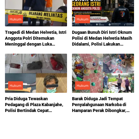
Hukum
Hukum
Tragedi di Medan Helvetia, Istri
Dugaan Bunuh Diri Istri Oknum
Anggota Polri Ditemukan
Polisi di Medan Helvetia Masih
Meninggal dengan Luka
Didalami, Polisi Lakukan
Tembak, Motif Masih Didalami
Penyelidikan
Hukum
Hukum
Pria Diduga Tewaskan
Barak Diduga Jadi Tempat
Pedagang di Plaza Kabanjahe,
Penyalahgunaan Narkoba di
Polisi Bertindak Cepat
Hamparan Perak Dibongkar,
Amankan Terduga Pelaku
Polisi Libatkan TNI dan
Pemerintah Desa