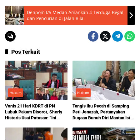
Denpom I/5 Medan Amankan 4 Terduga Begal
dan Pencurian di Jalan Bilal
Pos Terkait
Hukum
Hukum
Vonis 21 Hari KDRT di PN
Tangis Ibu Pecah di Samping
Lubuk Pakam Disorot, Sherly
Peti Jenazah, Pertanyakan
Histeris Usai Putusan: “Ini
Dugaan Bunuh Diri Mantan Istri
Bukan Wakil Tuhan, tapi Wakil
Polisi dan Status Cerai
Setan”