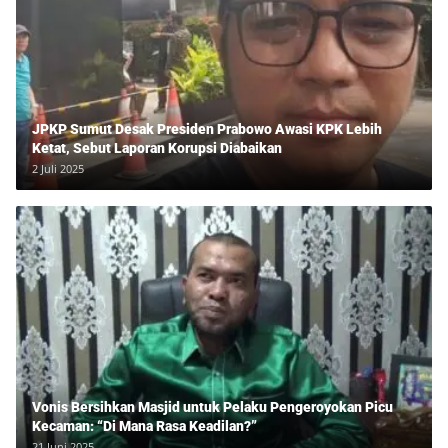
JPKP Sumut Desak Presiden Prabowo Awasi KPK Lebih
Ketat, Sebut Laporan Korupsi Diabaikan
2 Juli 2025
Vonis Bersihkan Masjid untuk Pelaku Pengeroyokan Picu
Kecaman: “Di Mana Rasa Keadilan?”
21 Juni 2025