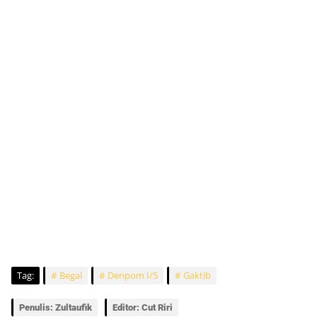
Tag:
Begal
Denpom I/5
Gaktib
Penulis: Zultaufik
Editor: Cut Riri