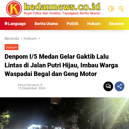
Langsung
ke
konten
🌐 Language
Berita Utama
Politik
Hukum
Ekonomi
Beranda
Hukum
Hukum
Denpom I/5 Medan Gelar Gaktib Lalu
Lintas di Jalan Putri Hijau, Imbau Warga
Waspadai Begal dan Geng Motor
Pena Harmoni 9
15 Desember 2024