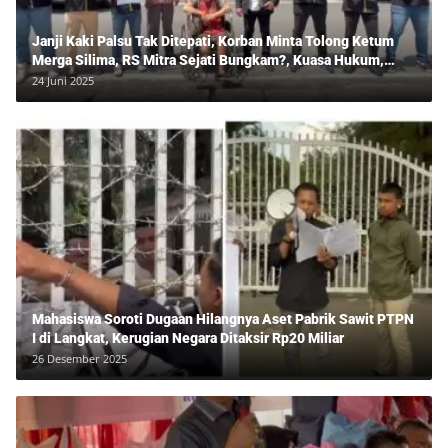
Janji Kaki Palsu Tak Ditepati, Korban Minta Tolong Ketum
Merga Silima, RS Mitra Sejati Bungkam?, Kuasa Hukum,
Hans Silalahi Dampingi Julita Cari Keadilan
24 Juni 2025
Mahasiswa Soroti Dugaan Hilangnya Aset Pabrik Sawit PTPN
I di Langkat, Kerugian Negara Ditaksir Rp20 Miliar
26 Desember 2025