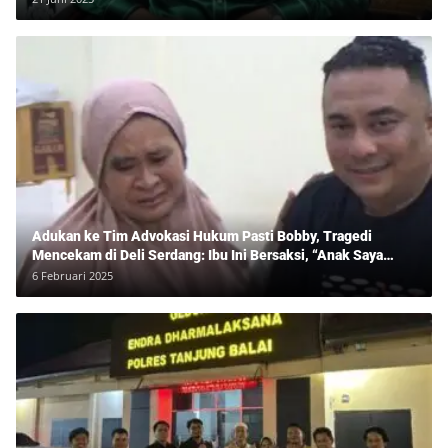
Adukan ke Tim Advokasi Hukum Pasti Bobby, Tragedi
Mencekam di Deli Serdang: Ibu Ini Bersaksi, “Anak Saya
Ditangkap Tanpa Bukti dan Bukan Bandar Narkoba!”
6 Februari 2025