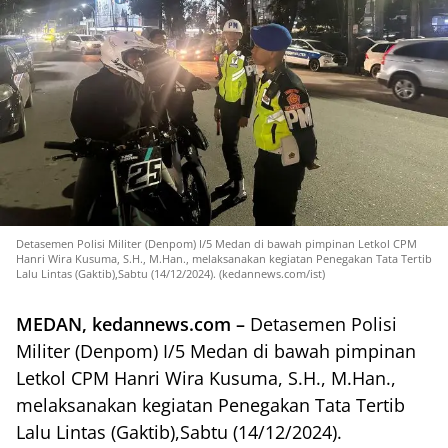
Detasemen Polisi Militer (Denpom) I/5 Medan di bawah pimpinan Letkol CPM
Hanri Wira Kusuma, S.H., M.Han., melaksanakan kegiatan Penegakan Tata Tertib
Lalu Lintas (Gaktib),Sabtu (14/12/2024). (kedannews.com/ist)
MEDAN, kedannews.com –
Detasemen Polisi
Militer (Denpom) I/5 Medan di bawah pimpinan
Letkol CPM Hanri Wira Kusuma, S.H., M.Han.,
melaksanakan kegiatan Penegakan Tata Tertib
Lalu Lintas (Gaktib),Sabtu (14/12/2024).