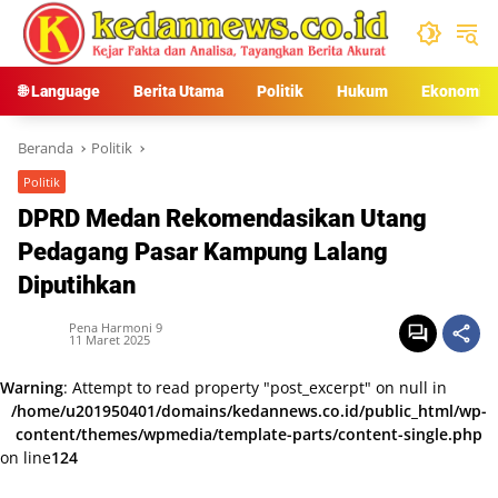
Langsung
ke
konten
🌐 Language
Berita Utama
Politik
Hukum
Ekonomi
Beranda
Politik
Politik
DPRD Medan Rekomendasikan Utang
Pedagang Pasar Kampung Lalang
Diputihkan
Pena Harmoni 9
11 Maret 2025
Warning
: Attempt to read property "post_excerpt" on null in
/home/u201950401/domains/kedannews.co.id/public_html/wp-
content/themes/wpmedia/template-parts/content-single.php
on line
124