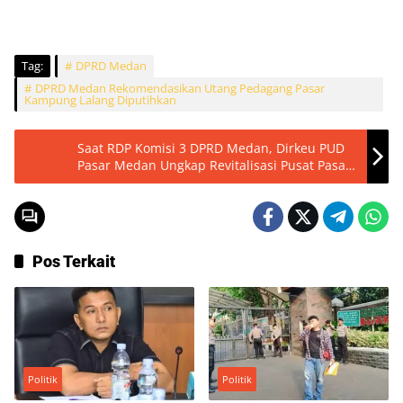
Tag:
DPRD Medan
DPRD Medan Rekomendasikan Utang Pedagang Pasar
Kampung Lalang Diputihkan
Saat RDP Komisi 3 DPRD Medan, Dirkeu PUD
Pasar Medan Ungkap Revitalisasi Pusat Pasar
Dikelola Perusahaan Milik Asiang
Pos Terkait
Politik
Politik