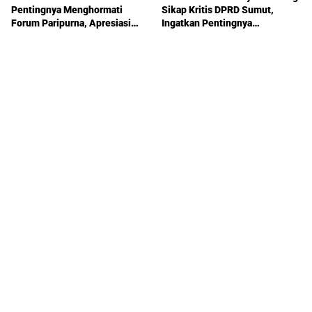
Pentingnya Menghormati
Sikap Kritis DPRD Sumut,
Forum Paripurna, Apresiasi
Ingatkan Pentingnya
Sikap Ricky Antony
Pengawasan Pemerintahan