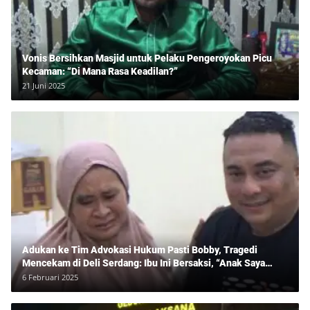
Vonis Bersihkan Masjid untuk Pelaku Pengeroyokan Picu
Kecaman: “Di Mana Rasa Keadilan?”
21 Juni 2025
Adukan ke Tim Advokasi Hukum Pasti Bobby, Tragedi
Mencekam di Deli Serdang: Ibu Ini Bersaksi, “Anak Saya
Ditangkap Tanpa Bukti dan Bukan Bandar Narkoba!”
6 Februari 2025