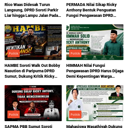
Rico Waas Didesak Turun
PERMADA Nilai Sikap Ricky
Langsung, DPRD Soroti Parkir
Anthony Bentuk Penguatan
Liar hingga Lampu Jalan Padam
Fungsi Pengawasan DPRD
di Medan
Sumut
Politik
Politik
HAMBE Soroti Walk Out Bobby
HIMMAH Nilai Fungsi
Nasution di Paripurna DPRD
Pengawasan DPRD Harus Dijaga
Sumut, Dukung Kritik Ricky
Demi Kepentingan Warga
Anthony Soal Etika Pemimpin
Sumatera Utara
Politik
Politik
SAPMA PBB Sumut Soroti
Mahasiswa Wasathiyah Dukung