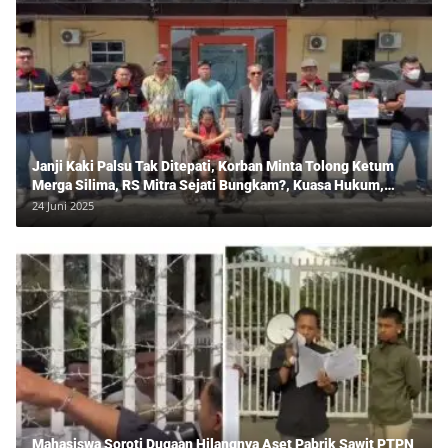
Janji Kaki Palsu Tak Ditepati, Korban Minta Tolong Ketum
Merga Silima, RS Mitra Sejati Bungkam?, Kuasa Hukum,
Hans Silalahi Dampingi Julita Cari Keadilan
24 Juni 2025
Mahasiswa Soroti Dugaan Hilangnya Aset Pabrik Sawit PTPN