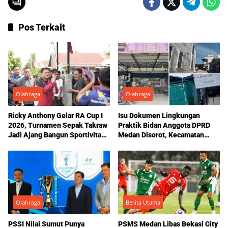
Pos Terkait
Olahraga
Olahraga
Ricky Anthony Gelar RA Cup I
Isu Dokumen Lingkungan
2026, Turnamen Sepak Takraw
Praktik Bidan Anggota DPRD
Jadi Ajang Bangun Sportivitas
Medan Disorot, Kecamatan
dan Semangat Kemerdekaan
Medan Marelan Mengaku Tak
Pernah Keluarkan
Rekomendasi
Olahraga
Berita Utama
PSSI Nilai Sumut Punya
PSMS Medan Libas Bekasi City