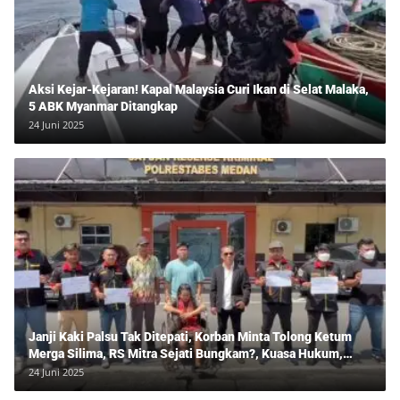
Aksi Kejar-Kejaran! Kapal Malaysia Curi Ikan di Selat Malaka,
5 ABK Myanmar Ditangkap
24 Juni 2025
Janji Kaki Palsu Tak Ditepati, Korban Minta Tolong Ketum
Merga Silima, RS Mitra Sejati Bungkam?, Kuasa Hukum,
Hans Silalahi Dampingi Julita Cari Keadilan
24 Juni 2025