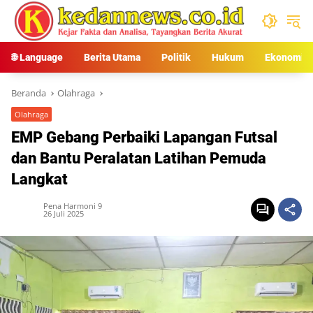
Langsung
ke
konten
🌐 Language
Berita Utama
Politik
Hukum
Ekonomi
Beranda
Olahraga
Olahraga
EMP Gebang Perbaiki Lapangan Futsal
dan Bantu Peralatan Latihan Pemuda
Langkat
Pena Harmoni 9
26 Juli 2025