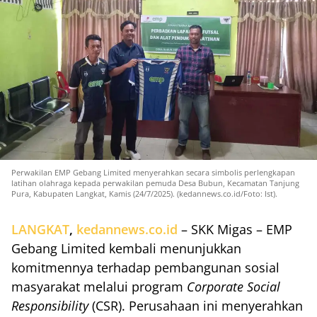
Perwakilan EMP Gebang Limited menyerahkan secara simbolis perlengkapan
latihan olahraga kepada perwakilan pemuda Desa Bubun, Kecamatan Tanjung
Pura, Kabupaten Langkat, Kamis (24/7/2025). (kedannews.co.id/Foto: Ist).
LANGKAT
,
kedannews.co.id
– SKK Migas – EMP
Gebang Limited kembali menunjukkan
komitmennya terhadap pembangunan sosial
masyarakat melalui program
Corporate Social
Responsibility
(CSR). Perusahaan ini menyerahkan