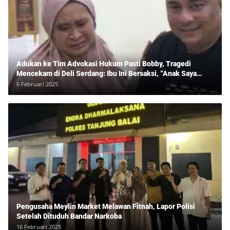
Adukan ke Tim Advokasi Hukum Pasti Bobby, Tragedi
Mencekam di Deli Serdang: Ibu Ini Bersaksi, “Anak Saya
Ditangkap Tanpa Bukti dan Bukan Bandar Narkoba!”
6 Februari 2025
Pengusaha Meylin Market Melawan Fitnah, Lapor Polisi
Setelah Dituduh Bandar Narkoba
16 Februari 2025