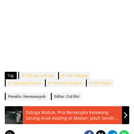
Tag:
CSR perusahaan
EMP Gebang
Lapangan Futsal
Pemuda Langkat
SKK MIgas
Penulis: Hermansyah
Editor: Cut Riri
Diduga Mabuk, Pria Bersenjata Kelewang
Serang Anak Kepling di Medan: Jatuh Sendiri
Usai Mengamuk