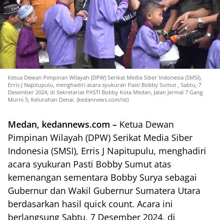
Ketua Dewan Pimpinan Wilayah (DPW) Serikat Media Siber Indonesia (SMSI),
Erris J Napitupulu, menghadiri acara syukuran Pasti Bobby Sumut , Sabtu, 7
Desember 2024, di Sekretariat PASTI Bobby Kota Medan, Jalan Jermal 7 Gang
Murni 5, Kelurahan Denai. (kedannews.com/ist)
Medan, kedannews.com –
Ketua Dewan
Pimpinan Wilayah (DPW) Serikat Media Siber
Indonesia (SMSI), Erris J Napitupulu, menghadiri
acara syukuran Pasti Bobby Sumut atas
kemenangan sementara Bobby Surya sebagai
Gubernur dan Wakil Gubernur Sumatera Utara
berdasarkan hasil quick count. Acara ini
berlangsung Sabtu, 7 Desember 2024, di