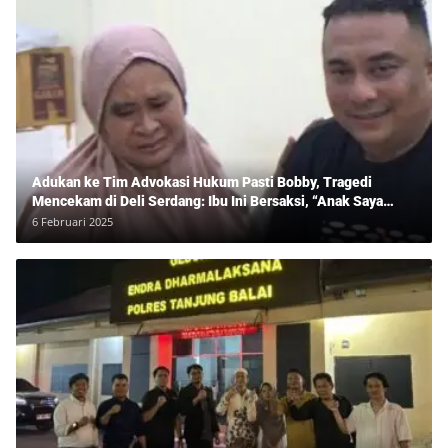
Adukan ke Tim Advokasi Hukum Pasti Bobby, Tragedi
Mencekam di Deli Serdang: Ibu Ini Bersaksi, “Anak Saya
Ditangkap Tanpa Bukti dan Bukan Bandar Narkoba!”
6 Februari 2025