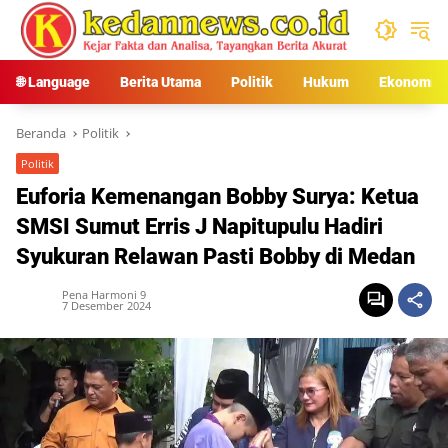
Langsung
ke
konten
🌐 Language
Berita Utama
Politik
Hukum
Ekonomi
Beranda
Politik
Politik
Euforia Kemenangan Bobby Surya: Ketua
SMSI Sumut Erris J Napitupulu Hadiri
Syukuran Relawan Pasti Bobby di Medan
Pena Harmoni 9
7 Desember 2024