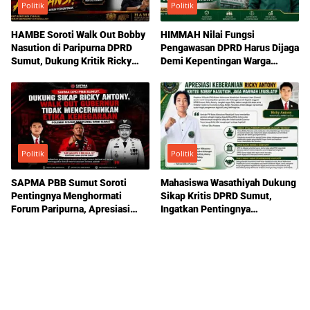
Politik
Politik
HAMBE Soroti Walk Out Bobby
HIMMAH Nilai Fungsi
Nasution di Paripurna DPRD
Pengawasan DPRD Harus Dijaga
Sumut, Dukung Kritik Ricky
Demi Kepentingan Warga
Anthony Soal Etika Pemimpin
Sumatera Utara
Politik
Politik
SAPMA PBB Sumut Soroti
Mahasiswa Wasathiyah Dukung
Pentingnya Menghormati
Sikap Kritis DPRD Sumut,
Forum Paripurna, Apresiasi
Ingatkan Pentingnya
Sikap Ricky Antony
Pengawasan Pemerintahan