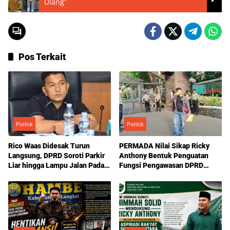
Ulang”
Pos Terkait
Politik
Politik
Rico Waas Didesak Turun
PERMADA Nilai Sikap Ricky
Langsung, DPRD Soroti Parkir
Anthony Bentuk Penguatan
Liar hingga Lampu Jalan Padam
Fungsi Pengawasan DPRD
di Medan
Sumut