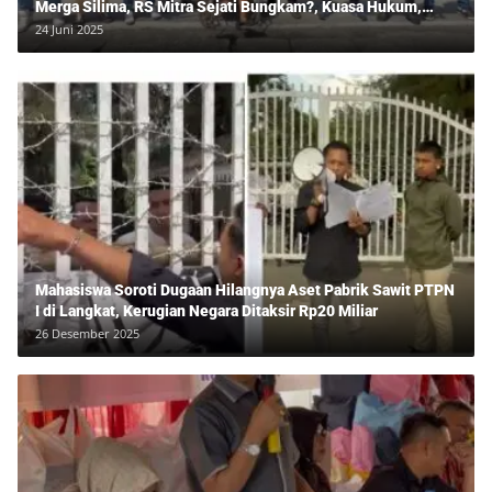
Merga Silima, RS Mitra Sejati Bungkam?, Kuasa Hukum,
Hans Silalahi Dampingi Julita Cari Keadilan
24 Juni 2025
Mahasiswa Soroti Dugaan Hilangnya Aset Pabrik Sawit PTPN
I di Langkat, Kerugian Negara Ditaksir Rp20 Miliar
26 Desember 2025