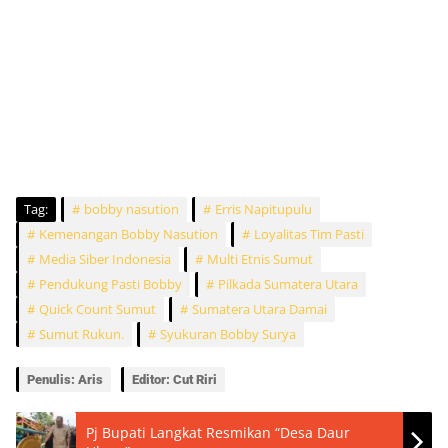
Tag:
bobby nasution
Erris Napitupulu
Kemenangan Bobby Nasution
Loyalitas Tim Pasti
Media Siber Indonesia
Multi Etnis Sumut
Pendukung Pasti Bobby
Pilkada Sumatera Utara
Quick Count Sumut
Sumatera Utara Damai
Sumut Rukun.
Syukuran Bobby Surya
Penulis: Aris
Editor: Cut Riri
Pj Bupati Langkat Resmikan “Desa Daur