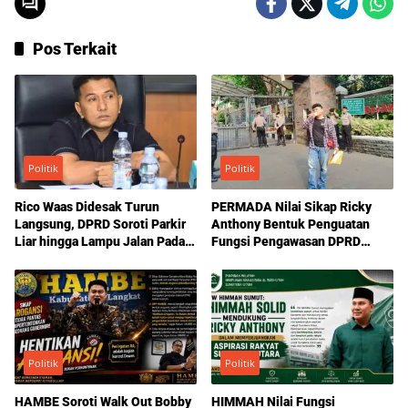
Pos Terkait
Politik
Politik
Rico Waas Didesak Turun
PERMADA Nilai Sikap Ricky
Langsung, DPRD Soroti Parkir
Anthony Bentuk Penguatan
Liar hingga Lampu Jalan Padam
Fungsi Pengawasan DPRD
di Medan
Sumut
Politik
Politik
HAMBE Soroti Walk Out Bobby
HIMMAH Nilai Fungsi