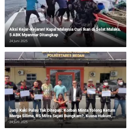
Aksi Kejar-Kejaran! Kapal Malaysia Curi Ikan di Selat Malaka,
5 ABK Myanmar Ditangkap
24 Juni 2025
Janji Kaki Palsu Tak Ditepati, Korban Minta Tolong Ketum
Merga Silima, RS Mitra Sejati Bungkam?, Kuasa Hukum,
Hans Silalahi Dampingi Julita Cari Keadilan
24 Juni 2025