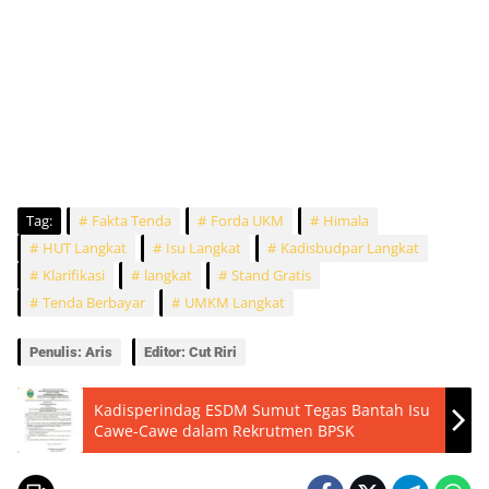
Tag:
Fakta Tenda
Forda UKM
Himala
HUT Langkat
Isu Langkat
Kadisbudpar Langkat
Klarifikasi
langkat
Stand Gratis
Tenda Berbayar
UMKM Langkat
Penulis: Aris
Editor: Cut Riri
Kadisperindag ESDM Sumut Tegas Bantah Isu
Cawe-Cawe dalam Rekrutmen BPSK