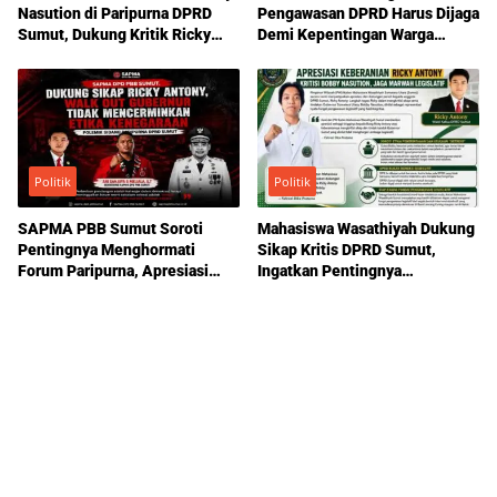
Nasution di Paripurna DPRD
Pengawasan DPRD Harus Dijaga
Sumut, Dukung Kritik Ricky
Demi Kepentingan Warga
Anthony Soal Etika Pemimpin
Sumatera Utara
Politik
Politik
SAPMA PBB Sumut Soroti
Mahasiswa Wasathiyah Dukung
Pentingnya Menghormati
Sikap Kritis DPRD Sumut,
Forum Paripurna, Apresiasi
Ingatkan Pentingnya
Sikap Ricky Antony
Pengawasan Pemerintahan