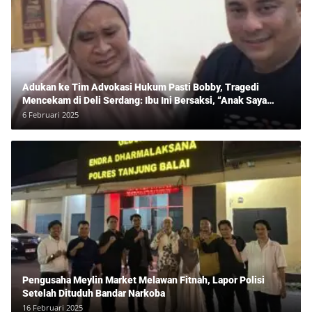
Adukan ke Tim Advokasi Hukum Pasti Bobby, Tragedi
Mencekam di Deli Serdang: Ibu Ini Bersaksi, “Anak Saya
Ditangkap Tanpa Bukti dan Bukan Bandar Narkoba!”
6 Februari 2025
Pengusaha Meylin Market Melawan Fitnah, Lapor Polisi
Setelah Dituduh Bandar Narkoba
16 Februari 2025