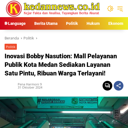
Langsung
ke
konten
🌐 Language
Berita Utama
Politik
Hukum
Ekonomi
Beranda
Politik
Politik
Inovasi Bobby Nasution: Mall Pelayanan
Publik Kota Medan Sediakan Layanan
Satu Pintu, Ribuan Warga Terlayani!
Pena Harmoni 9
31 Oktober 2024