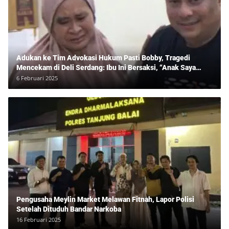
Adukan ke Tim Advokasi Hukum Pasti Bobby, Tragedi
Mencekam di Deli Serdang: Ibu Ini Bersaksi, “Anak Saya
Ditangkap Tanpa Bukti dan Bukan Bandar Narkoba!”
6 Februari 2025
Pengusaha Meylin Market Melawan Fitnah, Lapor Polisi
Setelah Dituduh Bandar Narkoba
16 Februari 2025