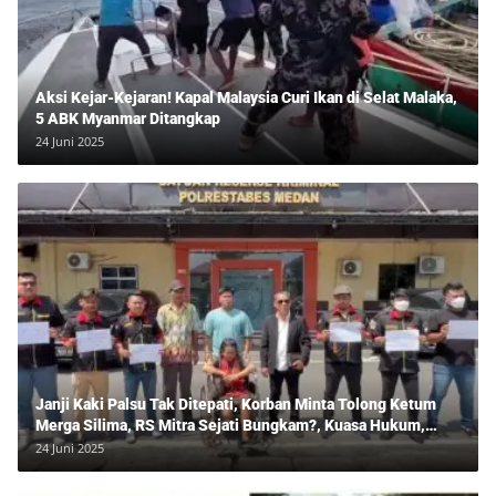
Aksi Kejar-Kejaran! Kapal Malaysia Curi Ikan di Selat Malaka,
5 ABK Myanmar Ditangkap
24 Juni 2025
Janji Kaki Palsu Tak Ditepati, Korban Minta Tolong Ketum
Merga Silima, RS Mitra Sejati Bungkam?, Kuasa Hukum,
Hans Silalahi Dampingi Julita Cari Keadilan
24 Juni 2025