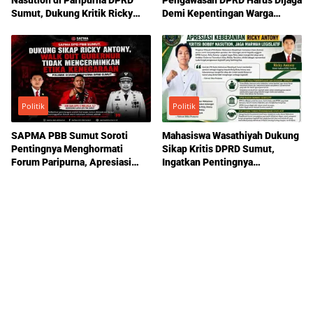
Sumut, Dukung Kritik Ricky
Demi Kepentingan Warga
Anthony Soal Etika Pemimpin
Sumatera Utara
Politik
Politik
SAPMA PBB Sumut Soroti
Mahasiswa Wasathiyah Dukung
Pentingnya Menghormati
Sikap Kritis DPRD Sumut,
Forum Paripurna, Apresiasi
Ingatkan Pentingnya
Sikap Ricky Antony
Pengawasan Pemerintahan