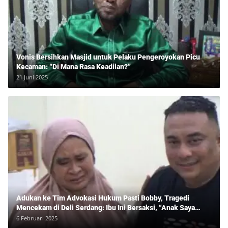
Vonis Bersihkan Masjid untuk Pelaku Pengeroyokan Picu
Kecaman: “Di Mana Rasa Keadilan?”
21 Juni 2025
Adukan ke Tim Advokasi Hukum Pasti Bobby, Tragedi
Mencekam di Deli Serdang: Ibu Ini Bersaksi, “Anak Saya
Ditangkap Tanpa Bukti dan Bukan Bandar Narkoba!”
6 Februari 2025