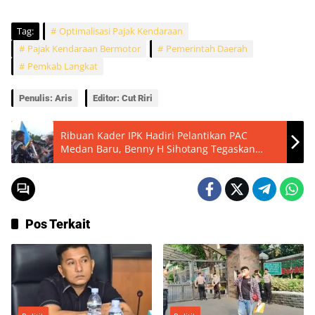
Tag:
Optimalisasi Pajak Kendaraan
Pajak Kendaraan Bermotor
Pemerintah Daerah
Pemkab Langkat
Penulis: Aris
Editor: Cut Riri
Ribuan Kader IPK Hadiri Pelantikan PAC
Medan Baru, Benny H Sihotang Tegaskan
Kedisiplinan dan Kebersamaan
Pos Terkait