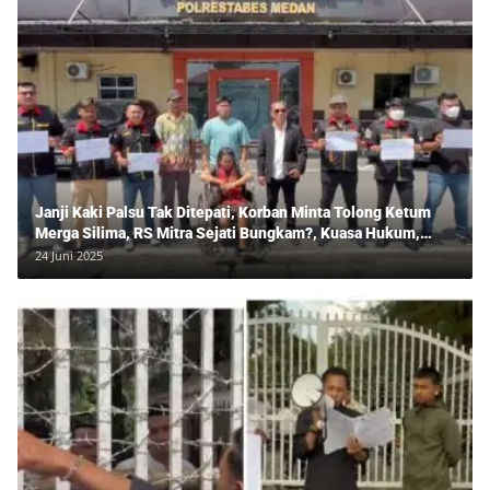
Janji Kaki Palsu Tak Ditepati, Korban Minta Tolong Ketum
Merga Silima, RS Mitra Sejati Bungkam?, Kuasa Hukum,
Hans Silalahi Dampingi Julita Cari Keadilan
24 Juni 2025