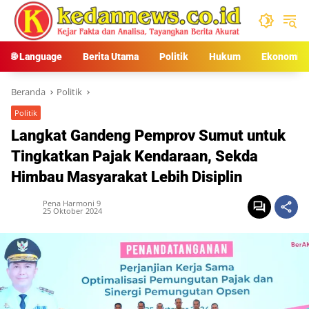
Langsung
ke
konten
🌐 Language
Berita Utama
Politik
Hukum
Ekonomi
Beranda
Politik
Politik
Langkat Gandeng Pemprov Sumut untuk
Tingkatkan Pajak Kendaraan, Sekda
Himbau Masyarakat Lebih Disiplin
Pena Harmoni 9
25 Oktober 2024