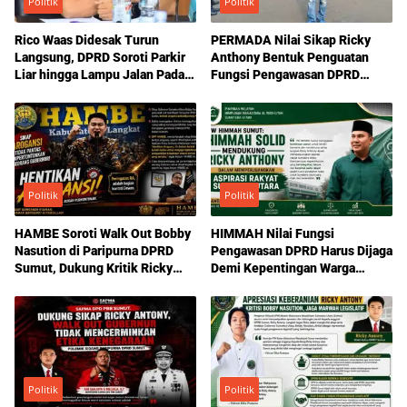
Politik
Politik
Rico Waas Didesak Turun
PERMADA Nilai Sikap Ricky
Langsung, DPRD Soroti Parkir
Anthony Bentuk Penguatan
Liar hingga Lampu Jalan Padam
Fungsi Pengawasan DPRD
di Medan
Sumut
Politik
Politik
HAMBE Soroti Walk Out Bobby
HIMMAH Nilai Fungsi
Nasution di Paripurna DPRD
Pengawasan DPRD Harus Dijaga
Sumut, Dukung Kritik Ricky
Demi Kepentingan Warga
Anthony Soal Etika Pemimpin
Sumatera Utara
Politik
Politik