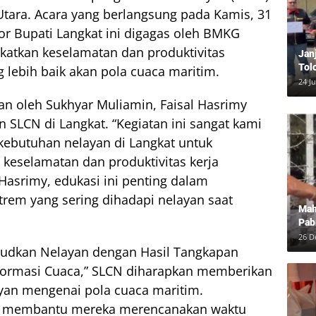
Utara. Acara yang berlangsung pada Kamis, 31
or Bupati Langkat ini digagas oleh BMKG
katkan keselamatan dan produktivitas
Jan
Tol
lebih baik akan pola cuaca maritim.
Bun
24 J
Dam
n oleh Sukhyar Muliamin, Faisal Hasrimy
SLCN di Langkat. “Kegiatan ini sangat kami
 kebutuhan nelayan di Langkat untuk
eselamatan dan produktivitas kerja
 Hasrimy, edukasi ini penting dalam
rem yang sering dihadapi nelayan saat
Mah
Pab
Neg
26 D
dkan Nelayan dengan Hasil Tangkapan
formasi Cuaca,” SLCN diharapkan memberikan
an mengenai pola cuaca maritim.
tuk membantu mereka merencanakan waktu