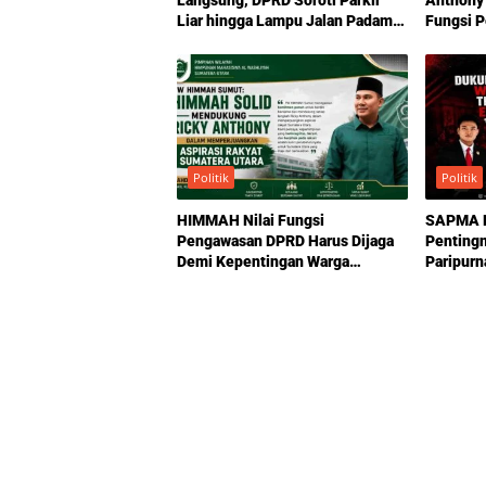
Langsung, DPRD Soroti Parkir
Anthony
Liar hingga Lampu Jalan Padam
Fungsi 
di Medan
Politik
Politik
HIMMAH Nilai Fungsi
SAPMA P
Pengawasan DPRD Harus Dijaga
Penting
Demi Kepentingan Warga
Paripurn
Sumatera Utara
Antony