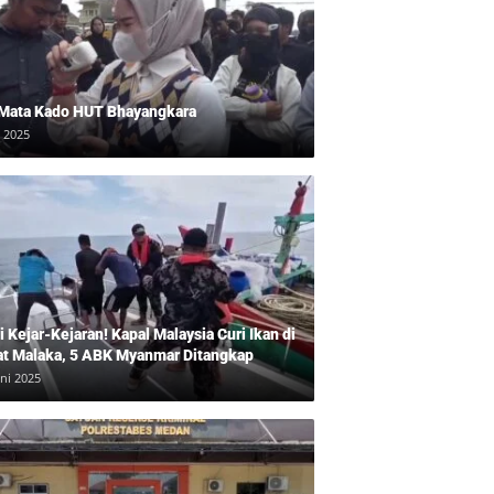
 Mata Kado HUT Bhayangkara
i 2025
 Kejar-Kejaran! Kapal Malaysia Curi Ikan di
at Malaka, 5 ABK Myanmar Ditangkap
uni 2025