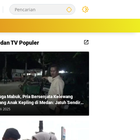
dan TV Populer
uga Mabuk, Pria Bersenjata Kelewang
ang Anak Kepling di Medan: Jatuh Sendiri
i Mengamuk
li 2025