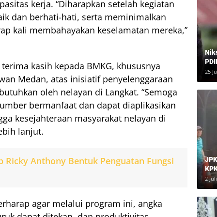
sitas kerja. “Diharapkan setelah kegiatan
baik dan berhati-hati, serta meminimalkan
kerap kali membahayakan keselamatan mereka,”
Nik
PDI
 terima kasih kepada BMKG, khususnya
Har
25 J
wan Medan, atas inisiatif penyelenggaraan
dibutuhkan oleh nelayan di Langkat. “Semoga
sumber bermanfaat dan dapat diaplikasikan
ngga kesejahteraan masyarakat nelayan di
ebih lanjut.
p Ricky Anthony Bentuk Penguatan Fungsi
JPK
KPK
Dia
2 Jul
rharap agar melalui program ini, angka
uruk dapat ditekan, dan produktivitas