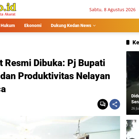
Sabtu, 8 Agustus 2026
Hukum
Ekonomi
Dukung Kedan News
Ke
 Resmi Dibuka: Pj Bupati
dan Produktivitas Nelayan
ca
Did
Ser
Usa
26 Ju