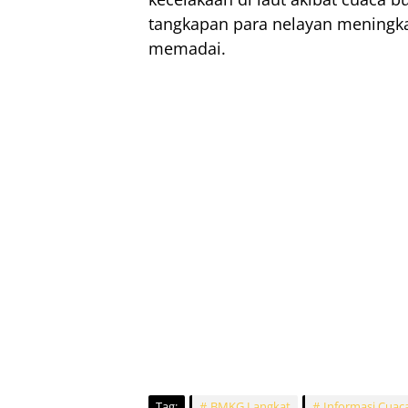
tangkapan para nelayan meningk
memadai.
Tag:
BMKG Langkat
Informasi Cuac