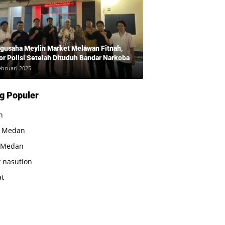
gusaha Meylin Market Melawan Fitnah,
or Polisi Setelah Dituduh Bandar Narkoba
ebruari 2025
g Populer
n
a Medan
 Medan
 nasution
at