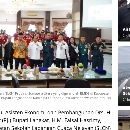
Air
2 Jul
Aksi
Sel
an (SLCN) Provinsi Sumatera Utara yang digelar oleh BMKG di Kabupaten
 Bupati Langkat pada Kamis (31 Oktober 2024), (kedannews.com/Foto: ist).
24 J
ui Asisten Ekonomi dan Pembangunan Drs. H.
(Pj.) Bupati Langkat, H.M. Faisal Hasrimy,
iatan Sekolah Lapangan Cuaca Nelayan (SLCN)