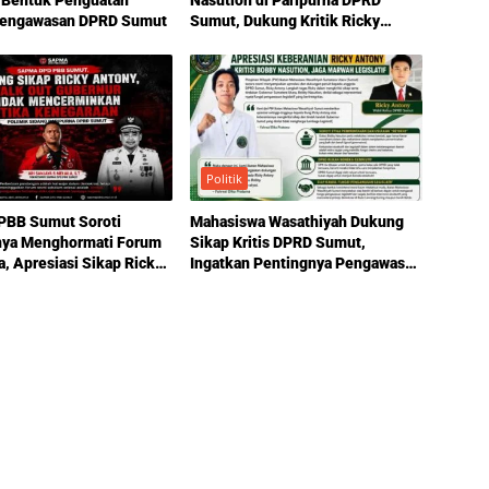
 Bentuk Penguatan
Nasution di Paripurna DPRD
Pengawasan DPRD Sumut
Sumut, Dukung Kritik Ricky
Anthony Soal Etika Pemimpin
Politik
BB Sumut Soroti
Mahasiswa Wasathiyah Dukung
nya Menghormati Forum
Sikap Kritis DPRD Sumut,
a, Apresiasi Sikap Ricky
Ingatkan Pentingnya Pengawasan
Pemerintahan