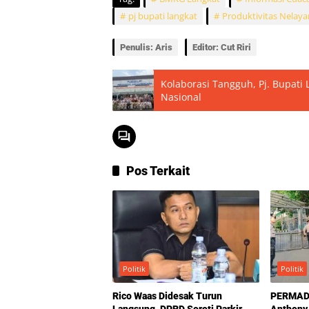
pj bupati langkat
Produktivitas Nelaya
Penulis: Aris
Editor: Cut Riri
Kolaborasi Tangguh, Pj. Bupati
Nasional
Pos Terkait
Politik
Politik
Rico Waas Didesak Turun
PERMADA