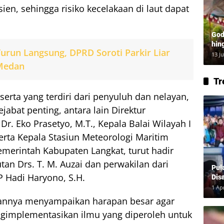
ien, sehingga risiko kecelakaan di laut dapat
God
hin
urun Langsung, DPRD Soroti Parkir Liar
Lay
13 J
 Medan
Tr
eserta yang terdiri dari penyuluh dan nelayan,
ejabat penting, antara lain Direktur
r. Eko Prasetyo, M.T., Kepala Balai Wilayah I
ta Kepala Stasiun Meteorologi Maritim
emerintah Kabupaten Langkat, turut hadir
tan Drs. T. M. Auzai dan perwakilan dari
Pul
P Hadi Haryono, S.H.
Dis
1 Ap
annya menyampaikan harapan besar agar
ngimplementasikan ilmu yang diperoleh untuk