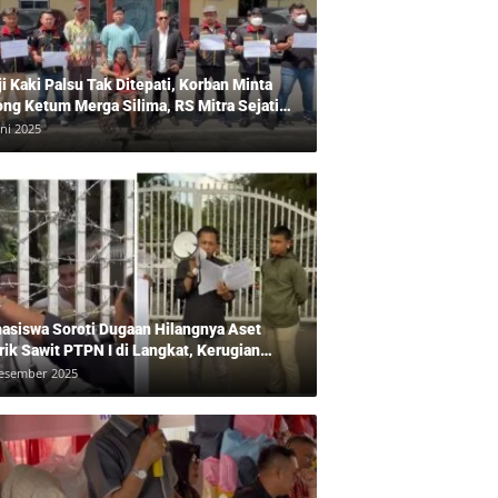
ji Kaki Palsu Tak Ditepati, Korban Minta
ong Ketum Merga Silima, RS Mitra Sejati
gkam?, Kuasa Hukum, Hans Silalahi
uni 2025
pingi Julita Cari Keadilan
asiswa Soroti Dugaan Hilangnya Aset
rik Sawit PTPN I di Langkat, Kerugian
ara Ditaksir Rp20 Miliar
esember 2025