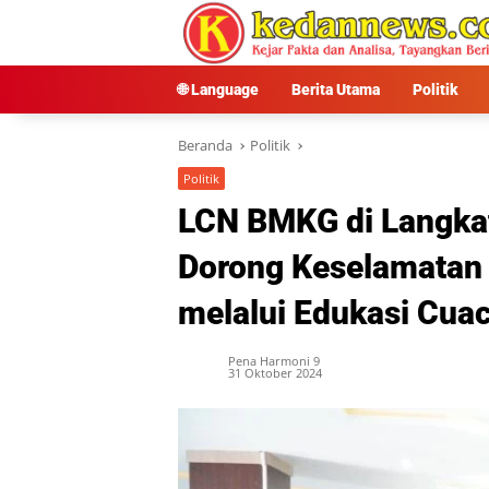
Langsung
ke
konten
🌐 Language
Berita Utama
Politik
Beranda
Politik
Politik
LCN BMKG di Langkat
Dorong Keselamatan 
melalui Edukasi Cua
Pena Harmoni 9
31 Oktober 2024