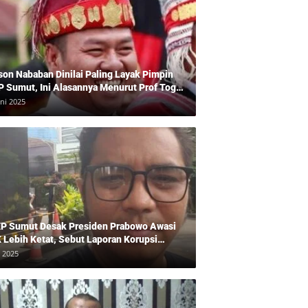
son Nababan Dinilai Paling Layak Pimpin
P Sumut, Ini Alasannya Menurut Prof Togu
len
uni 2025
P Sumut Desak Presiden Prabowo Awasi
 Lebih Ketat, Sebut Laporan Korupsi
baikan
i 2025