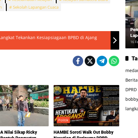
n
Sekolah Lapangan Cuaca
Pen
Lap
 Langkat Tekankan Kesiapsiagaan BPBD di Ajang
16 F
Ta
meda
Berit
DPRD
bobby
langk
Politik
 Nilai Sikap Ricky
HAMBE Soroti Walk Out Bobby