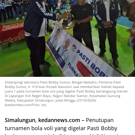
Didampingi sekretaris Pasti Bobby Sumut, Benget Naibaho, Pembina Pasti
Bobby Sumut, Ir. H Erwan Rozadi Nasution saat memberikan hadiah kepada
juara 1 pada turnamen bola voli yang digelar Pasti Bobby berlangsung meriah
di Lapangan Voli Negeri Bayu, Nagori Bandar Siantar, Kecamatan Gunung
Malela, Kabupaten Simalungun, pada Minggu (27/10/2024).
(kedannews.com/Foto: ist).
Simalungun, kedannews.com –
Penutupan
turnamen bola voli yang digelar Pasti Bobby