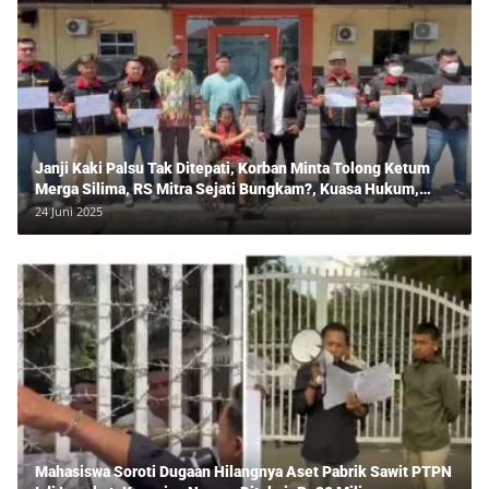
Janji Kaki Palsu Tak Ditepati, Korban Minta Tolong Ketum
Merga Silima, RS Mitra Sejati Bungkam?, Kuasa Hukum,
Hans Silalahi Dampingi Julita Cari Keadilan
24 Juni 2025
Mahasiswa Soroti Dugaan Hilangnya Aset Pabrik Sawit PTPN