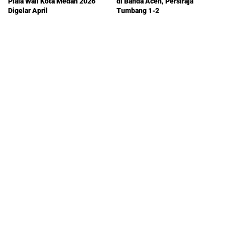
Piala Wali Kota Medan 2026
di Banda Aceh, Persiraja
Digelar April
Tumbang 1-2