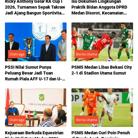
Ricky Anthony Gelar RA Cup I
Isu Dokumen Lingkungan
2026, Turnamen Sepak Takraw
Praktik Bidan Anggota DPRD
Jadi Ajang Bangun Sportivitas
Medan Disorot, Kecamatan
dan Semangat Kemerdekaan
Medan Marelan Mengaku Tak
Pernah Keluarkan
Rekomendasi
Olahraga
Berita Utama
PSSI Nilai Sumut Punya
PSMS Medan Libas Bekasi City
Peluang Besar Jadi Tuan
2-1 di Stadion Utama Sumut
Rumah Piala AFF U-17 dan U-
19 2026
Olahraga
Berita Utama
Kejuaraan Berkuda Equestrian
PSMS Medan Curi Poin Penuh