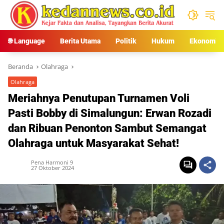
Langsung
ke
konten
🌐 Language
Berita Utama
Politik
Hukum
Ekonomi
Beranda
Olahraga
Olahraga
Meriahnya Penutupan Turnamen Voli
Pasti Bobby di Simalungun: Erwan Rozadi
dan Ribuan Penonton Sambut Semangat
Olahraga untuk Masyarakat Sehat!
Pena Harmoni 9
27 Oktober 2024