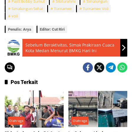
Pasti Bobby Sumut
Silaturahmi
Simalungun
Simalungun Sehat
Turnamen
Turnamen Voli
voli
Penulis: Arya
Editor: Cut Riri
Sebelum Beraktivitas, Simak Prakiraan Cuaca
Kota Medan Menurut BMKG Hari Ini
Pos Terkait
Olahraga
Olahraga