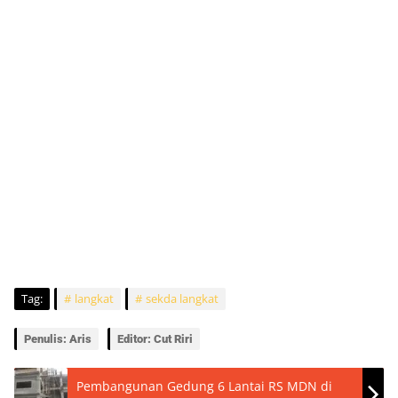
Tag:
langkat
sekda langkat
Penulis: Aris
Editor: Cut Riri
Pembangunan Gedung 6 Lantai RS MDN di