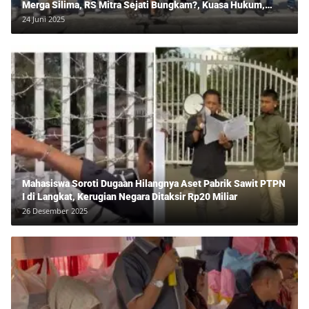
Merga Silima, RS Mitra Sejati Bungkam?, Kuasa Hukum,
Hans Silalahi Dampingi Julita Cari Keadilan
24 Juni 2025
Mahasiswa Soroti Dugaan Hilangnya Aset Pabrik Sawit PTPN
I di Langkat, Kerugian Negara Ditaksir Rp20 Miliar
26 Desember 2025