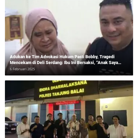
Adukan ke Tim Advokasi Hukum Pasti Bobby, Tragedi
Mencekam di Deli Serdang: Ibu Ini Bersaksi, “Anak Saya
Ditangkap Tanpa Bukti dan Bukan Bandar Narkoba!”
6 Februari 2025