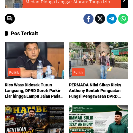
Medan Diduga Langgar Aturan: Tanpa Izin
PBG, Pajak Reklame, dan Retribusi Parkir Jadi
Sorotan
Pos Terkait
Politik
Politik
Rico Waas Didesak Turun
PERMADA Nilai Sikap Ricky
Langsung, DPRD Soroti Parkir
Anthony Bentuk Penguatan
Liar hingga Lampu Jalan Padam
Fungsi Pengawasan DPRD
di Medan
Sumut