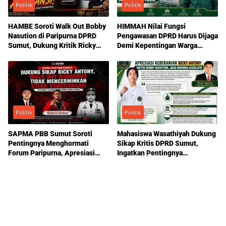
Politik
Politik
HAMBE Soroti Walk Out Bobby
HIMMAH Nilai Fungsi
Nasution di Paripurna DPRD
Pengawasan DPRD Harus Dijaga
Sumut, Dukung Kritik Ricky
Demi Kepentingan Warga
Anthony Soal Etika Pemimpin
Sumatera Utara
Politik
Politik
SAPMA PBB Sumut Soroti
Mahasiswa Wasathiyah Dukung
Pentingnya Menghormati
Sikap Kritis DPRD Sumut,
Forum Paripurna, Apresiasi
Ingatkan Pentingnya
Sikap Ricky Antony
Pengawasan Pemerintahan