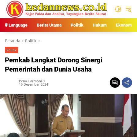
Langsung
ke
konten
🌐 Language
Berita Utama
Politik
Hukum
Ekonomi
Beranda
Politik
Politik
Pemkab Langkat Dorong Sinergi
Pemerintah dan Dunia Usaha
Pena Harmoni 9
16 Desember 2024