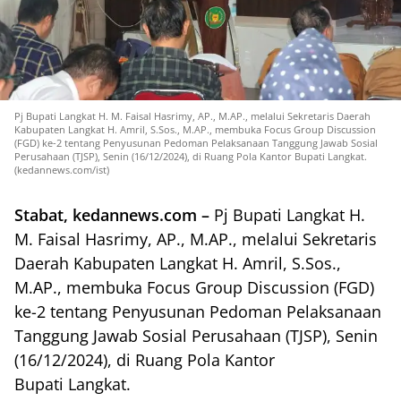
Pj Bupati Langkat H. M. Faisal Hasrimy, AP., M.AP., melalui Sekretaris Daerah
Kabupaten Langkat H. Amril, S.Sos., M.AP., membuka Focus Group Discussion
(FGD) ke-2 tentang Penyusunan Pedoman Pelaksanaan Tanggung Jawab Sosial
Perusahaan (TJSP), Senin (16/12/2024), di Ruang Pola Kantor Bupati Langkat.
(kedannews.com/ist)
Stabat, kedannews.com –
Pj Bupati
Langkat
H.
M. Faisal Hasrimy, AP., M.AP., melalui Sekretaris
Daerah Kabupaten
Langkat
H. Amril, S.Sos.,
M.AP., membuka Focus Group Discussion (FGD)
ke-2 tentang Penyusunan Pedoman Pelaksanaan
Tanggung Jawab Sosial Perusahaan (TJSP), Senin
(16/12/2024), di Ruang Pola Kantor
Bupati
Langkat
.