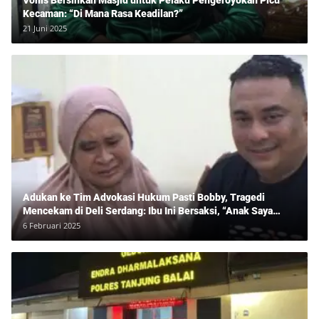
Kecaman: “Di Mana Rasa Keadilan?”
21 Juni 2025
Adukan ke Tim Advokasi Hukum Pasti Bobby, Tragedi
Mencekam di Deli Serdang: Ibu Ini Bersaksi, “Anak Saya
Ditangkap Tanpa Bukti dan Bukan Bandar Narkoba!”
6 Februari 2025