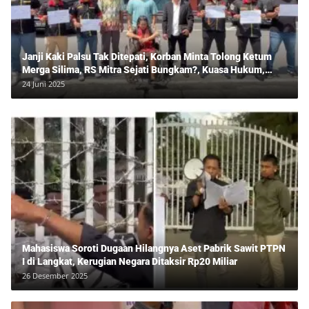
Janji Kaki Palsu Tak Ditepati, Korban Minta Tolong Ketum
Merga Silima, RS Mitra Sejati Bungkam?, Kuasa Hukum,
Hans Silalahi Dampingi Julita Cari Keadilan
24 Juni 2025
Mahasiswa Soroti Dugaan Hilangnya Aset Pabrik Sawit PTPN
I di Langkat, Kerugian Negara Ditaksir Rp20 Miliar
26 Desember 2025