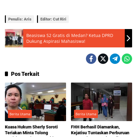
Penulis: Aris
Editor: Cut Riri
Beasiswa S2 Gratis di Medan? Ketua DPRD
Dukung Aspirasi Mahasiswa!
Pos Terkait
Berita Utama
Berita Utama
Kuasa Hukum Sherly Soroti
FHH Berhasil Diamankan,
Teriakan Minta Tolong
Kejatisu Tuntaskan Perburuan