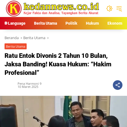
Langsung
ke
konten
🌐 Language
Berita Utama
Politik
Hukum
Ekonomi
Beranda
Berita Utama
Berita Utama
Ratu Entok Divonis 2 Tahun 10 Bulan,
Jaksa Banding! Kuasa Hukum: “Hakim
Profesional”
Pena Harmoni 9
10 Maret 2025