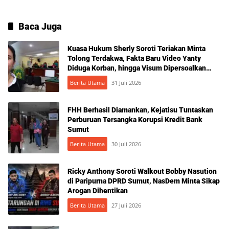
Baca Juga
Kuasa Hukum Sherly Soroti Teriakan Minta
Tolong Terdakwa, Fakta Baru Video Yanty
Diduga Korban, hingga Visum Dipersoalkan
Jelang Putusan KDRT yang Dua Kali Ditunda,
Berita Utama
31 Juli 2026
JPU Tuntut 1 Bulan Penjara
FHH Berhasil Diamankan, Kejatisu Tuntaskan
Perburuan Tersangka Korupsi Kredit Bank
Sumut
Berita Utama
30 Juli 2026
Ricky Anthony Soroti Walkout Bobby Nasution
di Paripurna DPRD Sumut, NasDem Minta Sikap
Arogan Dihentikan
Berita Utama
27 Juli 2026