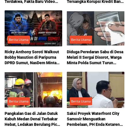
Terdakwa, Fakta Baru Video
Tersangka Korupsi Kredit Bank
Yanty Diduga Korban, hingga
Sumut
Visum Dipersoalkan Jelang
Putusan KDRT yang Dua Kali
Ditunda, JPU Tuntut 1 Bulan
Penjara
Berita Utama
Berita Utama
Ricky Anthony Soroti Walkout
Diduga Peredaran Sabu di Desa
Bobby Nasution di Paripurna
Melati II Sergai Disorot, Warga
DPRD Sumut, NasDem Minta
Minta Polda Sumut Turun
Sikap Arogan Dihentikan
Tangan
Berita Utama
Berita Utama
Pangkalan Gas di Jalan Datuk
Saksi Proyek Waterfront City
Kabuh Medan Denai Terbakar
Samosir Menguatkan
Hebat, Ledakan Berulang Picu
Pembelaan, PH Enda Ketaren