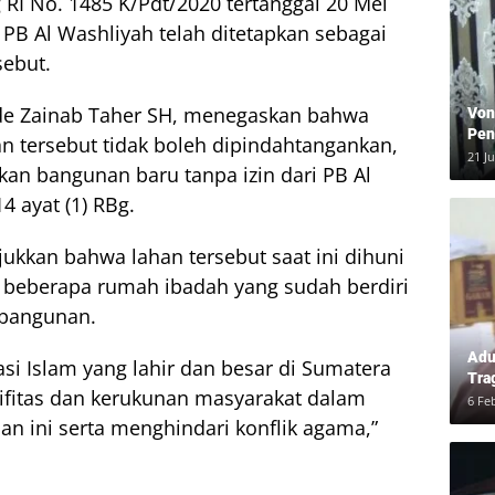
I No. 1485 K/Pdt/2020 tertanggal 20 Mei
 PB Al Washliyah telah ditetapkan sebagai
sebut.
de Zainab Taher SH, menegaskan bahwa
Von
Pen
an tersebut tidak boleh dipindahtangankan,
Kea
21 J
kan bangunan baru tanpa izin dari PB Al
4 ayat (1) RBg.
ukkan bahwa lahan tersebut saat ini dihuni
at beberapa rumah ibadah yang sudah berdiri
bangunan.
Adu
si Islam yang lahir dan besar di Sumatera
Tra
ifitas dan kerukunan masyarakat dalam
Ber
6 Fe
dan
n ini serta menghindari konflik agama,”