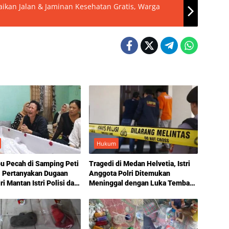
baikan Jalan & Jaminan Kesehatan Gratis, Warga
Hukum
bu Pecah di Samping Peti
Tragedi di Medan Helvetia, Istri
, Pertanyakan Dugaan
Anggota Polri Ditemukan
i Mantan Istri Polisi dan
Meninggal dengan Luka Tembak,
erai
Motif Masih Didalami