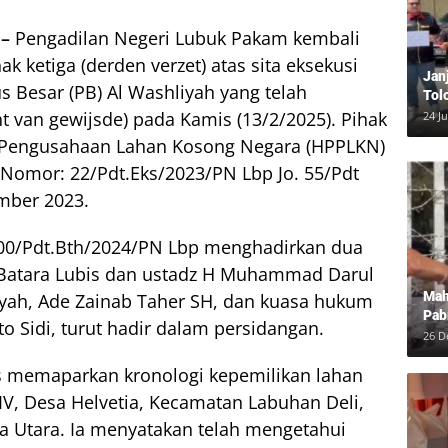
–
Pengadilan Negeri Lubuk Pakam kembali
 ketiga (derden verzet) atas sita eksekusi
Jan
s Besar (PB) Al Washliyah yang telah
Tol
Bun
t van gewijsde) pada Kamis (13/2/2025). Pihak
24 J
Dam
 Pengusahaan Lahan Kosong Negara (HPPLKN)
 Nomor: 22/Pdt.Eks/2023/PN Lbp Jo. 55/Pdt
mber 2023.
500/Pdt.Bth/2024/PN Lbp menghadirkan dua
i Batara Lubis dan ustadz H Muhammad Darul
Mah
yah, Ade Zainab Taher SH, dan kuasa hukum
Pab
 Sidi, turut hadir dalam persidangan.
Neg
26 D
s memaparkan kronologi kepemilikan lahan
 IV, Desa Helvetia, Kecamatan Labuhan Deli,
a Utara. Ia menyatakan telah mengetahui