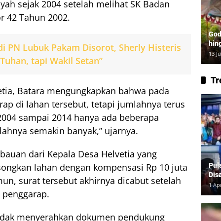
iyah sejak 2004 setelah melihat SK Badan
r 42 Tahun 2002.
God
hin
di PN Lubuk Pakam Disorot, Sherly Histeris
Lay
13 J
 Tuhan, tapi Wakil Setan”
Tr
vetia, Batara mengungkapkan bahwa pada
p di lahan tersebut, tetapi jumlahnya terus
 2004 sampai 2014 hanya ada beberapa
lahnya semakin banyak,” ujarnya.
bauan dari Kepala Desa Helvetia yang
ngkan lahan dengan kompensasi Rp 10 juta
Pul
Dis
un, surat tersebut akhirnya dicabut setelah
1 Ap
 penggarap.
hendak menyerahkan dokumen pendukung