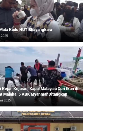
 Mata Kado HUT Bhayangkara
i 2025
 Kejar-Kejaran! Kapal Malaysia Curi Ikan di
at Malaka, 5 ABK Myanmar Ditangkap
uni 2025