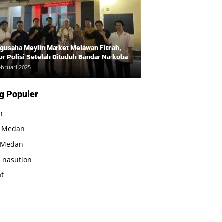
gusaha Meylin Market Melawan Fitnah,
or Polisi Setelah Dituduh Bandar Narkoba
ebruari 2025
g Populer
n
a Medan
 Medan
 nasution
at