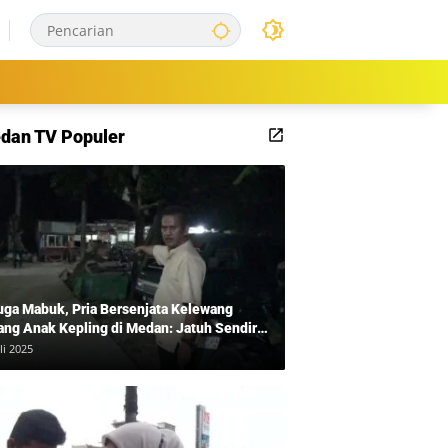
dan TV Populer
uga Mabuk, Pria Bersenjata Kelewang
ang Anak Kepling di Medan: Jatuh Sendiri
i Mengamuk
li 2025