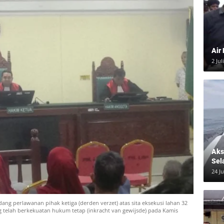
Air
2 Jul
Aksi
Sel
24 J
ng perlawanan pihak ketiga (derden verzet) atas sita eksekusi lahan 32
ng telah berkekuatan hukum tetap (inkracht van gewijsde) pada Kamis