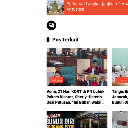
Pj. Bupati Langkat Janjikan Per
Antusias!
Pos Terkait
Hukum
Hukum
Vonis 21 Hari KDRT di PN Lubuk
Tangis I
Pakam Disorot, Sherly Histeris
Jenazah
Usai Putusan: “Ini Bukan Wakil
Bunuh Dir
Tuhan, tapi Wakil Setan”
Status C