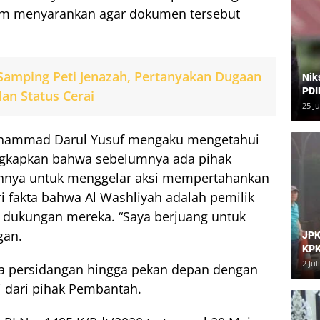
kim menyarankan agar dokumen tersebut
 Samping Peti Jenazah, Pertanyakan Dugaan
Nik
PDI
dan Status Cerai
Har
25 J
Muhammad Darul Yusuf mengaku mengetahui
ungkapkan bahwa sebelumnya ada pihak
nnya untuk menggelar aksi mempertahankan
 fakta bahwa Al Washliyah adalah pemilik
 dukungan mereka. “Saya berjuang untuk
gan.
JPK
KPK
Dia
2 Jul
 persidangan hingga pekan depan dengan
 dari pihak Pembantah.