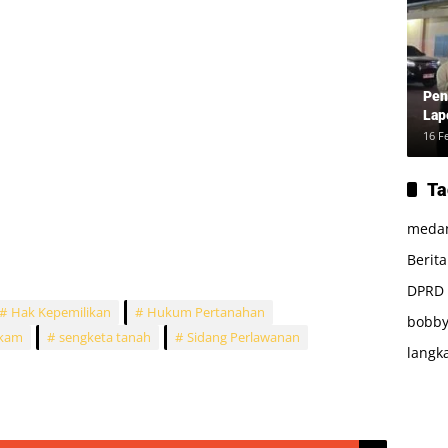
Pen
Lap
16 F
Ta
meda
Berit
DPRD
Hak Kepemilikan
Hukum Pertanahan
bobby
akam
sengketa tanah
Sidang Perlawanan
langk