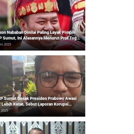
son Nababan Dinilai Paling Layak Pimpin
P Sumut, Ini Alasannya Menurut Prof Togu
len
uni 2025
P Sumut Desak Presiden Prabowo Awasi
 Lebih Ketat, Sebut Laporan Korupsi
baikan
i 2025