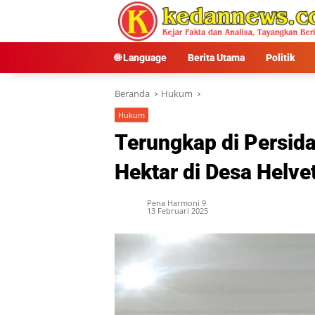
Langsung
ke
konten
🌐 Language
Berita Utama
Politik
Beranda
Hukum
Hukum
Terungkap di Persida
Hektar di Desa Helve
Pena Harmoni 9
13 Februari 2025