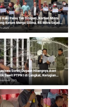
ji Kaki Palsu Tak Ditepati, Korban Minta
ong Ketum Merga Silima, RS Mitra Sejati
gkam?, Kuasa Hukum, Hans Silalahi
uni 2025
pingi Julita Cari Keadilan
asiswa Soroti Dugaan Hilangnya Aset
rik Sawit PTPN I di Langkat, Kerugian
ara Ditaksir Rp20 Miliar
esember 2025