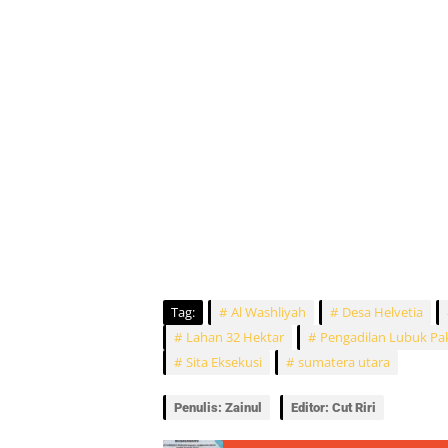
Tag:
Al Washliyah
Desa Helvetia
Lahan 32 Hektar
Pengadilan Lubuk P
Sita Eksekusi
sumatera utara
Penulis: Zainul
Editor: Cut Riri