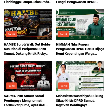
Liar hingga Lampu Jalan Padam
Fungsi Pengawasan DPRD
di Medan
Sumut
Politik
Politik
HAMBE Soroti Walk Out Bobby
HIMMAH Nilai Fungsi
Nasution di Paripurna DPRD
Pengawasan DPRD Harus Dijaga
Sumut, Dukung Kritik Ricky
Demi Kepentingan Warga
Anthony Soal Etika Pemimpin
Sumatera Utara
Politik
Politik
SAPMA PBB Sumut Soroti
Mahasiswa Wasathiyah Dukung
Pentingnya Menghormati
Sikap Kritis DPRD Sumut,
Forum Paripurna, Apresiasi
Ingatkan Pentingnya