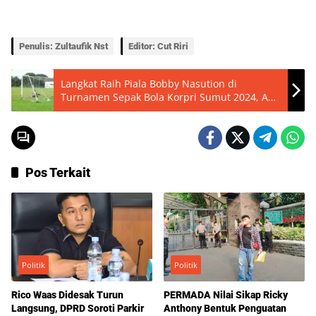
Penulis: Zultaufik Nst
Editor: Cut Riri
Langkat Raih Piala Bobby Nasution di
Turnamen Sepak Bola Korpri Sumut 2024, Adu
Penalti Menegangkan!
Pos Terkait
Politik
Politik
Rico Waas Didesak Turun
PERMADA Nilai Sikap Ricky
Langsung, DPRD Soroti Parkir
Anthony Bentuk Penguatan