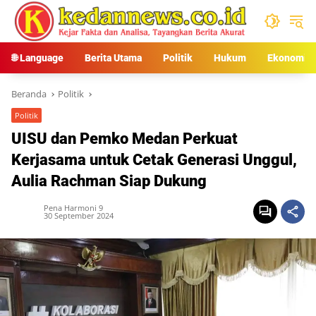
Langsung
ke
konten
🌐 Language
Berita Utama
Politik
Hukum
Ekonomi
Beranda
Politik
Politik
UISU dan Pemko Medan Perkuat
Kerjasama untuk Cetak Generasi Unggul,
Aulia Rachman Siap Dukung
Pena Harmoni 9
30 September 2024