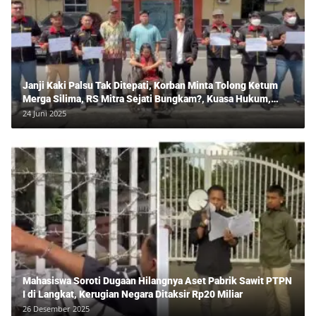
Janji Kaki Palsu Tak Ditepati, Korban Minta Tolong Ketum
Merga Silima, RS Mitra Sejati Bungkam?, Kuasa Hukum,
Hans Silalahi Dampingi Julita Cari Keadilan
24 Juni 2025
Mahasiswa Soroti Dugaan Hilangnya Aset Pabrik Sawit PTPN
I di Langkat, Kerugian Negara Ditaksir Rp20 Miliar
26 Desember 2025