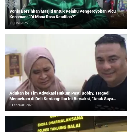
Vonis Bersihkan Masjid untuk Pelaku Pengeroyokan Picu
Kecaman: “Di Mana Rasa Keadilan?”
21 Juni 2025
Adukan ke Tim Advokasi Hukum Pasti Bobby, Tragedi
Mencekam di Deli Serdang: Ibu Ini Bersaksi, “Anak Saya
Ditangkap Tanpa Bukti dan Bukan Bandar Narkoba!”
6 Februari 2025