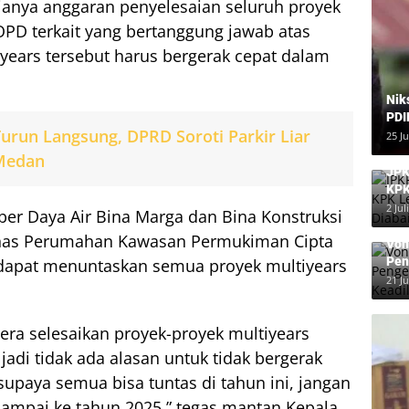
ianya anggaran penyelesaian seluruh proyek
OPD terkait yang bertanggung jawab atas
years tersebut harus bergerak cepat dalam
Nik
PDI
urun Langsung, DPRD Soroti Parkir Liar
Har
25 J
 Medan
JPK
KPK
Dia
2 Jul
r Daya Air Bina Marga dan Bina Konstruksi
inas Perumahan Kawasan Permukiman Cipta
Von
Pen
 dapat menuntaskan semua proyek multiyears
Kea
21 J
gera selesaikan proyek-proyek multiyears
jadi tidak ada alasan untuk tidak bergerak
supaya semua bisa tuntas di tahun ini, jangan
sampai ke tahun 2025,” tegas mantan Kepala