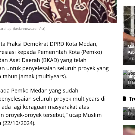
arahap. (kedannews.com/ist)
ta Fraksi Demokrat DPRD Kota Medan,
Mah
esiasi kepada Pemerintah Kota (Pemko)
Pab
Neg
an Aset Daerah (BKAD) yang telah
26 D
n untuk penyelesaian seluruh proyek yang
God
tahun jamak (multiyears).
hin
Lay
13 J
kepada Pemko Medan yang sudah
nyelesaian seluruh proyek multiyears di
Tr
Pul
 ada lagi keraguan masyarakat atas
Dis
n proyek-proyek tersebut,” ucap Muslim
1 Ap
 (22/10/2024).