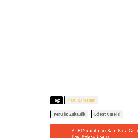
Tag:
DPRD Medan
Penulis: Zultaufik
Editor: Cut Riri
AUHI Sumut dan Batu Bara Gela
Bagi Pelaku Usaha