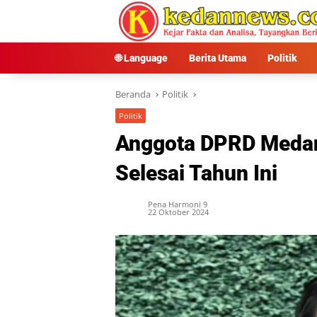
Langsung
ke
konten
🌐 Language
Berita Utama
Politik
Beranda
Politik
Politik
Anggota DPRD Medan
Selesai Tahun Ini
Pena Harmoni 9
22 Oktober 2024