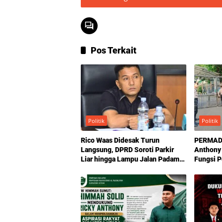
Pos Terkait
Politik
Politik
Rico Waas Didesak Turun
PERMADA
Langsung, DPRD Soroti Parkir
Anthony
Liar hingga Lampu Jalan Padam
Fungsi 
di Medan