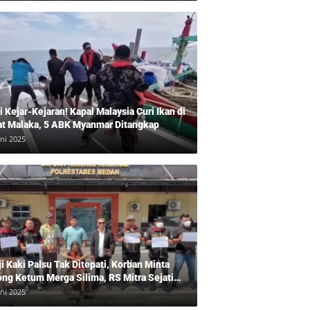
 Kejar-Kejaran! Kapal Malaysia Curi Ikan di
at Malaka, 5 ABK Myanmar Ditangkap
uni 2025
ji Kaki Palsu Tak Ditepati, Korban Minta
ong Ketum Merga Silima, RS Mitra Sejati
gkam?, Kuasa Hukum, Hans Silalahi
uni 2025
pingi Julita Cari Keadilan