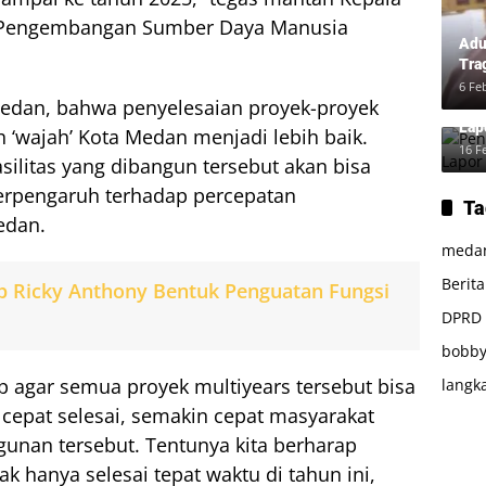
 Pengembangan Sumber Daya Manusia
Adu
Tra
Ber
6 Fe
dan, bahwa penyelesaian proyek-proyek
dan
Pen
Lap
 ‘wajah’ Kota Medan menjadi lebih baik.
16 F
fasilitas yang dibangun tersebut akan bisa
erpengaruh terhadap percepatan
Ta
edan.
meda
Berit
p Ricky Anthony Bentuk Penguatan Fungsi
DPRD
bobby
rap agar semua proyek multiyears tersebut bisa
langk
n cepat selesai, semakin cepat masyarakat
nan tersebut. Tentunya kita berharap
ak hanya selesai tepat waktu di tahun ini,