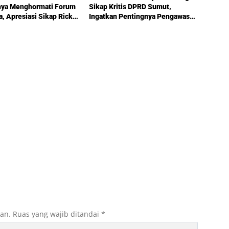
nya Menghormati Forum
Sikap Kritis DPRD Sumut,
a, Apresiasi Sikap Ricky
Ingatkan Pentingnya Pengawasan
Pemerintahan
kan.
Ruas yang wajib ditandai
*