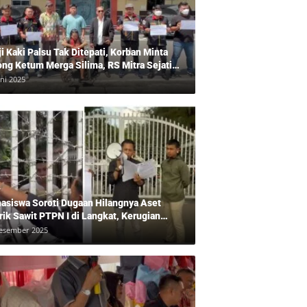
ji Kaki Palsu Tak Ditepati, Korban Minta
ong Ketum Merga Silima, RS Mitra Sejati
gkam?, Kuasa Hukum, Hans Silalahi
uni 2025
pingi Julita Cari Keadilan
asiswa Soroti Dugaan Hilangnya Aset
rik Sawit PTPN I di Langkat, Kerugian
ara Ditaksir Rp20 Miliar
esember 2025