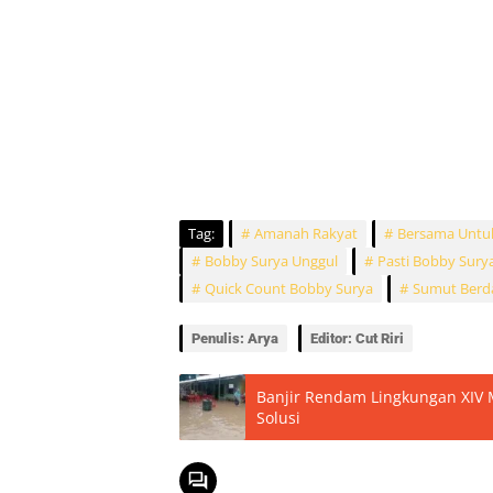
Tag:
Amanah Rakyat
Bersama Untu
Bobby Surya Unggul
Pasti Bobby Sury
Quick Count Bobby Surya
Sumut Berd
Penulis: Arya
Editor: Cut Riri
Banjir Rendam Lingkungan XIV 
Solusi