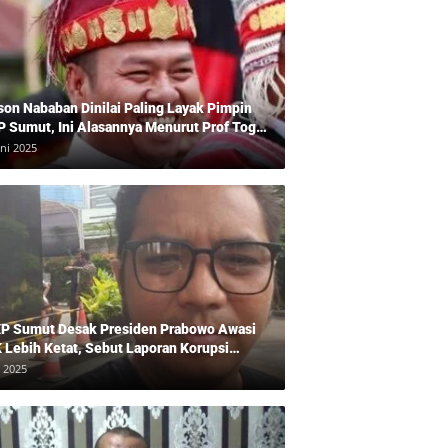
son Nababan Dinilai Paling Layak Pimpin
P Sumut, Ini Alasannya Menurut Prof Togu
len
uni 2025
P Sumut Desak Presiden Prabowo Awasi
 Lebih Ketat, Sebut Laporan Korupsi
baikan
i 2025