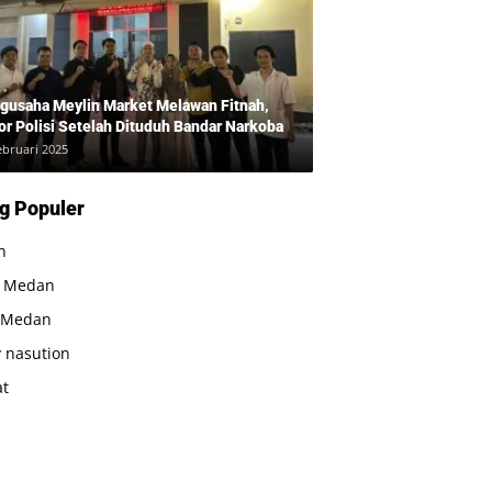
gusaha Meylin Market Melawan Fitnah,
or Polisi Setelah Dituduh Bandar Narkoba
ebruari 2025
g Populer
n
a Medan
 Medan
 nasution
at