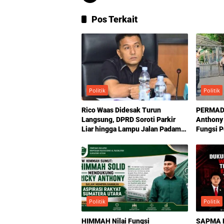
Pos Terkait
Politik
Politik
Rico Waas Didesak Turun
PERMADA
Langsung, DPRD Soroti Parkir
Anthony
Liar hingga Lampu Jalan Padam
Fungsi 
di Medan
Politik
Politik
HIMMAH Nilai Fungsi
SAPMA P