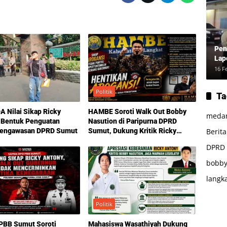
Pen
Lap
16 F
Politik
Ta
 Nilai Sikap Ricky
HAMBE Soroti Walk Out Bobby
meda
 Bentuk Penguatan
Nasution di Paripurna DPRD
Berit
Pengawasan DPRD Sumut
Sumut, Dukung Kritik Ricky
Anthony Soal Etika Pemimpin
DPRD
bobby
langk
Politik
BB Sumut Soroti
Mahasiswa Wasathiyah Dukung