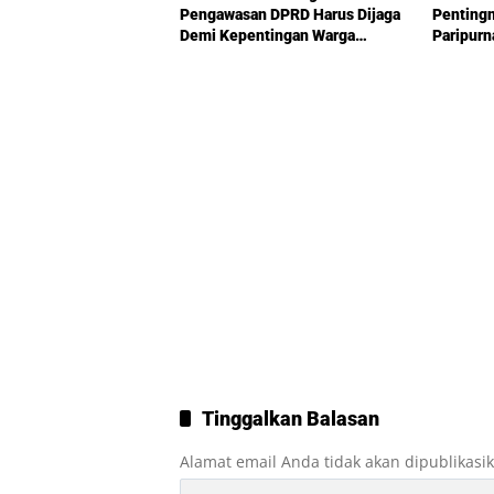
Pengawasan DPRD Harus Dijaga
Penting
Demi Kepentingan Warga
Paripurn
Sumatera Utara
Antony
Tinggalkan Balasan
Alamat email Anda tidak akan dipublikasi