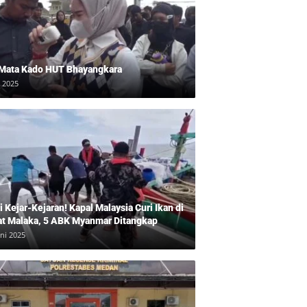
 Mata Kado HUT Bhayangkara
i 2025
 Kejar-Kejaran! Kapal Malaysia Curi Ikan di
at Malaka, 5 ABK Myanmar Ditangkap
uni 2025