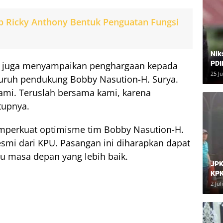
p Ricky Anthony Bentuk Penguatan Fungsi
Nik
PDI
a juga menyampaikan penghargaan kepada
Har
25 J
luruh pendukung Bobby Nasution-H. Surya.
kami. Teruslah bersama kami, karena
tupnya.
emperkuat optimisme tim Bobby Nasution-H.
mi dari KPU. Pasangan ini diharapkan dapat
 masa depan yang lebih baik.
JPK
KPK
Dia
2 Jul