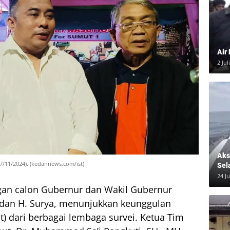
Air
2 Jul
Aksi
27/11/2024). (kedannews.com/ist)
Sel
24 J
an calon Gubernur dan Wakil Gubernur
 dan H. Surya, menunjukkan keunggulan
t) dari berbagai lembaga survei. Ketua Tim