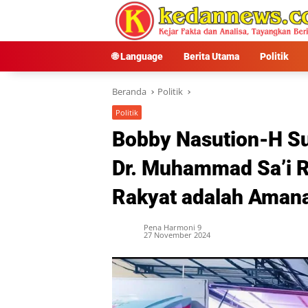
Langsung
ke
konten
🌐 Language
Berita Utama
Politik
Beranda
Politik
Politik
Bobby Nasution-H Su
Dr. Muhammad Sa’i R
Rakyat adalah Aman
Pena Harmoni 9
27 November 2024