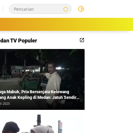
dan TV Populer
uga Mabuk, Pria Bersenjata Kelewang
ang Anak Kepling di Medan: Jatuh Sendiri
i Mengamuk
li 2025