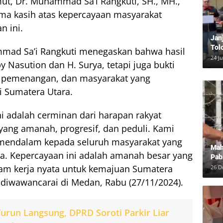
t, Dr. Muhammad Sa’i Rangkuti, SH., MH.,
ma kasih atas kepercayaan masyarakat
n ini.
Jan
Tol
mad Sa’i Rangkuti menegaskan bahwa hasil
Bun
24 J
 Nasution dan H. Surya, tetapi juga bukti
Dam
im pemenangan, dan masyarakat yang
 Sumatera Utara.
i adalah cerminan dari harapan rakyat
ang amanah, progresif, dan peduli. Kami
mendalam kepada seluruh masyarakat yang
Mah
a. Kepercayaan ini adalah amanah besar yang
Pab
Neg
am kerja nyata untuk kemajuan Sumatera
26 D
at diwawancarai di Medan, Rabu (27/11/2024).
urun Langsung, DPRD Soroti Parkir Liar