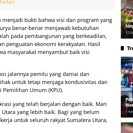
 Medan
 menjadi bukti bahwa visi dan program yang
God
hin
Surya benar-benar menjawab kebutuhan
Lay
13 J
adalah pada pembangunan yang berkeadilan,
an penguatan ekonomi kerakyatan. Hasil
Tr
wa masyarakat menyambut baik visi
iasi jalannya pemilu yang damai dan
ihak untuk tetap menjaga kondusivitas dan
si Pemilihan Umum (KPU).
Pul
asi yang telah berjalan dengan baik. Mari
Dis
 Utara yang lebih baik. Bagi yang belum
1 Ap
kerja untuk seluruh rakyat Sumatera Utara,