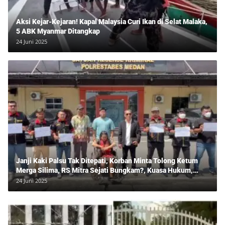
Aksi Kejar-Kejaran! Kapal Malaysia Curi Ikan di Selat Malaka,
5 ABK Myanmar Ditangkap
24 Juni 2025
Janji Kaki Palsu Tak Ditepati, Korban Minta Tolong Ketum
Merga Silima, RS Mitra Sejati Bungkam?, Kuasa Hukum,
Hans Silalahi Dampingi Julita Cari Keadilan
24 Juni 2025