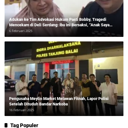
Adukan ke Tim Advokasi Hukum Pasti Bobby, Tragedi
Mencekam di Deli Serdang: Ibu Ini Bersaksi, “Anak Saya
Ditangkap Tanpa Bukti dan Bukan Bandar Narkoba!”
6 Februari 2025
Pengusaha Meylin Market Melawan Fitnah, Lapor Polisi
Setelah Dituduh Bandar Narkoba
16 Februari 2025
Tag Populer