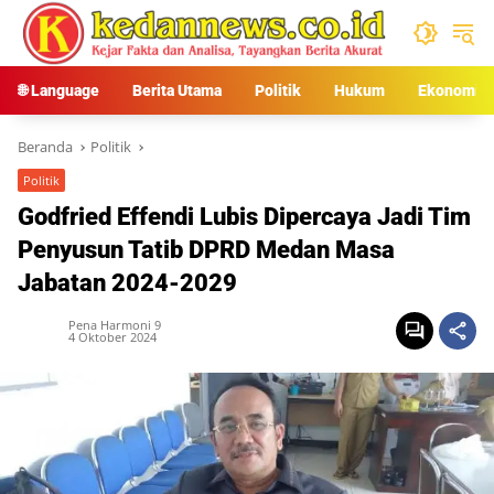
Langsung
ke
konten
🌐 Language
Berita Utama
Politik
Hukum
Ekonomi
Beranda
Politik
Politik
Godfried Effendi Lubis Dipercaya Jadi Tim
Penyusun Tatib DPRD Medan Masa
Jabatan 2024-2029
Pena Harmoni 9
4 Oktober 2024