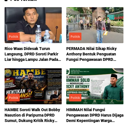
Politik
Politik
Rico Waas Didesak Turun
PERMADA Nilai Sikap Ricky
Langsung, DPRD Soroti Parkir
Anthony Bentuk Penguatan
Liar hingga Lampu Jalan Padam
Fungsi Pengawasan DPRD
di Medan
Sumut
Politik
Politik
HAMBE Soroti Walk Out Bobby
HIMMAH Nilai Fungsi
Nasution di Paripurna DPRD
Pengawasan DPRD Harus Dijaga
Sumut, Dukung Kritik Ricky
Demi Kepentingan Warga
Anthony Soal Etika Pemimpin
Sumatera Utara