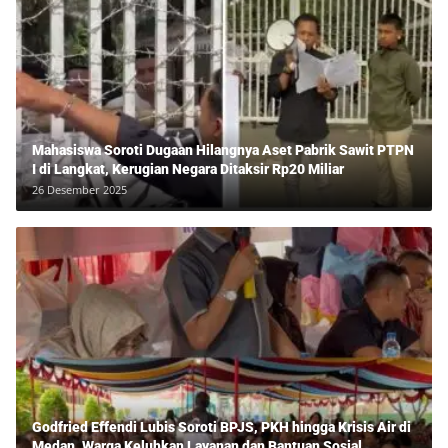
Mahasiswa Soroti Dugaan Hilangnya Aset Pabrik Sawit PTPN
I di Langkat, Kerugian Negara Ditaksir Rp20 Miliar
26 Desember 2025
Godfried Effendi Lubis Soroti BPJS, PKH hingga Krisis Air di
Medan, Warga Keluhkan Layanan dan Bantuan Sosial