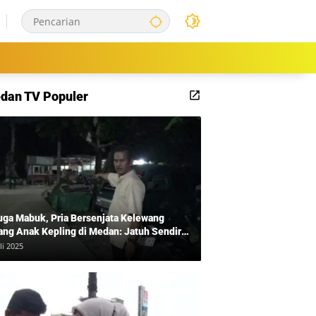
dan TV Populer
uga Mabuk, Pria Bersenjata Kelewang
ang Anak Kepling di Medan: Jatuh Sendiri
i Mengamuk
li 2025