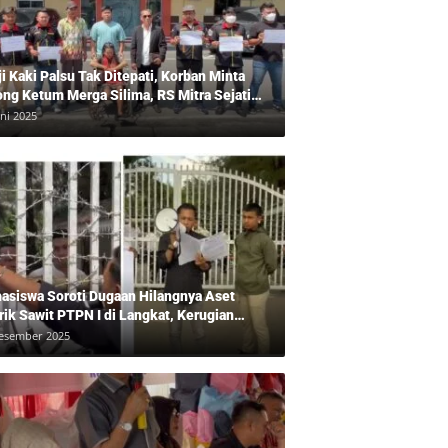
ji Kaki Palsu Tak Ditepati, Korban Minta
ong Ketum Merga Silima, RS Mitra Sejati
gkam?, Kuasa Hukum, Hans Silalahi
uni 2025
pingi Julita Cari Keadilan
asiswa Soroti Dugaan Hilangnya Aset
rik Sawit PTPN I di Langkat, Kerugian
ara Ditaksir Rp20 Miliar
esember 2025