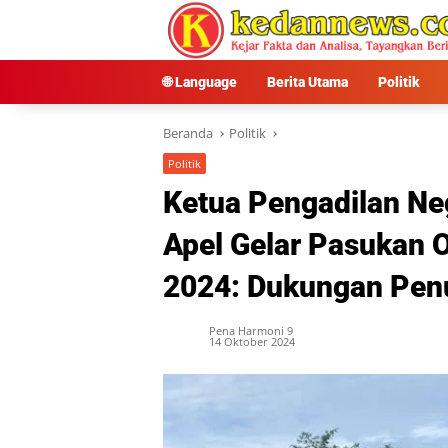
Langsung
ke
konten
🌐 Language
Berita Utama
Politik
Beranda
Politik
Politik
Ketua Pengadilan Ne
Apel Gelar Pasukan 
2024: Dukungan Penuh
Pena Harmoni 9
14 Oktober 2024