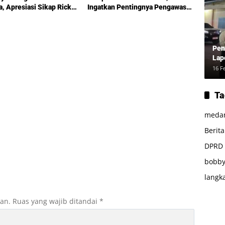
a, Apresiasi Sikap Ricky
Ingatkan Pentingnya Pengawasan
Pemerintahan
Pen
Lap
16 F
Ta
meda
Berit
DPRD
bobby
langk
kan.
Ruas yang wajib ditandai
*