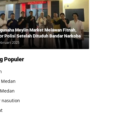
gusaha Meylin Market Melawan Fitnah,
or Polisi Setelah Dituduh Bandar Narkoba
ebruari 2025
g Populer
n
a Medan
 Medan
 nasution
at