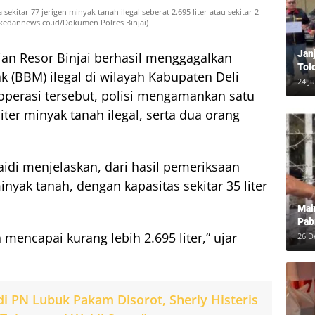
itar 77 jerigen minyak tanah ilegal seberat 2.695 liter atau sekitar 2
 (kedannews.co.id/Dokumen Polres Binjai)
Jan
ian Resor Binjai berhasil menggagalkan
Tol
 (BBM) ilegal di wilayah Kabupaten Deli
Bun
24 J
operasi tersebut, polisi mengamankan satu
Dam
ter minyak tanah ilegal, serta dua orang
aidi menjelaskan, dari hasil pemeriksaan
yak tanah, dengan kapasitas sekitar 35 liter
Mah
Pab
mencapai kurang lebih 2.695 liter,” ujar
Neg
26 D
di PN Lubuk Pakam Disorot, Sherly Histeris