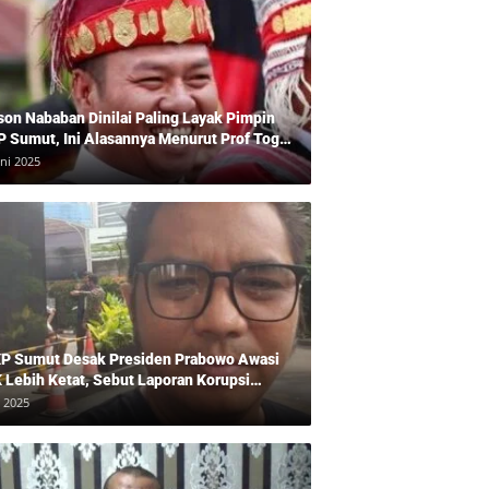
son Nababan Dinilai Paling Layak Pimpin
P Sumut, Ini Alasannya Menurut Prof Togu
len
uni 2025
P Sumut Desak Presiden Prabowo Awasi
 Lebih Ketat, Sebut Laporan Korupsi
baikan
i 2025