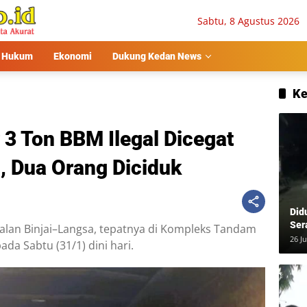
Sabtu, 8 Agustus 2026
Hukum
Ekonomi
Dukung Kedan News
Ke
3 Ton BBM Ilegal Dicegat
g, Dua Orang Diciduk
Did
Ser
Jalan Binjai–Langsa, tepatnya di Kompleks Tandam
Usa
26 Ju
da Sabtu (31/1) dini hari.