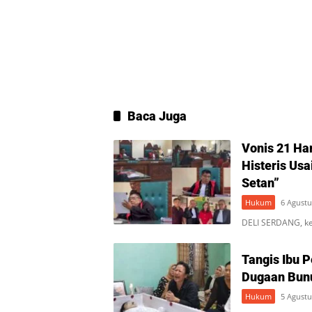
Baca Juga
Vonis 21 Ha
Histeris Usa
Setan”
Hukum
6 Agustu
DELI SERDANG, ke
Tangis Ibu 
Dugaan Bunuh
Hukum
5 Agustu