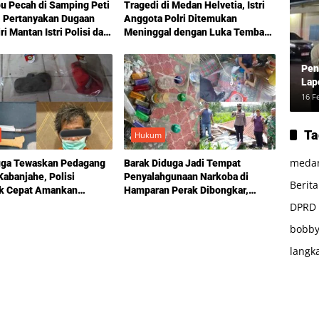
bu Pecah di Samping Peti
Tragedi di Medan Helvetia, Istri
, Pertanyakan Dugaan
Anggota Polri Ditemukan
i Mantan Istri Polisi dan
Meninggal dengan Luka Tembak,
erai
Motif Masih Didalami
Pen
Lap
16 F
Ta
Hukum
meda
duga Tewaskan Pedagang
Barak Diduga Jadi Tempat
 Kabanjahe, Polisi
Penyalahgunaan Narkoba di
Berit
ak Cepat Amankan
Hamparan Perak Dibongkar,
 Pelaku
Polisi Libatkan TNI dan
DPRD
Pemerintah Desa
bobby
langk