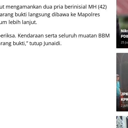
urut mengamankan dua pria berinisial MH (42)
arang bukti langsung dibawa ke Mapolres
um lebih lanjut.
Nik
iperiksa. Kendaraan serta seluruh muatan BBM
PDI
Har
ang bukti,” tutup Junaidi.
25 J
JPK
KPK
Dia
2 Jul