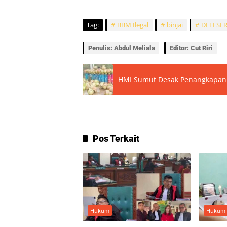
Tag:
BBM Ilegal
binjai
DELI S
Penulis: Abdul Meliala
Editor: Cut Riri
HMI Sumut Desak Penangkapan 
Pos Terkait
Hukum
Hukum