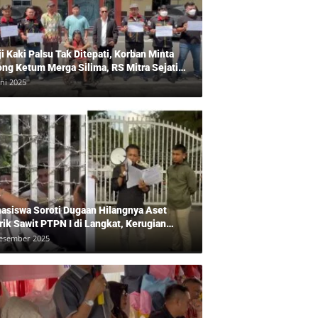
ji Kaki Palsu Tak Ditepati, Korban Minta
ong Ketum Merga Silima, RS Mitra Sejati
gkam?, Kuasa Hukum, Hans Silalahi
uni 2025
pingi Julita Cari Keadilan
asiswa Soroti Dugaan Hilangnya Aset
rik Sawit PTPN I di Langkat, Kerugian
ara Ditaksir Rp20 Miliar
esember 2025