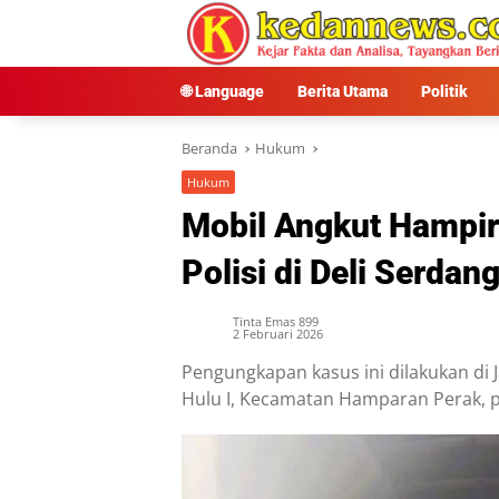
Langsung
ke
konten
🌐 Language
Berita Utama
Politik
Beranda
Hukum
Hukum
Mobil Angkut Hampir 
Polisi di Deli Serdan
Tinta Emas 899
2 Februari 2026
Pengungkapan kasus ini dilakukan di 
Hulu I, Kecamatan Hamparan Perak, pa