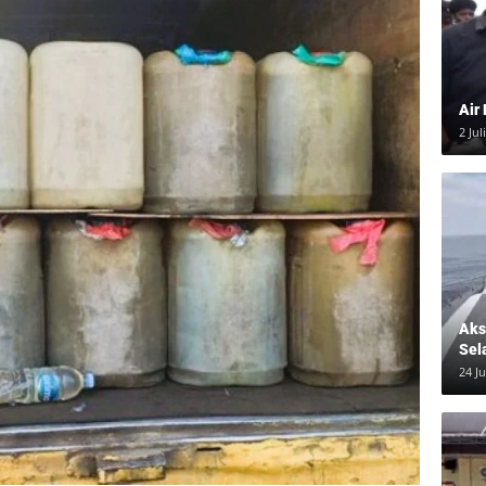
Air
2 Jul
Aksi
Sel
24 J