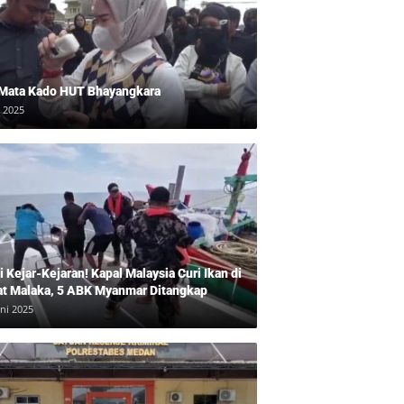
 Mata Kado HUT Bhayangkara
i 2025
 Kejar-Kejaran! Kapal Malaysia Curi Ikan di
at Malaka, 5 ABK Myanmar Ditangkap
uni 2025