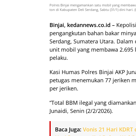
Polres Binjai mengamankan satu mobil yang membawa sek
ton di Kabupaten Deli Serdang, Sabtu (31/1) dini hari.
Binjai, kedannews.co.id –
Kepolis
pengangkutan bahan bakar minyak
Serdang, Sumatera Utara. Dalam 
unit mobil yang membawa 2.695 li
pelaku.
Kasi Humas Polres Binjai AKP Jun
petugas menemukan 77 jeriken min
per jeriken.
“Total BBM ilegal yang diamankan 
Junaidi, Senin (2/2/2026).
Baca Juga:
Vonis 21 Hari KDRT 