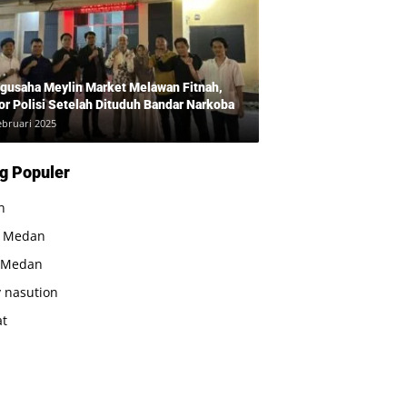
gusaha Meylin Market Melawan Fitnah,
or Polisi Setelah Dituduh Bandar Narkoba
ebruari 2025
g Populer
n
a Medan
 Medan
 nasution
at