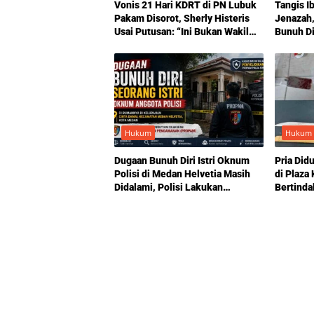
Vonis 21 Hari KDRT di PN Lubuk
Tangis I
Pakam Disorot, Sherly Histeris
Jenazah
Usai Putusan: “Ini Bukan Wakil
Bunuh Dir
Tuhan, tapi Wakil Setan”
Status C
Hukum
Hukum
Dugaan Bunuh Diri Istri Oknum
Pria Di
Polisi di Medan Helvetia Masih
di Plaza
Didalami, Polisi Lakukan
Bertind
Penyelidikan
Terduga