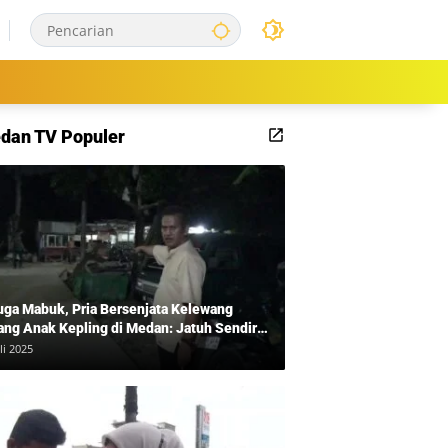
dan TV Populer
uga Mabuk, Pria Bersenjata Kelewang
ang Anak Kepling di Medan: Jatuh Sendiri
i Mengamuk
li 2025