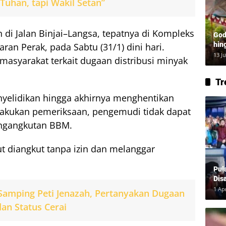
 Tuhan, tapi Wakil Setan”
 di Jalan Binjai–Langsa, tepatnya di Kompleks
God
hin
n Perak, pada Sabtu (31/1) dini hari.
Lay
13 J
masyarakat terkait dugaan distribusi minyak
Tr
yelidikan hingga akhirnya menghentikan
ilakukan pemeriksaan, pengemudi tidak dapat
ngangkutan BBM.
 diangkut tanpa izin dan melanggar
Pul
Dis
1 Ap
 Samping Peti Jenazah, Pertanyakan Dugaan
dan Status Cerai