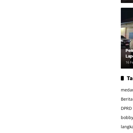
dan
Pen
Lap
16 F
Ta
meda
Berit
DPRD
bobby
langk