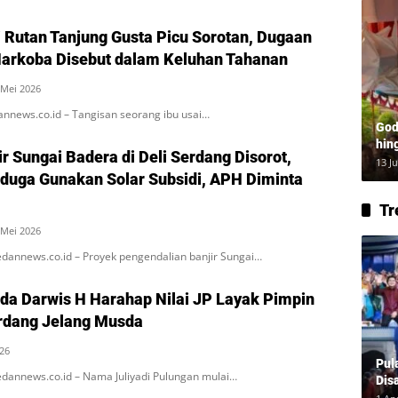
i Rutan Tanjung Gusta Picu Sorotan, Dugaan
arkoba Disebut dalam Keluhan Tahanan
 Mei 2026
annews.co.id – Tangisan seorang ibu usai…
God
hin
r Sungai Badera di Deli Serdang Disorot,
Lay
13 J
iduga Gunakan Solar Subsidi, APH Diminta
Tr
 Mei 2026
dannews.co.id – Proyek pengendalian banjir Sungai…
a Darwis H Harahap Nilai JP Layak Pimpin
rdang Jelang Musda
026
Pul
dannews.co.id – Nama Juliyadi Pulungan mulai…
Dis