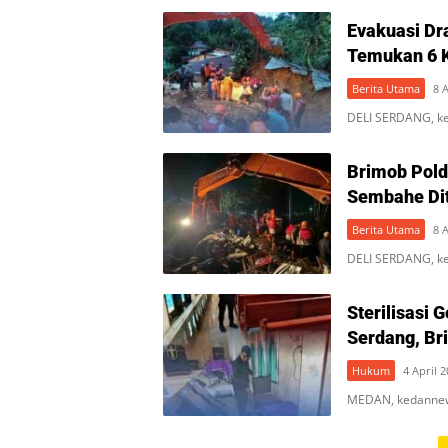
Evakuasi Dr
Temukan 6 
Berita Utama
8 
DELI SERDANG, ke
Brimob Pold
Sembahe Dit
Berita Utama
8 
DELI SERDANG, ke
Sterilisasi 
Serdang, Br
Hukum
4 April 
MEDAN, kedannew