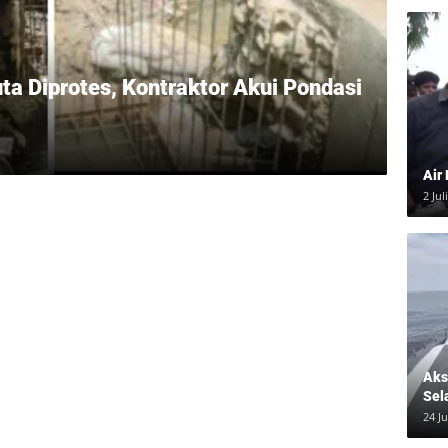
a Diprotes, Kontraktor Akui Pondasi
Air
2 Jul
Aksi
Sel
24 J