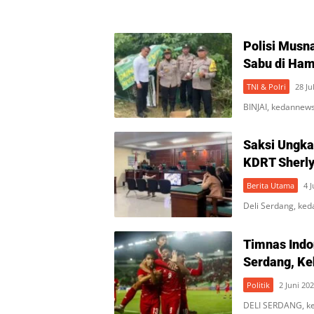
Polisi Musn
Sabu di Ham
TNI & Polri
28 Ju
BINJAI, kedannew
Saksi Ungk
KDRT Sherly
Berita Utama
4 
Deli Serdang, ked
Timnas Indo
Serdang, Ke
Politik
2 Juni 20
DELI SERDANG, ke