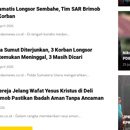
1 Ap
amatis Longsor Sembahe, Tim SAR Brimob
Korban
April 2026
dannews.co.id – Di tengah kondisi medan…
a Sumut Diterjunkan, 3 Korban Longsor
Nik
emukan Meninggal, 3 Masih Dicari
PDI
Har
25 J
April 2026
dannews.co.id – Polda Sumatera Utara mengerahkan…
Gereja Jelang Wafat Yesus Kristus di Deli
imob Pastikan Ibadah Aman Tanpa Ancaman
2026
s.co.id – Dalam rangka memberikan rasa aman…
JPK
KPK
Dia
2 Jul