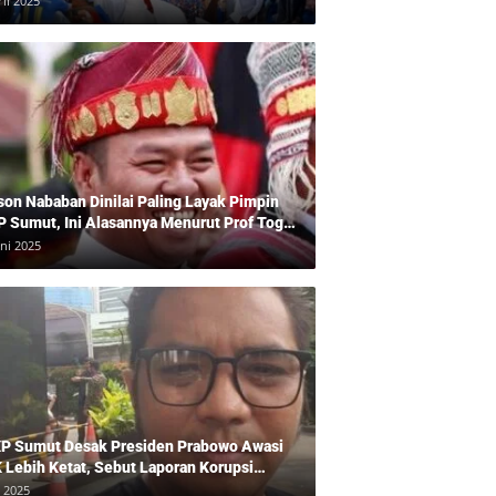
ril 2025
son Nababan Dinilai Paling Layak Pimpin
P Sumut, Ini Alasannya Menurut Prof Togu
len
uni 2025
P Sumut Desak Presiden Prabowo Awasi
 Lebih Ketat, Sebut Laporan Korupsi
baikan
i 2025