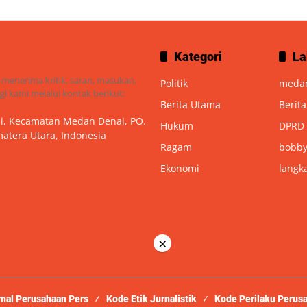
Kategori
La
 menerima kritik, saran, masukan,
Politik
meda
i kami melalui kontak berikut:
Berita Utama
Berit
nai, Kecamatan Medan Denai, PO.
Hukum
DPRD
atera Utara, Indonesia
Ragam
bobby
Ekonomi
langk
×
rnal Perusahaan Pers
Kode Etik Jurnalistik
Kode Perilaku Perus