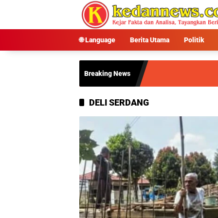
Langsung
ke
konten
🌐 Language
Berita Utama
Politik
Breaking News
DELI SERDANG