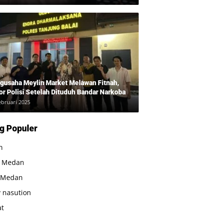
 Bukan Bandar Narkoba!”
gusaha Meylin Market Melawan Fitnah,
or Polisi Setelah Dituduh Bandar Narkoba
ebruari 2025
g Populer
n
a Medan
 Medan
 nasution
at