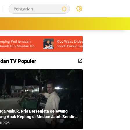
Rico Waas Didesak Turun Langsung, DPRD
Ricky A
tri
Soroti Parkir Liar hingga Lampu Jalan Padam
Turnam
di Medan
Sporti
dan TV Populer
uga Mabuk, Pria Bersenjata Kelewang
ang Anak Kepling di Medan: Jatuh Sendiri
i Mengamuk
li 2025