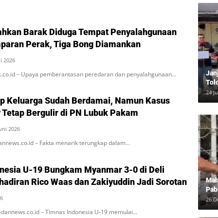
ahkan Barak Diduga Tempat Penyalahgunaan
paran Perak, Tiga Bong Diamankan
li 2026
Jan
s.co.id – Upaya pemberantasan peredaran dan penyalahgunaan…
Tol
Bun
24 J
ap Keluarga Sudah Berdamai, Namun Kasus
Dam
 Tetap Bergulir di PN Lubuk Pakam
Juni 2026
annews.co.id – Fakta menarik terungkap dalam…
nesia U-19 Bungkam Myanmar 3-0 di Deli
Mah
hadiran Rico Waas dan Zakiyuddin Jadi Sorotan
Pab
26
Neg
26 D
dannews.co.id – Timnas Indonesia U-19 memulai…