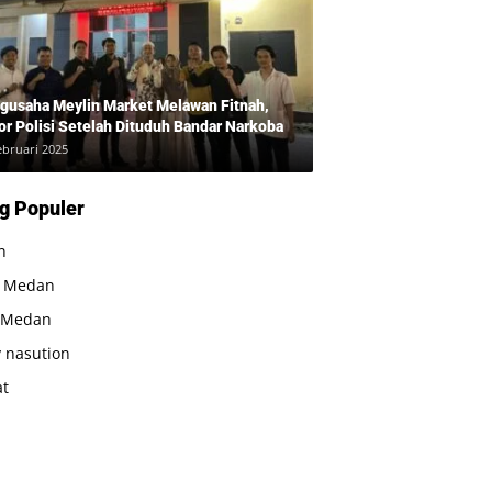
gusaha Meylin Market Melawan Fitnah,
or Polisi Setelah Dituduh Bandar Narkoba
ebruari 2025
g Populer
n
a Medan
 Medan
 nasution
at