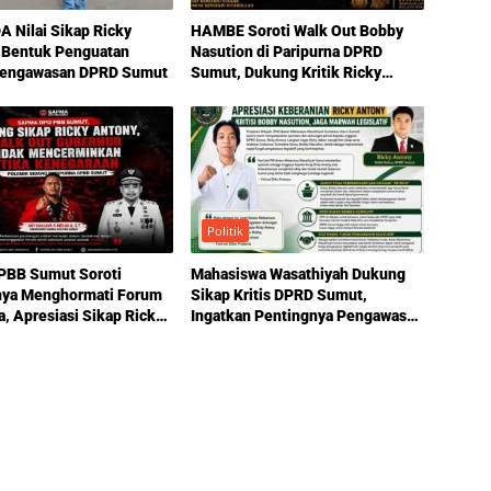
 Nilai Sikap Ricky
HAMBE Soroti Walk Out Bobby
 Bentuk Penguatan
Nasution di Paripurna DPRD
Pengawasan DPRD Sumut
Sumut, Dukung Kritik Ricky
Anthony Soal Etika Pemimpin
Politik
BB Sumut Soroti
Mahasiswa Wasathiyah Dukung
nya Menghormati Forum
Sikap Kritis DPRD Sumut,
a, Apresiasi Sikap Ricky
Ingatkan Pentingnya Pengawasan
Pemerintahan