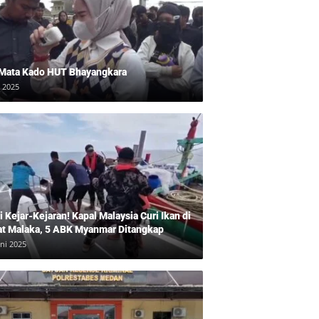
 Mata Kado HUT Bhayangkara
i 2025
 Kejar-Kejaran! Kapal Malaysia Curi Ikan di
at Malaka, 5 ABK Myanmar Ditangkap
uni 2025