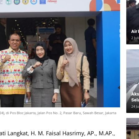
Air
2 Jul
Aksi
Sel
24 J
, di Pos Bloc Jakarta, Jalan Pos No. 2, Pasar Baru, Sawah Besar, Jakarta
ati Langkat, H. M. Faisal Hasrimy, AP., M.AP.,