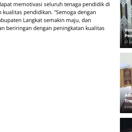
dapat memotivasi seluruh tenaga pendidik di
n kualitas pendidikan. “Semoga dengan
Kabupaten Langkat semakin maju, dan
n beriringan dengan peningkatan kualitas
Von
Pen
Kea
21 J
Adu
Tra
Ber
6 Fe
dan