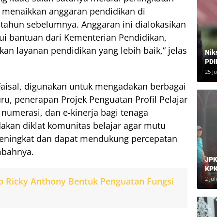
h menaikkan anggaran pendidikan di
tahun sebelumnya. Anggaran ini dialokasikan
i bantuan dari Kementerian Pendidikan,
n layanan pendidikan yang lebih baik,” jelas
Nik
PDI
Har
25 J
 Faisal, digunakan untuk mengadakan berbagai
ru, penerapan Projek Penguatan Profil Pelajar
i, numerasi, dan e-kinerja bagi tenaga
akan diklat komunitas belajar agar mutu
meningkat dan dapat mendukung percepatan
mbahnya.
JPK
KPK
Dia
2 Jul
p Ricky Anthony Bentuk Penguatan Fungsi