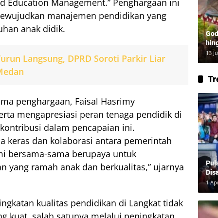
d Education Management.” Penghargaan ini
mewujudkan manajemen pendidikan yang
han anak didik.
God
hin
Lay
13 J
urun Langsung, DPRD Soroti Parkir Liar
 Medan
Tr
ma penghargaan, Faisal Hasrimy
ta mengapresiasi peran tenaga pendidik di
kontribusi dalam pencapaian ini.
ja keras dan kolaborasi antara pemerintah
ami bersama-sama berupaya untuk
Pul
n yang ramah anak dan berkualitas,” ujarnya
Dis
1 Ap
gkatan kualitas pendidikan di Langkat tidak
ng kuat, salah satunya melalui peningkatan