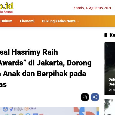
Kamis, 6 Agustus 2026
Hukum
Ekonomi
Dukung Kedan News
Ke
isal Hasrimy Raih
ards” di Jakarta, Dorong
 Anak dan Berpihak pada
Did
as
Ser
Usa
26 Ju