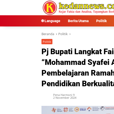
Langsung
ke
konten
🌐 Language
Berita Utama
Politik
Beranda
Politik
Politik
Pj Bupati Langkat Fa
“Mohammad Syafei Aw
Pembelajaran Ramah
Pendidikan Berkualit
Pena Harmoni 9
2 November 2024