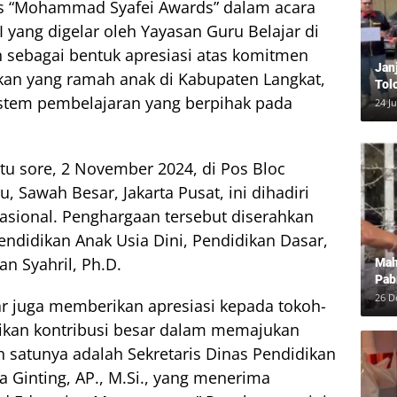
s “Mohammad Syafei Awards” dalam acara
 yang digelar oleh Yayasan Guru Belajar di
an sebagai bentuk apresiasi atas komitmen
Jan
an yang ramah anak di Kabupaten Langkat,
Tol
tem pembelajaran yang berpihak pada
Bun
24 J
Dam
tu sore, 2 November 2024, di Pos Bloc
u, Sawah Besar, Jakarta Pusat, ini dihadiri
asional. Penghargaan tersebut diserahkan
endidikan Anak Usia Dini, Pendidikan Dasar,
n Syahril, Ph.D.
Mah
Pab
Neg
26 D
jar juga memberikan apresiasi kepada tokoh-
ikan kontribusi besar dalam memajukan
h satunya adalah Sekretaris Dinas Pendidikan
 Ginting, AP., M.Si., yang menerima