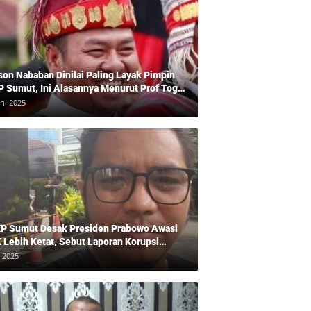
son Nababan Dinilai Paling Layak Pimpin
P Sumut, Ini Alasannya Menurut Prof Togu
len
uni 2025
P Sumut Desak Presiden Prabowo Awasi
 Lebih Ketat, Sebut Laporan Korupsi
baikan
i 2025