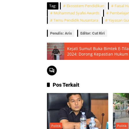
Tag:
Ekosistem Pendidikan
Faisal H
Mohammad Syafei Awards
Pembelaja
Temu Pendidik Nusantara
Yayasan Gur
Penulis: Aris
Editor: Cut Riri
Kejati Sumut Buka Bimtek E-Til
2024: Dorong Kepastian Hukum d
Pos Terkait
Politik
Politik