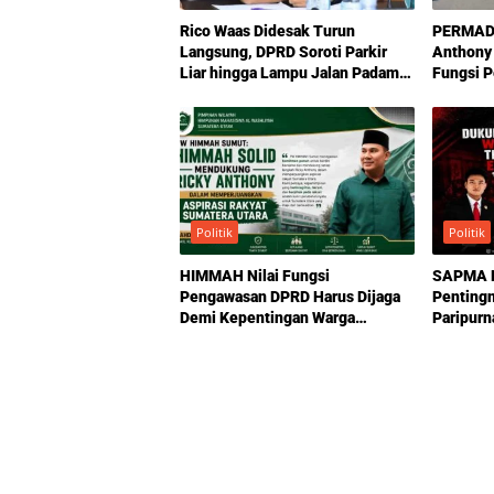
Rico Waas Didesak Turun
PERMADA
Langsung, DPRD Soroti Parkir
Anthony
Liar hingga Lampu Jalan Padam
Fungsi 
di Medan
Politik
Politik
HIMMAH Nilai Fungsi
SAPMA P
Pengawasan DPRD Harus Dijaga
Penting
Demi Kepentingan Warga
Paripurn
Sumatera Utara
Antony