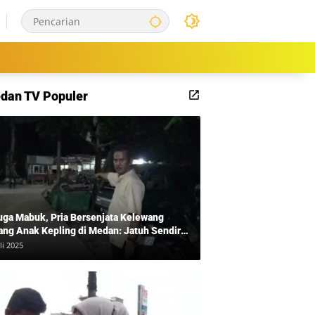
dan TV Populer
uga Mabuk, Pria Bersenjata Kelewang
ang Anak Kepling di Medan: Jatuh Sendiri
i Mengamuk
li 2025