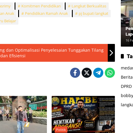
asrimy
Komitmen Pendidikan
Langkat Berkualitas
ran Anak
Pendidikan Ramah Anak
pj bupati langkat
u Belajar
Pen
Lap
16 F
ang dan Optimalisasi Penyelesaian Tunggakan Tilang
an Efisiensi
Ta
meda
Berit
DPRD
bobby
langk
Politik