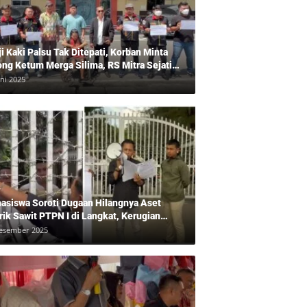
ji Kaki Palsu Tak Ditepati, Korban Minta
ong Ketum Merga Silima, RS Mitra Sejati
gkam?, Kuasa Hukum, Hans Silalahi
uni 2025
pingi Julita Cari Keadilan
asiswa Soroti Dugaan Hilangnya Aset
rik Sawit PTPN I di Langkat, Kerugian
ara Ditaksir Rp20 Miliar
esember 2025