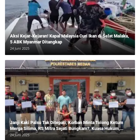
Aksi Kejar-Kejaran! Kapal Malaysia Curi Ikan di Selat Malaka,
5 ABK Myanmar Ditangkap
24 Juni 2025
Janji Kaki Palsu Tak Ditepati, Korban Minta Tolong Ketum
Merga Silima, RS Mitra Sejati Bungkam?, Kuasa Hukum,
Hans Silalahi Dampingi Julita Cari Keadilan
24 Juni 2025