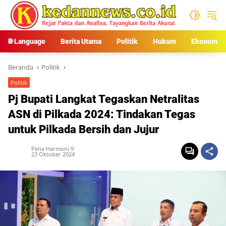
Langsung
ke
konten
🌐 Language
Berita Utama
Politik
Hukum
Ekonomi
Beranda
Politik
Politik
Pj Bupati Langkat Tegaskan Netralitas
ASN di Pilkada 2024: Tindakan Tegas
untuk Pilkada Bersih dan Jujur
Pena Harmoni 9
23 Oktober 2024