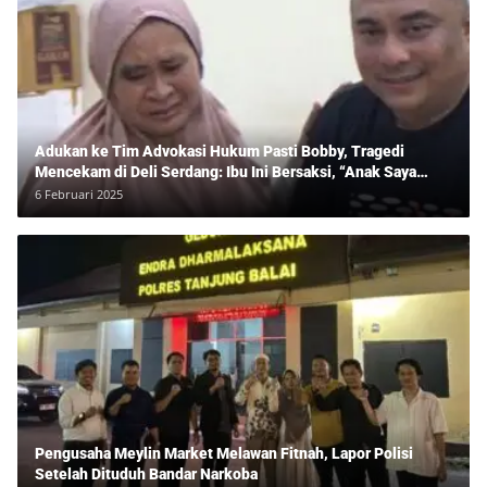
Adukan ke Tim Advokasi Hukum Pasti Bobby, Tragedi
Mencekam di Deli Serdang: Ibu Ini Bersaksi, “Anak Saya
Ditangkap Tanpa Bukti dan Bukan Bandar Narkoba!”
6 Februari 2025
Pengusaha Meylin Market Melawan Fitnah, Lapor Polisi
Setelah Dituduh Bandar Narkoba