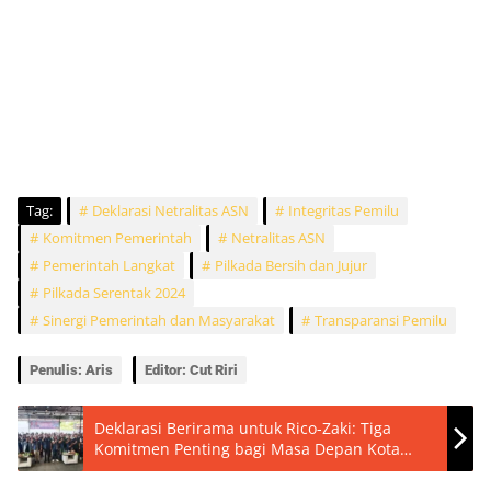
Tag:
Deklarasi Netralitas ASN
Integritas Pemilu
Komitmen Pemerintah
Netralitas ASN
Pemerintah Langkat
Pilkada Bersih dan Jujur
Pilkada Serentak 2024
Sinergi Pemerintah dan Masyarakat
Transparansi Pemilu
Penulis: Aris
Editor: Cut Riri
Deklarasi Berirama untuk Rico-Zaki: Tiga
Komitmen Penting bagi Masa Depan Kota
Medan