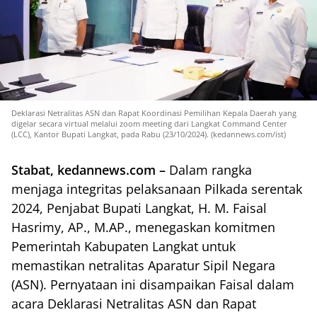
Deklarasi Netralitas ASN dan Rapat Koordinasi Pemilihan Kepala Daerah yang
digelar secara virtual melalui zoom meeting dari Langkat Command Center
(LCC), Kantor Bupati Langkat, pada Rabu (23/10/2024). (kedannews.com/ist)
Stabat, kedannews.com –
Dalam rangka
menjaga integritas pelaksanaan Pilkada serentak
2024, Penjabat Bupati Langkat, H. M. Faisal
Hasrimy, AP., M.AP., menegaskan komitmen
Pemerintah Kabupaten Langkat untuk
memastikan netralitas Aparatur Sipil Negara
(ASN). Pernyataan ini disampaikan Faisal dalam
acara Deklarasi Netralitas ASN dan Rapat