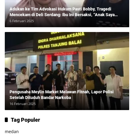
Adukan ke Tim Advokasi Hukum Pasti Bobby, Tragedi
Mencekam di Deli Serdang: Ibu Ini Bersaksi, “Anak Saya
Ditangkap Tanpa Bukti dan Bukan Bandar Narkoba!”
6 Februari 2025
Pengusaha Meylin Market Melawan Fitnah, Lapor Polisi
Setelah Dituduh Bandar Narkoba
16 Februari 2025
Tag Populer
medan