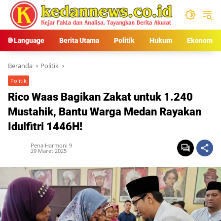
Langsung
ke
konten
🌐 Language
Berita Utama
Politik
Hukum
Ekonomi
Beranda
Politik
Politik
Rico Waas Bagikan Zakat untuk 1.240
Mustahik, Bantu Warga Medan Rayakan
Idulfitri 1446H!
Pena Harmoni 9
29 Maret 2025