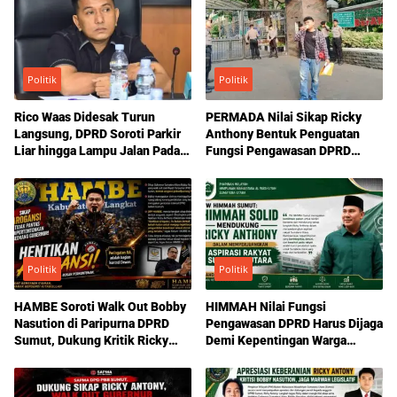
Politik
Politik
Rico Waas Didesak Turun
PERMADA Nilai Sikap Ricky
Langsung, DPRD Soroti Parkir
Anthony Bentuk Penguatan
Liar hingga Lampu Jalan Padam
Fungsi Pengawasan DPRD
di Medan
Sumut
Politik
Politik
HAMBE Soroti Walk Out Bobby
HIMMAH Nilai Fungsi
Nasution di Paripurna DPRD
Pengawasan DPRD Harus Dijaga
Sumut, Dukung Kritik Ricky
Demi Kepentingan Warga
Anthony Soal Etika Pemimpin
Sumatera Utara