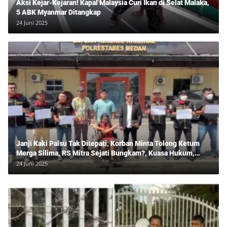
Aksi Kejar-Kejaran! Kapal Malaysia Curi Ikan di Selat Malaka,
5 ABK Myanmar Ditangkap
24 Juni 2025
Janji Kaki Palsu Tak Ditepati, Korban Minta Tolong Ketum
Merga Silima, RS Mitra Sejati Bungkam?, Kuasa Hukum,
Hans Silalahi Dampingi Julita Cari Keadilan
24 Juni 2025