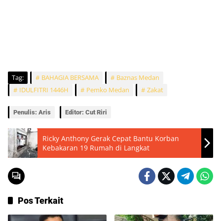
Tag:
BAHAGIA BERSAMA
Baznas Medan
IDULFITRI 1446H
Pemko Medan
Zakat
Penulis: Aris
Editor: Cut Riri
Ricky Anthony Gerak Cepat Bantu Korban
Kebakaran 19 Rumah di Langkat
Pos Terkait