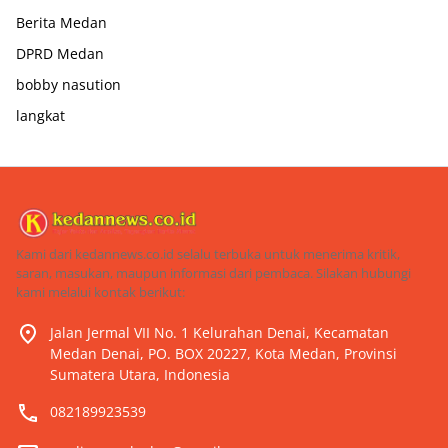
Berita Medan
DPRD Medan
bobby nasution
langkat
Kami dari kedannews.co.id selalu terbuka untuk menerima kritik,
saran, masukan, maupun informasi dari pembaca. Silakan hubungi
kami melalui kontak berikut:
Jalan Jermal VII No. 1 Kelurahan Denai, Kecamatan
Medan Denai, PO. BOX 20227, Kota Medan, Provinsi
Sumatera Utara, Indonesia
082189923539