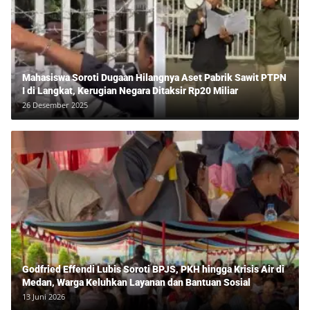
Mahasiswa Soroti Dugaan Hilangnya Aset Pabrik Sawit PTPN
I di Langkat, Kerugian Negara Ditaksir Rp20 Miliar
26 Desember 2025
Godfried Effendi Lubis Soroti BPJS, PKH hingga Krisis Air di
Medan, Warga Keluhkan Layanan dan Bantuan Sosial
13 Juni 2026