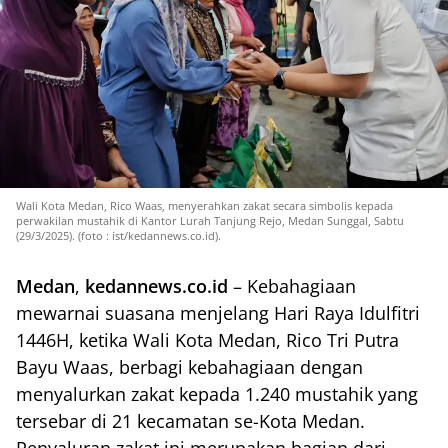
Wali Kota Medan, Rico Waas, menyerahkan zakat secara simbolis kepada
perwakilan mustahik di Kantor Lurah Tanjung Rejo, Medan Sunggal, Sabtu
(29/3/2025). (foto : ist/kedannews.co.id).
Medan
,
kedannews.co.id
– Kebahagiaan
mewarnai suasana menjelang Hari Raya Idulfitri
1446H, ketika Wali Kota Medan, Rico Tri Putra
Bayu Waas, berbagi kebahagiaan dengan
menyalurkan zakat kepada 1.240 mustahik yang
tersebar di 21 kecamatan se-Kota Medan.