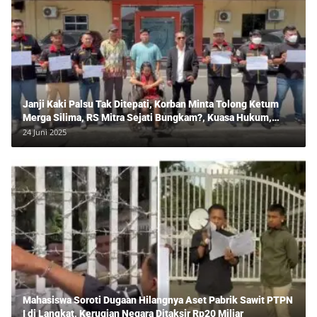
Janji Kaki Palsu Tak Ditepati, Korban Minta Tolong Ketum
Merga Silima, RS Mitra Sejati Bungkam?, Kuasa Hukum,
Hans Silalahi Dampingi Julita Cari Keadilan
24 Juni 2025
Mahasiswa Soroti Dugaan Hilangnya Aset Pabrik Sawit PTPN
I di Langkat, Kerugian Negara Ditaksir Rp20 Miliar