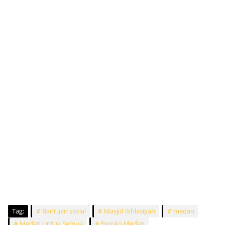
Tag:
Bantuan sosial
Masjid Ikhlasiyah
medan
Medan Untuk Semua
Pemko Medan