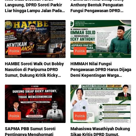
Langsung, DPRD Soroti Parkir
Anthony Bentuk Penguatan
Liar hingga Lampu Jalan Padam
Fungsi Pengawasan DPRD
di Medan
Sumut
Politik
Politik
HAMBE Soroti Walk Out Bobby
HIMMAH Nilai Fungsi
Nasution di Paripurna DPRD
Pengawasan DPRD Harus Dijaga
Sumut, Dukung Kritik Ricky
Demi Kepentingan Warga
Anthony Soal Etika Pemimpin
Sumatera Utara
Politik
Politik
SAPMA PBB Sumut Soroti
Mahasiswa Wasathiyah Dukung
Pentingnya Menghormati
Sikap Kritis DPRD Sumut,