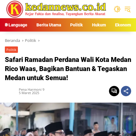
Langsung
ke
konten
🌐 Language
Berita Utama
Politik
Hukum
Ekonomi
Beranda
Politik
Politik
Safari Ramadan Perdana Wali Kota Medan
Rico Waas, Bagikan Bantuan & Tegaskan
Medan untuk Semua!
Pena Harmoni 9
5 Maret 2025