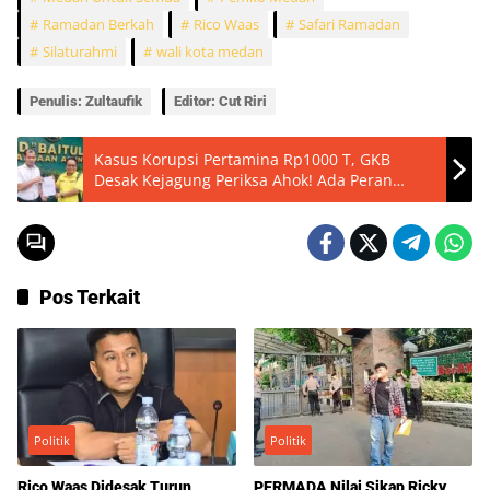
Ramadan Berkah
Rico Waas
Safari Ramadan
Silaturahmi
wali kota medan
Penulis: Zultaufik
Editor: Cut Riri
Kasus Korupsi Pertamina Rp1000 T, GKB
Desak Kejagung Periksa Ahok! Ada Peran
Kunci?
Pos Terkait
Politik
Politik
Rico Waas Didesak Turun
PERMADA Nilai Sikap Ricky