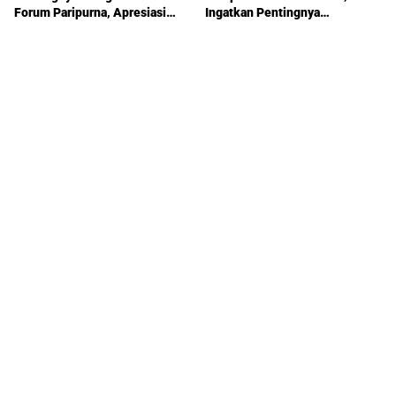
Forum Paripurna, Apresiasi
Ingatkan Pentingnya
Sikap Ricky Antony
Pengawasan Pemerintahan