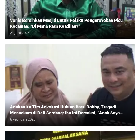
Vonis Bersihkan Masjid untuk Pelaku Pengeroyokan Picu
Kecaman: “Di Mana Rasa Keadilan?”
21 Juni 2025
Adukan ke Tim Advokasi Hukum Pasti Bobby, Tragedi
Mencekam di Deli Serdang: Ibu Ini Bersaksi, “Anak Saya
Ditangkap Tanpa Bukti dan Bukan Bandar Narkoba!”
6 Februari 2025