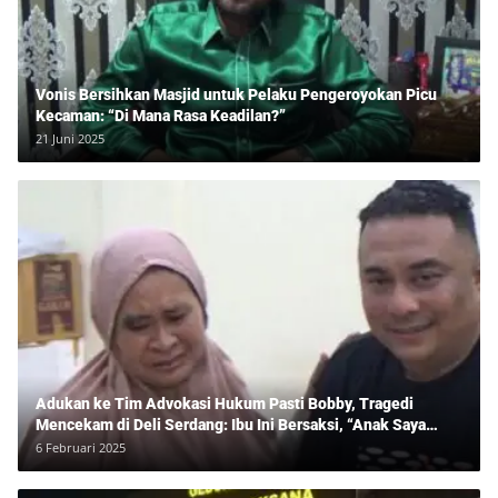
Vonis Bersihkan Masjid untuk Pelaku Pengeroyokan Picu
Kecaman: “Di Mana Rasa Keadilan?”
21 Juni 2025
Adukan ke Tim Advokasi Hukum Pasti Bobby, Tragedi
Mencekam di Deli Serdang: Ibu Ini Bersaksi, “Anak Saya
Ditangkap Tanpa Bukti dan Bukan Bandar Narkoba!”
6 Februari 2025