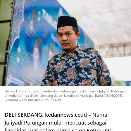
Darwis H Harahap saat memberikan keterangan terkait sosok Juliyadi Pulungan
di kediamannya di Deli Serdang dalam kondisi wawancara, Rabu (08/04/2026).
(kedannews.co.id/Foto: Zultaufik Nst).
DELI SERDANG, kedannews.co.id
– Nama
Juliyadi Pulungan mulai mencuat sebagai
kandidat kuat dalam bursa calon Ketua DPC