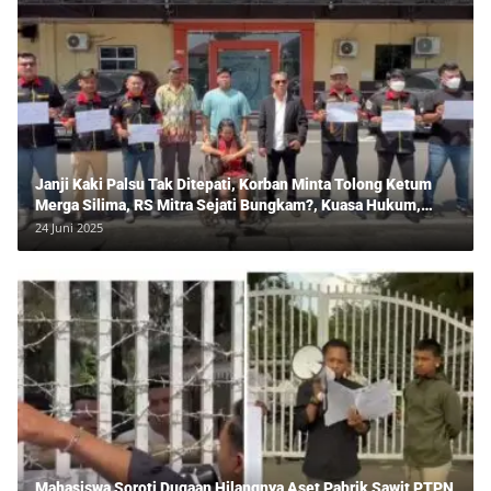
Janji Kaki Palsu Tak Ditepati, Korban Minta Tolong Ketum
Merga Silima, RS Mitra Sejati Bungkam?, Kuasa Hukum,
Hans Silalahi Dampingi Julita Cari Keadilan
24 Juni 2025
Mahasiswa Soroti Dugaan Hilangnya Aset Pabrik Sawit PTPN