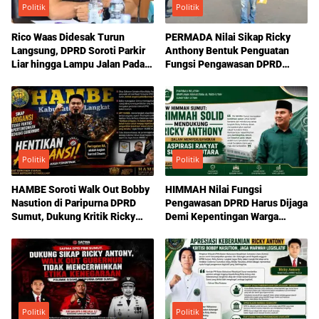
Politik
Politik
Rico Waas Didesak Turun
PERMADA Nilai Sikap Ricky
Langsung, DPRD Soroti Parkir
Anthony Bentuk Penguatan
Liar hingga Lampu Jalan Padam
Fungsi Pengawasan DPRD
di Medan
Sumut
Politik
Politik
HAMBE Soroti Walk Out Bobby
HIMMAH Nilai Fungsi
Nasution di Paripurna DPRD
Pengawasan DPRD Harus Dijaga
Sumut, Dukung Kritik Ricky
Demi Kepentingan Warga
Anthony Soal Etika Pemimpin
Sumatera Utara
Politik
Politik