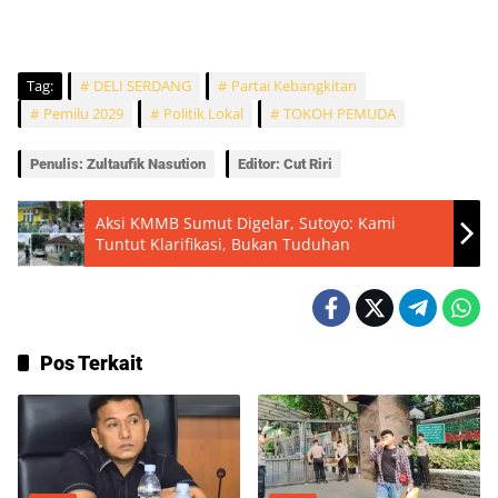
Tag:
DELI SERDANG
Partai Kebangkitan
Pemilu 2029
Politik Lokal
TOKOH PEMUDA
Penulis: Zultaufik Nasution
Editor: Cut Riri
Aksi KMMB Sumut Digelar, Sutoyo: Kami
Tuntut Klarifikasi, Bukan Tuduhan
Pos Terkait