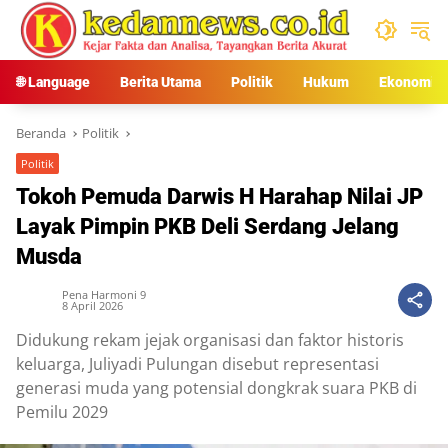
Langsung
ke
konten
🌐 Language
Berita Utama
Politik
Hukum
Ekonomi
Beranda
Politik
Politik
Tokoh Pemuda Darwis H Harahap Nilai JP
Layak Pimpin PKB Deli Serdang Jelang
Musda
Pena Harmoni 9
8 April 2026
Didukung rekam jejak organisasi dan faktor historis
keluarga, Juliyadi Pulungan disebut representasi
generasi muda yang potensial dongkrak suara PKB di
Pemilu 2029