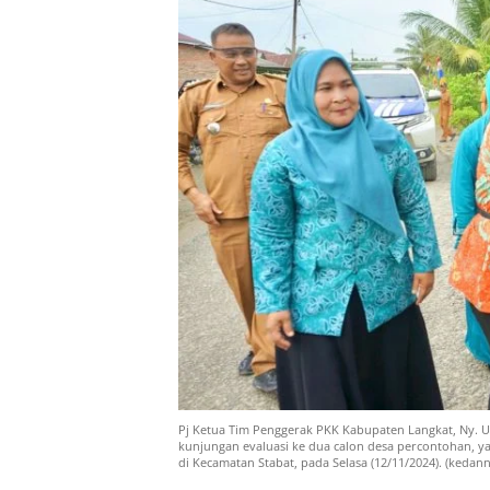
Pj Ketua Tim Penggerak PKK Kabupaten Langkat, Ny. 
kunjungan evaluasi ke dua calon desa percontohan, y
di Kecamatan Stabat, pada Selasa (12/11/2024). (kedan