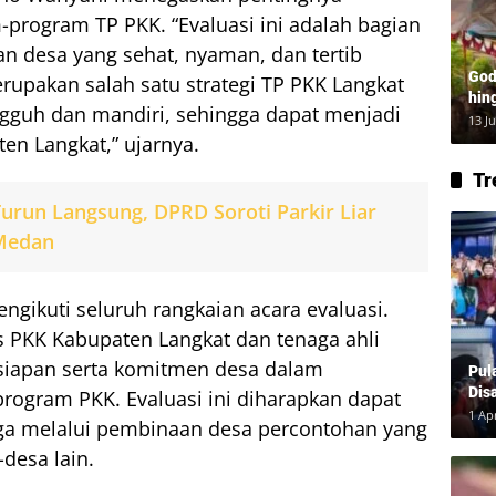
program TP PKK. “Evaluasi ini adalah bagian
n desa yang sehat, nyaman, dan tertib
God
upakan salah satu strategi TP PKK Langkat
hin
gguh dan mandiri, sehingga dapat menjadi
Lay
13 J
ten Langkat,” ujarnya.
Tr
urun Langsung, DPRD Soroti Parkir Liar
 Medan
ngikuti seluruh rangkaian acara evaluasi.
us PKK Kabupaten Langkat dan tenaga ahli
siapan serta komitmen desa dalam
Pul
Dis
ogram PKK. Evaluasi ini diharapkan dapat
1 Ap
ga melalui pembinaan desa percontohan yang
desa lain.