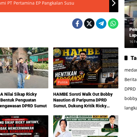
hmi PT Pertamina EP Pangkalan Susu
Pen
Lap
16 F
Ta
meda
Berit
Politik
DPRD
 Nilai Sikap Ricky
HAMBE Soroti Walk Out Bobby
bobby
 Bentuk Penguatan
Nasution di Paripurna DPRD
Pengawasan DPRD Sumut
Sumut, Dukung Kritik Ricky
langk
Anthony Soal Etika Pemimpin