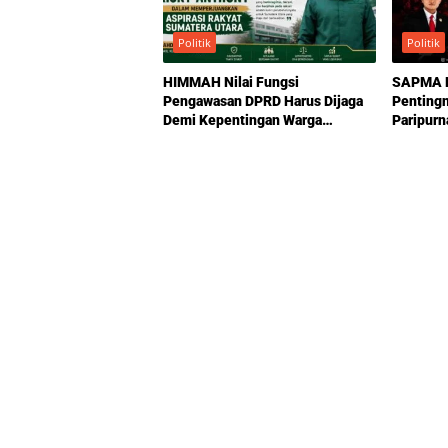
Politik
Politik
HIMMAH Nilai Fungsi
SAPMA P
Pengawasan DPRD Harus Dijaga
Penting
Demi Kepentingan Warga
Paripurn
Sumatera Utara
Antony