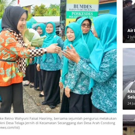
Air
2 Jul
Aksi
Sel
24 J
Uke Retno Wahyuni Faisal Hasrimy, bersama sejumlah pengurus melakukan
akni Desa Telaga Jernih di Kecamatan Secanggang dan Desa Arah Condong
news.com/ist)