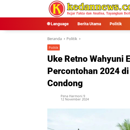
Langsung
ke
konten
🌐 Language
Berita Utama
Politik
Beranda
Politik
Politik
Uke Retno Wahyuni E
Percontohan 2024 di
Condong
Pena Harmoni 9
12 November 2024