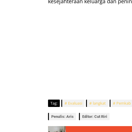
kesejahteraan keluarga dan penin
Tag:
Evaluasi
langkat
Pemkab 
Penulis: Aris
Editor: Cut Riri