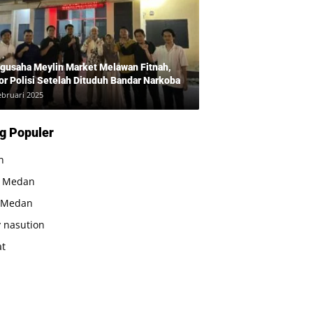
gusaha Meylin Market Melawan Fitnah,
or Polisi Setelah Dituduh Bandar Narkoba
ebruari 2025
g Populer
n
a Medan
 Medan
 nasution
at