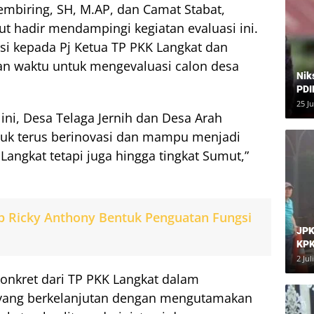
mbiring, SH, M.AP, dan Camat Stabat,
t hadir mendampingi kegiatan evaluasi ini.
i kepada Pj Ketua TP PKK Langkat dan
n waktu untuk mengevaluasi calon desa
Nik
PDI
Har
25 J
ni, Desa Telaga Jernih dan Desa Arah
tuk terus berinovasi dan mampu menjadi
Langkat tetapi juga hingga tingkat Sumut,”
p Ricky Anthony Bentuk Penguatan Fungsi
JPK
KPK
Dia
2 Jul
onkret dari TP PKK Langkat dalam
ang berkelanjutan dengan mengutamakan