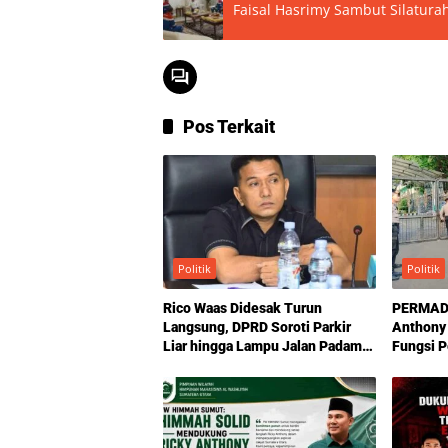
Faisal Hasrimy Sambut Silatura
Pos Terkait
Politik
Politik
Rico Waas Didesak Turun
PERMADA
Langsung, DPRD Soroti Parkir
Anthony
Liar hingga Lampu Jalan Padam
Fungsi 
di Medan