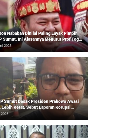
son Nababan Dinilai Paling Layak Pimpin
P Sumut, Ini Alasannya Menurut Prof Togu
len
uni 2025
P Sumut Desak Presiden Prabowo Awasi
 Lebih Ketat, Sebut Laporan Korupsi
baikan
i 2025