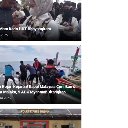
 Mata Kado HUT Bhayangkara
i 2025
 Kejar-Kejaran! Kapal Malaysia Curi Ikan di
at Malaka, 5 ABK Myanmar Ditangkap
uni 2025