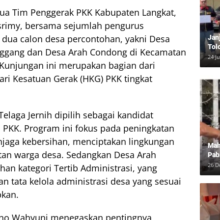
tua Tim Penggerak PKK Kabupaten Langkat,
srimy, bersama sejumlah pengurus
 dua calon desa percontohan, yakni Desa
Jan
Tol
anggang dan Desa Arah Condong di Kecamatan
Bun
24 J
. Kunjungan ini merupakan bagian dari
Dam
ri Kesatuan Gerak (HKG) PKK tingkat
elaga Jernih dipilih sebagai kandidat
 PKK. Program ini fokus pada peningkatan
jaga kebersihan, menciptakan lingkungan
Mah
atan warga desa. Sedangkan Desa Arah
Pab
Neg
26 D
han kategori Tertib Administrasi, yang
 tata kelola administrasi desa yang sesuai
pkan.
tno Wahyuni menegaskan pentingnya