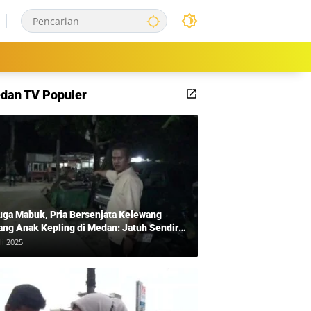
dan TV Populer
uga Mabuk, Pria Bersenjata Kelewang
ang Anak Kepling di Medan: Jatuh Sendiri
i Mengamuk
li 2025