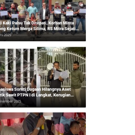
ji Kaki Palsu Tak Ditepati, Korban Minta
ong Ketum Merga Silima, RS Mitra Sejati
gkam?, Kuasa Hukum, Hans Silalahi
uni 2025
pingi Julita Cari Keadilan
asiswa Soroti Dugaan Hilangnya Aset
rik Sawit PTPN I di Langkat, Kerugian
ara Ditaksir Rp20 Miliar
esember 2025