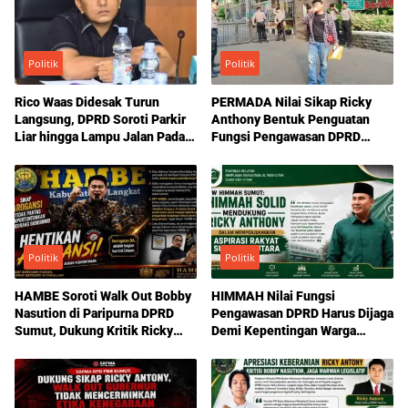
Politik
Politik
Rico Waas Didesak Turun
PERMADA Nilai Sikap Ricky
Langsung, DPRD Soroti Parkir
Anthony Bentuk Penguatan
Liar hingga Lampu Jalan Padam
Fungsi Pengawasan DPRD
di Medan
Sumut
Politik
Politik
HAMBE Soroti Walk Out Bobby
HIMMAH Nilai Fungsi
Nasution di Paripurna DPRD
Pengawasan DPRD Harus Dijaga
Sumut, Dukung Kritik Ricky
Demi Kepentingan Warga
Anthony Soal Etika Pemimpin
Sumatera Utara