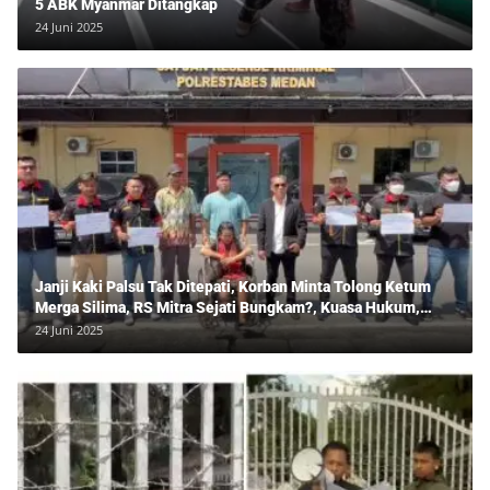
5 ABK Myanmar Ditangkap
24 Juni 2025
Janji Kaki Palsu Tak Ditepati, Korban Minta Tolong Ketum
Merga Silima, RS Mitra Sejati Bungkam?, Kuasa Hukum,
Hans Silalahi Dampingi Julita Cari Keadilan
24 Juni 2025