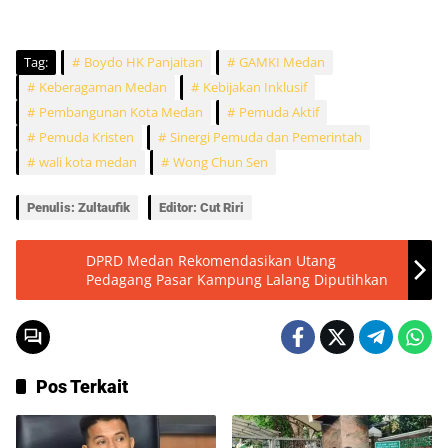
Tag:
Boydo HK Panjaitan
GAMKI Medan
Keberagaman Medan
Kebijakan Inklusif
Pembangunan Kota Medan
Pemuda Aktif
Pemuda Kristen
Sinergi Pemuda dan Pemerintah
wali kota medan
Wong Chun Sen
Penulis: Zultaufik
Editor: Cut Riri
DPRD Medan Rekomendasikan Utang
Pedagang Pasar Kampung Lalang Diputihkan
Pos Terkait