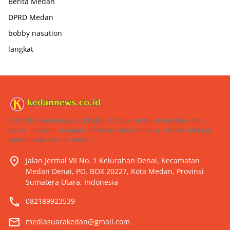
Berita Medan
DPRD Medan
bobby nasution
langkat
Kami dari kedannews.co.id selalu terbuka untuk menerima kritik,
saran, masukan, maupun informasi dari pembaca. Silakan hubungi
kami melalui kontak berikut:
Jalan Jermal VII No. 1 Kelurahan Denai, Kecamatan
Medan Denai, PO. BOX 20227, Kota Medan, Provinsi
Sumatera Utara, Indonesia
082189923539
mediasuarakedan@gmail.com