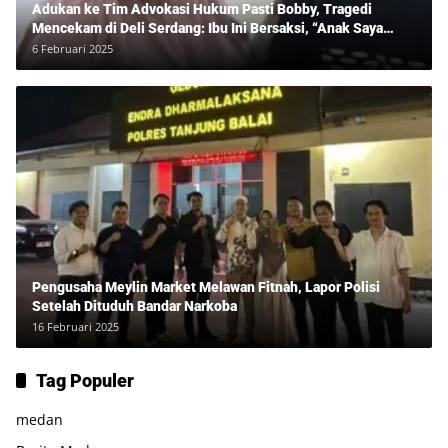
Adukan ke Tim Advokasi Hukum Pasti Bobby, Tragedi
Mencekam di Deli Serdang: Ibu Ini Bersaksi, “Anak Saya
Ditangkap Tanpa Bukti dan Bukan Bandar Narkoba!”
6 Februari 2025
Pengusaha Meylin Market Melawan Fitnah, Lapor Polisi
Setelah Dituduh Bandar Narkoba
16 Februari 2025
Tag Populer
medan