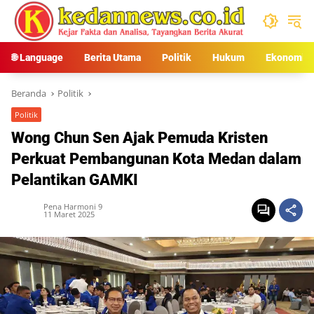
Langsung
ke
konten
🌐 Language
Berita Utama
Politik
Hukum
Ekonomi
Beranda
Politik
Politik
Wong Chun Sen Ajak Pemuda Kristen
Perkuat Pembangunan Kota Medan dalam
Pelantikan GAMKI
Pena Harmoni 9
11 Maret 2025