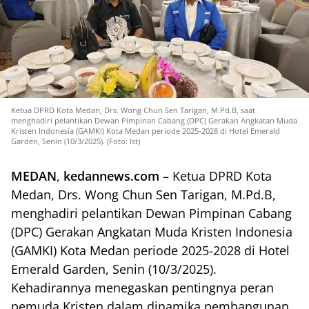
Ketua DPRD Kota Medan, Drs. Wong Chun Sen Tarigan, M.Pd.B, saat
menghadiri pelantikan Dewan Pimpinan Cabang (DPC) Gerakan Angkatan Muda
Kristen Indonesia (GAMKI) Kota Medan periode 2025-2028 di Hotel Emerald
Garden, Senin (10/3/2025). (Foto: Ist)
MEDAN
,
kedannews.com
– Ketua DPRD Kota
Medan, Drs. Wong Chun Sen Tarigan, M.Pd.B,
menghadiri pelantikan Dewan Pimpinan Cabang
(DPC) Gerakan Angkatan Muda Kristen Indonesia
(GAMKI) Kota Medan periode 2025-2028 di Hotel
Emerald Garden, Senin (10/3/2025).
Kehadirannya menegaskan pentingnya peran
pemuda Kristen dalam dinamika pembangunan