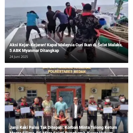
Aksi Kejar-Kejaran! Kapal Malaysia Curi Ikan di Selat Malaka,
5 ABK Myanmar Ditangkap
24 Juni 2025
Janji Kaki Palsu Tak Ditepati, Korban Minta Tolong Ketum
Merga Silima, RS Mitra Sejati Bungkam?, Kuasa Hukum,