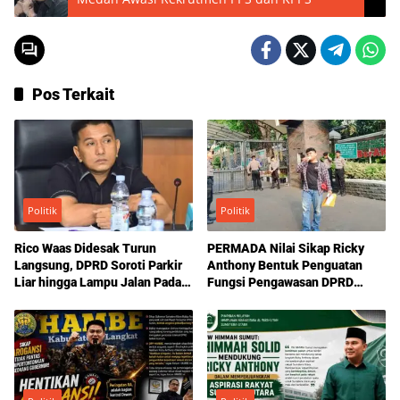
Pos Terkait
Politik
Politik
Rico Waas Didesak Turun
PERMADA Nilai Sikap Ricky
Langsung, DPRD Soroti Parkir
Anthony Bentuk Penguatan
Liar hingga Lampu Jalan Padam
Fungsi Pengawasan DPRD
di Medan
Sumut