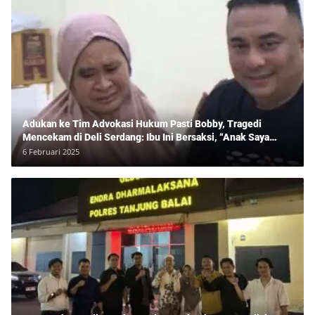
Adukan ke Tim Advokasi Hukum Pasti Bobby, Tragedi
Mencekam di Deli Serdang: Ibu Ini Bersaksi, “Anak Saya
Ditangkap Tanpa Bukti dan Bukan Bandar Narkoba!”
6 Februari 2025