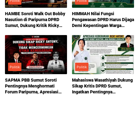
Politik
Politik
HAMBE Soroti Walk Out Bobby
HIMMAH Nilai Fungsi
Nasution di Paripurna DPRD
Pengawasan DPRD Harus Dijaga
Sumut, Dukung Kritik Ricky
Demi Kepentingan Warga
Anthony Soal Etika Pemimpin
Sumatera Utara
Politik
Politik
SAPMA PBB Sumut Soroti
Mahasiswa Wasathiyah Dukung
Pentingnya Menghormati
Sikap Kritis DPRD Sumut,
Forum Paripurna, Apresiasi
Ingatkan Pentingnya
Sikap Ricky Antony
Pengawasan Pemerintahan