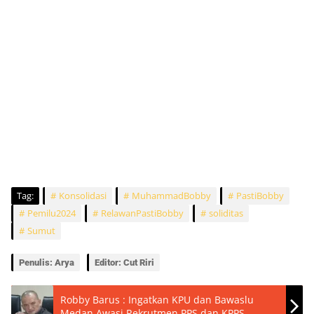
Tag:
Konsolidasi
MuhammadBobby
PastiBobby
Pemilu2024
RelawanPastiBobby
soliditas
Sumut
Penulis: Arya
Editor: Cut Riri
Robby Barus : Ingatkan KPU dan Bawaslu
Medan Awasi Rekrutmen PPS dan KPPS