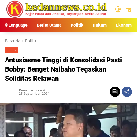
Langsung
ke
konten
🌐 Language
Berita Utama
Politik
Hukum
Ekonomi
Beranda
Politik
Politik
Antusiasme Tinggi di Konsolidasi Pasti
Bobby: Benget Naibaho Tegaskan
Soliditas Relawan
Pena Harmoni 9
25 September 2024