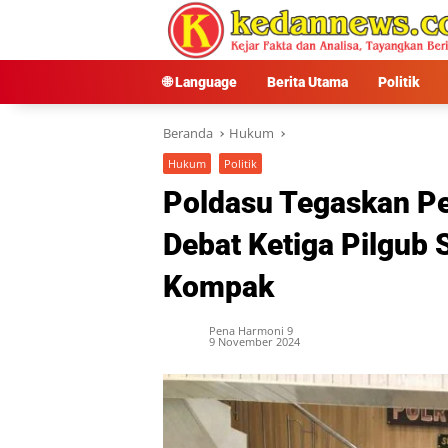
Langsung
ke
konten
🌐 Language
Berita Utama
Politik
Beranda
Hukum
Hukum
Politik
Poldasu Tegaskan Pe
Debat Ketiga Pilgub
Kompak
Pena Harmoni 9
9 November 2024