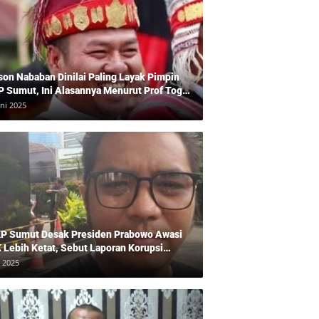
son Nababan Dinilai Paling Layak Pimpin
P Sumut, Ini Alasannya Menurut Prof Togu
len
uni 2025
P Sumut Desak Presiden Prabowo Awasi
 Lebih Ketat, Sebut Laporan Korupsi
baikan
i 2025