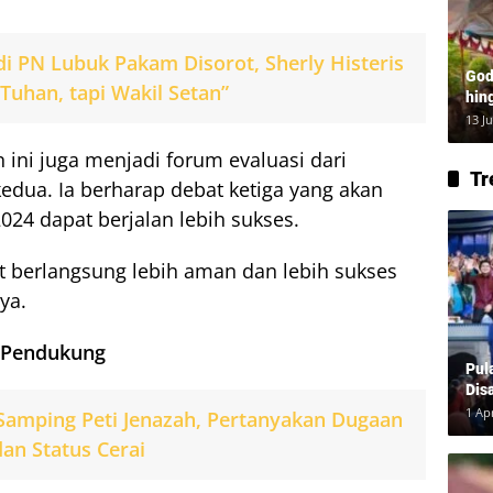
di PN Lubuk Pakam Disorot, Sherly Histeris
God
 Tuhan, tapi Wakil Setan”
hin
Lay
13 J
ini juga menjadi forum evaluasi dari
Tr
edua. Ia berharap debat ketiga yang akan
24 dapat berjalan lebih sukses.
t berlangsung lebih aman dan lebih sukses
ya.
 Pendukung
Pul
Dis
1 Ap
 Samping Peti Jenazah, Pertanyakan Dugaan
dan Status Cerai