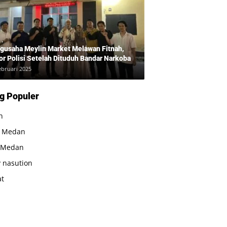
gusaha Meylin Market Melawan Fitnah,
or Polisi Setelah Dituduh Bandar Narkoba
ebruari 2025
g Populer
n
a Medan
 Medan
 nasution
at