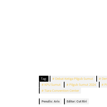
Tag:
Debat Ketiga Pilgub Sumut
Dem
KPU Sumut
Pilgub Sumut 2024
P
Tiara Convention Center
Penulis: Aris
Editor: Cut Riri