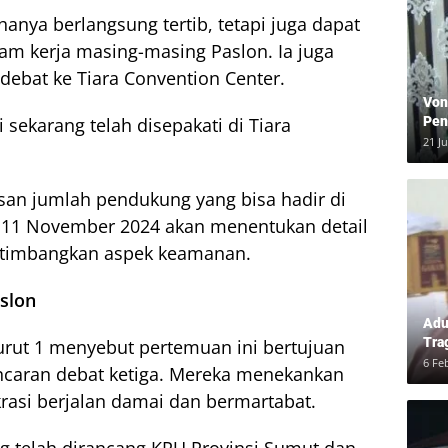
hanya berlangsung tertib, tetapi juga dapat
ram kerja masing-masing Paslon. Ia juga
ebat ke Tiara Convention Center.
Von
Pen
i sekarang telah disepakati di Tiara
Kea
21 J
an jumlah pendukung yang bisa hadir di
da 11 November 2024 akan menentukan detail
rtimbangkan aspek keamanan.
slon
Adu
Tra
rut 1 menyebut pertemuan ini bertujuan
Ber
6 Fe
caran debat ketiga. Mereka menekankan
dan
asi berjalan damai dan bermartabat.