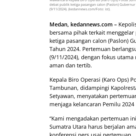
debat publik ketiga pasangan calon (Paslon) Gubernu
(9/11/2024). (kedannews.com/Foto: ist).
Medan, kedannews.com –
Kepoli
bersama pihak terkait menggelar
ketiga pasangan calon (Paslon) 
Tahun 2024. Pertemuan berlangs
(9/11/2024), dengan fokus utama
aman dan tertib.
Kepala Biro Operasi (Karo Ops) P
Tambunan, didampingi Kapolrest
Setyawan, menyatakan pertemua
menjaga kelancaran Pemilu 2024 
“Kami mengadakan pertemuan ini
Sumatra Utara harus berjalan ama
konferensi pers usai pertemuan.