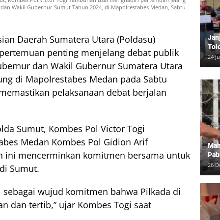
r dan Wakil Gubernur Sumut Tahun 2024, di Mapolrestabes Medan, Sabtu
Jan
sian Daerah Sumatera Utara (Poldasu)
Tol
 pertemuan penting menjelang debat publik
Bun
24 J
Gubernur dan Wakil Gubernur Sumatera Utara
Dam
ung di Mapolrestabes Medan pada Sabtu
 memastikan pelaksanaan debat berjalan
olda Sumut, Kombes Pol Victor Togi
abes Medan Kombes Pol Gidion Arif
Mah
n ini mencerminkan komitmen bersama untuk
Pab
Neg
26 D
di Sumut.
 sebagai wujud komitmen bahwa Pilkada di
n dan tertib,” ujar Kombes Togi saat