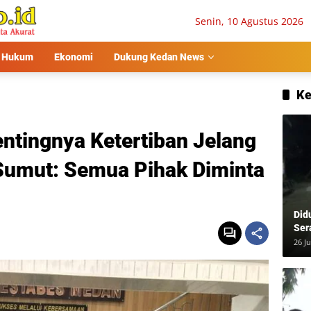
Senin, 10 Agustus 2026
Hukum
Ekonomi
Dukung Kedan News
Ke
ntingnya Ketertiban Jelang
 Sumut: Semua Pihak Diminta
Did
Ser
Usa
26 Ju