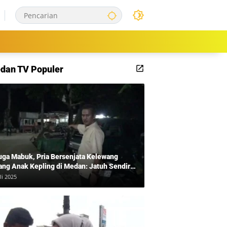
dan TV Populer
uga Mabuk, Pria Bersenjata Kelewang
ang Anak Kepling di Medan: Jatuh Sendiri
i Mengamuk
li 2025