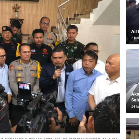
Air
2 Jul
Aksi
Sel
24 J
ut, Kombes Pol Victor Togi Tambunan usai menghadiri pertemuan jelang