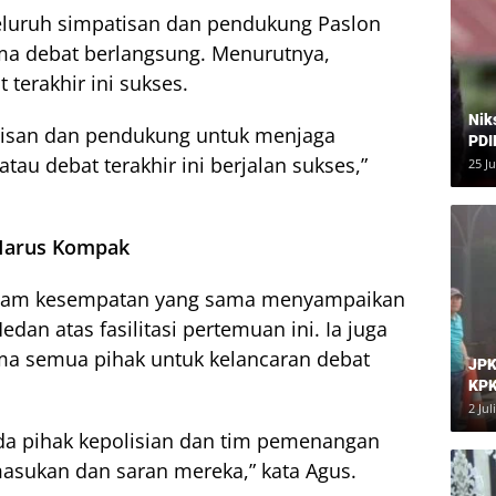
luruh simpatisan dan pendukung Paslon
ma debat berlangsung. Menurutnya,
 terakhir ini sukses.
Nik
isan dan pendukung untuk menjaga
PDI
atau debat terakhir ini berjalan sukses,”
Har
25 J
Harus Kompak
dalam kesempatan yang sama menyampaikan
dan atas fasilitasi pertemuan ini. Ia juga
ma semua pihak untuk kelancaran debat
JPK
KPK
Dia
2 Jul
da pihak kepolisian dan tim pemenangan
masukan dan saran mereka,” kata Agus.