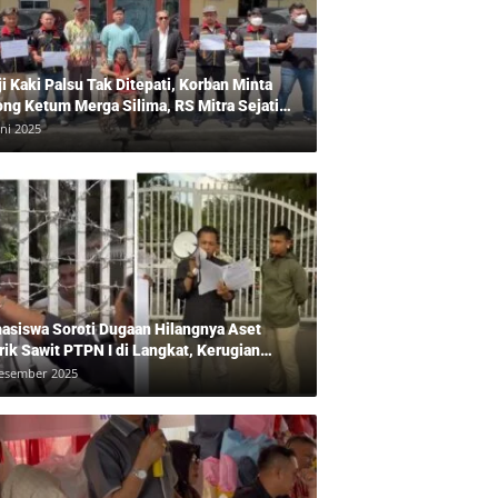
ji Kaki Palsu Tak Ditepati, Korban Minta
ong Ketum Merga Silima, RS Mitra Sejati
gkam?, Kuasa Hukum, Hans Silalahi
uni 2025
pingi Julita Cari Keadilan
asiswa Soroti Dugaan Hilangnya Aset
rik Sawit PTPN I di Langkat, Kerugian
ara Ditaksir Rp20 Miliar
esember 2025