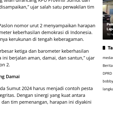
 telah dirancang KPU Provinsi Sumut dan
isampaikan,” ujar salah satu perwakilan tim
Pen
 Paslon nomor urut 2 menyampaikan harapan
Lap
meter keberhasilan demokrasi di Indonesia.
16 F
nya kerukunan di tengah keberagaman.
Ta
erbesar ketiga dan barometer keberhasilan
 ini berjalan aman, damai, dan santun,” ujar
meda
on 2.
Berit
DPRD
ang Damai
bobby
ada Sumut 2024 harus menjadi contoh pesta
langk
gritas. Dengan sinergi yang kuat antara
 dan tim pemenangan, harapan ini diyakini