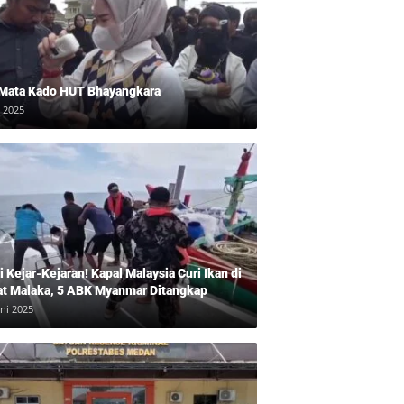
 Mata Kado HUT Bhayangkara
i 2025
 Kejar-Kejaran! Kapal Malaysia Curi Ikan di
at Malaka, 5 ABK Myanmar Ditangkap
uni 2025