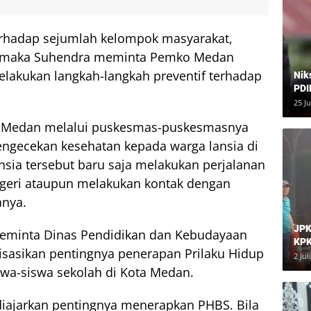
rhadap sejumlah kelompok masyarakat,
k, maka Suhendra meminta Pemko Medan
elakukan langkah-langkah preventif terhadap
Nik
PDI
Har
25 J
ta Medan melalui puskesmas-puskesmasnya
ngecekan kesehatan kepada warga lansia di
lansia tersebut baru saja melakukan perjalanan
negeri ataupun melakukan kontak dengan
anya.
JPK
eminta Dinas Pendidikan dan Kebudayaan
KPK
isasikan pentingnya penerapan Prilaku Hidup
Dia
2 Jul
swa-siswa sekolah di Kota Medan.
 diajarkan pentingnya menerapkan PHBS. Bila