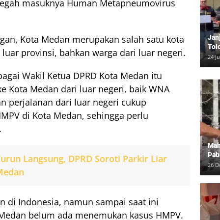
encegah masuknya Human Metapneumovirus
Jan
gan, Kota Medan merupakan salah satu kota
Tol
 luar provinsi, bahkan warga dari luar negeri.
Bun
24 J
Dam
agai Wakil Ketua DPRD Kota Medan itu
 Kota Medan dari luar negeri, baik WNA
perjalanan dari luar negeri cukup
MPV di Kota Medan, sehingga perlu
.
Mah
Pab
urun Langsung, DPRD Soroti Parkir Liar
Neg
26 D
 Medan
 di Indonesia, namun sampai saat ini
a Medan belum ada menemukan kasus HMPV.