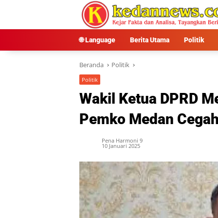
Langsung
ke
konten
🌐 Language
Berita Utama
Politik
Beranda
Politik
Politik
Wakil Ketua DPRD M
Pemko Medan Cega
Pena Harmoni 9
10 Januari 2025