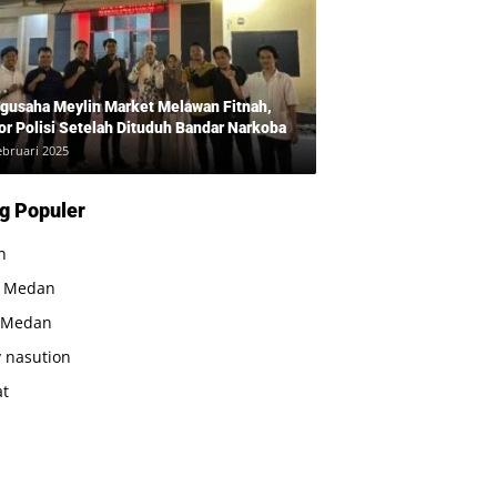
gusaha Meylin Market Melawan Fitnah,
or Polisi Setelah Dituduh Bandar Narkoba
ebruari 2025
g Populer
n
a Medan
 Medan
 nasution
at