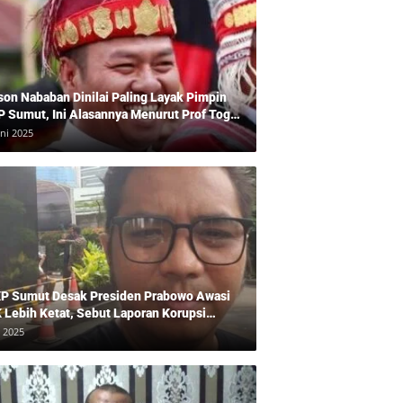
son Nababan Dinilai Paling Layak Pimpin
P Sumut, Ini Alasannya Menurut Prof Togu
len
uni 2025
P Sumut Desak Presiden Prabowo Awasi
 Lebih Ketat, Sebut Laporan Korupsi
baikan
i 2025