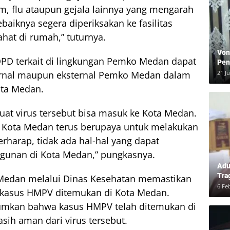
, flu ataupun gejala lainnya yang mengarah
aiknya segera diperiksakan ke fasilitas
hat di rumah,” tuturnya.
Von
OPD terkait di lingkungan Pemko Medan dapat
Pen
Kea
21 J
nternal maupun eksternal Pemko Medan dalam
ta Medan.
uat virus tersebut bisa masuk ke Kota Medan.
 Kota Medan terus berupaya untuk melakukan
harap, tidak ada hal-hal yang dapat
unan di Kota Medan,” pungkasnya.
Adu
Tra
Medan melalui Dinas Kesehatan memastikan
Ber
6 Fe
 kasus HMPV ditemukan di Kota Medan.
dan
kan bahwa kasus HMPV telah ditemukan di
ih aman dari virus tersebut.