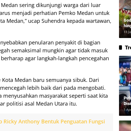
 Medan sering dikunjungi warga dari luar
i harus menjadi perhatian Pemko Medan untuk
a Medan,” ucap Suhendra kepada wartawan,
God
hin
Lay
13 J
nyebabkan penularan penyakit di bagian
Tr
cegah semaksimal mungkin agar tidak masuk
a berharap agar langkah-langkah pencegahan
ke Kota Medan baru semuanya sibuk. Dari
 mencegah lebih baik dari pada mengobati.
ya menyusahkan masyarakat seperti saat kita
Pul
 politisi asal Medan Utara itu.
Dis
1 Ap
p Ricky Anthony Bentuk Penguatan Fungsi