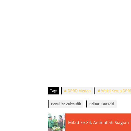
Tag:
DPRD Medan
Wakil Ketua DP
Penulis: Zultaufik
Editor: Cut Riri
Milad ke-84, Aminullah Siagian