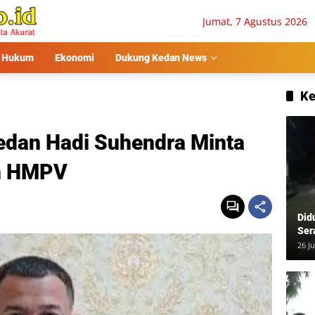
Jumat, 7 Agustus 2026
Hukum
Ekonomi
Dukung Kedan News
Ke
edan Hadi Suhendra Minta
h HMPV
Did
Ser
Usa
26 Ju