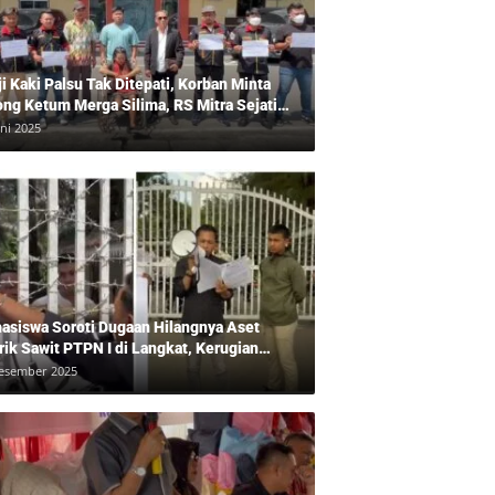
ji Kaki Palsu Tak Ditepati, Korban Minta
ong Ketum Merga Silima, RS Mitra Sejati
gkam?, Kuasa Hukum, Hans Silalahi
uni 2025
pingi Julita Cari Keadilan
asiswa Soroti Dugaan Hilangnya Aset
rik Sawit PTPN I di Langkat, Kerugian
ara Ditaksir Rp20 Miliar
esember 2025