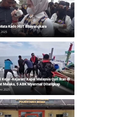
 Mata Kado HUT Bhayangkara
i 2025
 Kejar-Kejaran! Kapal Malaysia Curi Ikan di
at Malaka, 5 ABK Myanmar Ditangkap
uni 2025