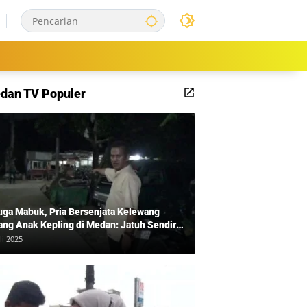
dan TV Populer
uga Mabuk, Pria Bersenjata Kelewang
ang Anak Kepling di Medan: Jatuh Sendiri
i Mengamuk
li 2025