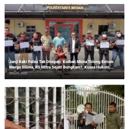
Janji Kaki Palsu Tak Ditepati, Korban Minta Tolong Ketum
Merga Silima, RS Mitra Sejati Bungkam?, Kuasa Hukum,
Hans Silalahi Dampingi Julita Cari Keadilan
24 Juni 2025