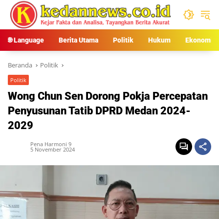
Langsung
ke
konten
🌐 Language
Berita Utama
Politik
Hukum
Ekonomi
Beranda
Politik
Politik
Wong Chun Sen Dorong Pokja Percepatan
Penyusunan Tatib DPRD Medan 2024-
2029
Pena Harmoni 9
5 November 2024