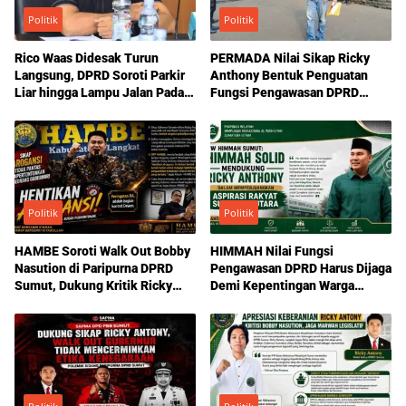
Politik
Politik
Rico Waas Didesak Turun
PERMADA Nilai Sikap Ricky
Langsung, DPRD Soroti Parkir
Anthony Bentuk Penguatan
Liar hingga Lampu Jalan Padam
Fungsi Pengawasan DPRD
di Medan
Sumut
Politik
Politik
HAMBE Soroti Walk Out Bobby
HIMMAH Nilai Fungsi
Nasution di Paripurna DPRD
Pengawasan DPRD Harus Dijaga
Sumut, Dukung Kritik Ricky
Demi Kepentingan Warga
Anthony Soal Etika Pemimpin
Sumatera Utara