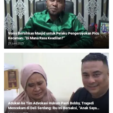
Vonis Bersihkan Masjid untuk Pelaku Pengeroyokan Picu
Kecaman: “Di Mana Rasa Keadilan?”
21 Juni 2025
Adukan ke Tim Advokasi Hukum Pasti Bobby, Tragedi
Mencekam di Deli Serdang: Ibu Ini Bersaksi, “Anak Saya
Ditangkap Tanpa Bukti dan Bukan Bandar Narkoba!”