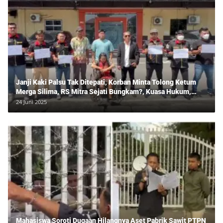
Janji Kaki Palsu Tak Ditepati, Korban Minta Tolong Ketum
Merga Silima, RS Mitra Sejati Bungkam?, Kuasa Hukum,
Hans Silalahi Dampingi Julita Cari Keadilan
24 Juni 2025
Mahasiswa Soroti Dugaan Hilangnya Aset Pabrik Sawit PTPN