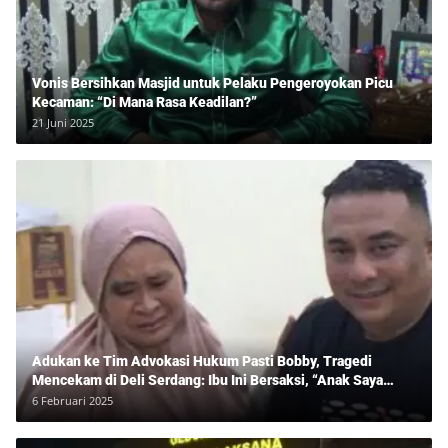
Vonis Bersihkan Masjid untuk Pelaku Pengeroyokan Picu
Kecaman: “Di Mana Rasa Keadilan?”
21 Juni 2025
Adukan ke Tim Advokasi Hukum Pasti Bobby, Tragedi
Mencekam di Deli Serdang: Ibu Ini Bersaksi, “Anak Saya
Ditangkap Tanpa Bukti dan Bukan Bandar Narkoba!”
6 Februari 2025