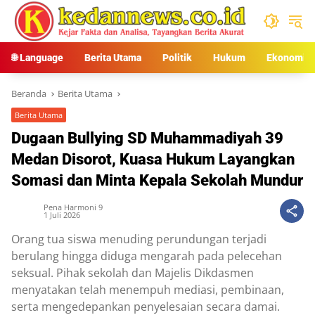
Langsung
ke
konten
🌐 Language
Berita Utama
Politik
Hukum
Ekonomi
Beranda
Berita Utama
Berita Utama
Dugaan Bullying SD Muhammadiyah 39
Medan Disorot, Kuasa Hukum Layangkan
Somasi dan Minta Kepala Sekolah Mundur
Pena Harmoni 9
1 Juli 2026
Orang tua siswa menuding perundungan terjadi
berulang hingga diduga mengarah pada pelecehan
seksual. Pihak sekolah dan Majelis Dikdasmen
menyatakan telah menempuh mediasi, pembinaan,
serta mengedepankan penyelesaian secara damai.