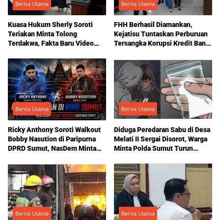
Berita Utama
Berita Utama
Kuasa Hukum Sherly Soroti
FHH Berhasil Diamankan,
Teriakan Minta Tolong
Kejatisu Tuntaskan Perburuan
Terdakwa, Fakta Baru Video
Tersangka Korupsi Kredit Bank
Yanty Diduga Korban, hingga
Sumut
Visum Dipersoalkan Jelang
Putusan KDRT yang Dua Kali
Ditunda, JPU Tuntut 1 Bulan
Penjara
Berita Utama
Berita Utama
Ricky Anthony Soroti Walkout
Diduga Peredaran Sabu di Desa
Bobby Nasution di Paripurna
Melati II Sergai Disorot, Warga
DPRD Sumut, NasDem Minta
Minta Polda Sumut Turun
Sikap Arogan Dihentikan
Tangan
Berita Utama
Berita Utama