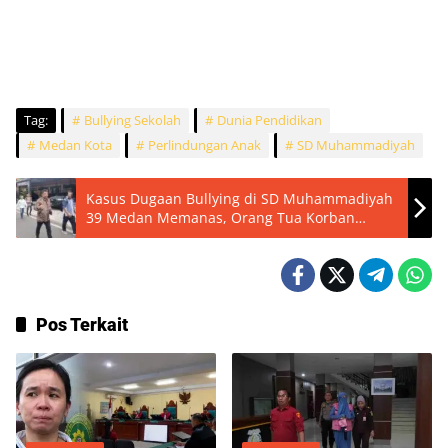
Tag:
Bullying Sekolah
Dunia Pendidikan
Medan Kota
Perlindungan Anak
SD Muhammadiyah
Kasus Dugaan Bullying di SD Muhammadiyah
39 Medan Memanas, Orang Tua Korban
Resmi Lapor ke Polda Sumut
Pos Terkait