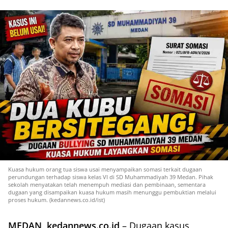
Kuasa hukum orang tua siswa usai menyampaikan somasi terkait dugaan
perundungan terhadap siswa kelas VI di SD Muhammadiyah 39 Medan. Pihak
sekolah menyatakan telah menempuh mediasi dan pembinaan, sementara
dugaan yang disampaikan kuasa hukum masih menunggu pembuktian melalui
proses hukum. (kedannews.co.id/ist)
MEDAN, kedannews.co.id
– Dugaan kasus