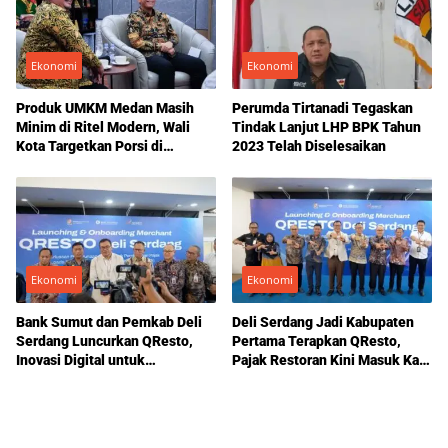
Ekonomi
Ekonomi
Produk UMKM Medan Masih
Perumda Tirtanadi Tegaskan
Minim di Ritel Modern, Wali
Tindak Lanjut LHP BPK Tahun
Kota Targetkan Porsi di
2023 Telah Diselesaikan
Indomaret Naik hingga 20
Persen
Ekonomi
Ekonomi
Bank Sumut dan Pemkab Deli
Deli Serdang Jadi Kabupaten
Serdang Luncurkan QResto,
Pertama Terapkan QResto,
Inovasi Digital untuk
Pajak Restoran Kini Masuk Kas
Optimalkan Pajak Daerah
Daerah Secara Otomatis