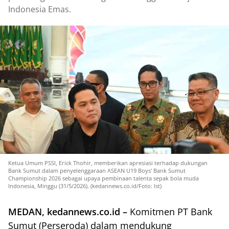
Indonesia Emas.
Ketua Umum PSSI, Erick Thohir, memberikan apresiasi terhadap dukungan
Bank Sumut dalam penyelenggaraan ASEAN U19 Boys' Bank Sumut
Championship 2026 sebagai upaya pembinaan talenta sepak bola muda
Indonesia, Minggu (31/5/2026). (kedannews.co.id/Foto: Ist)
MEDAN, kedannews.co.id –
Komitmen PT Bank
Sumut (Perseroda) dalam mendukung