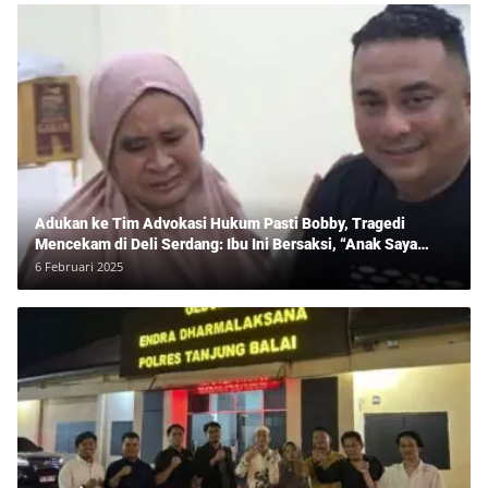
Adukan ke Tim Advokasi Hukum Pasti Bobby, Tragedi
Mencekam di Deli Serdang: Ibu Ini Bersaksi, “Anak Saya
Ditangkap Tanpa Bukti dan Bukan Bandar Narkoba!”
6 Februari 2025