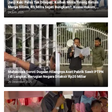
Janji Kaki Palsu Tak Ditepati, Korban Minta Tolong Ketum
Merga Silima, RS Mitra Sejati Bungkam?, Kuasa Hukum,
Hans Silalahi Dampingi Julita Cari Keadilan
24 Juni 2025
Mahasiswa Soroti Dugaan Hilangnya Aset Pabrik Sawit PTPN
I di Langkat, Kerugian Negara Ditaksir Rp20 Miliar
26 Desember 2025