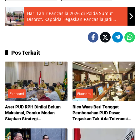
Hari Lahir Pancasila 2026 di Polda Sumut
Disorot, Kapolda Tegaskan Pancasila Jadi
Jangkar Moral Hadapi Tantangan Global
Pos Terkait
Ekonomi
Ekonomi
Aset PUD RPH Dinilai Belum
Rico Waas Beri Tenggat
Maksimal, Pemko Medan
Pembenahan PUD Pasar,
Siapkan Strategi
Tegaskan Tak Ada Toleransi
Pengembangan Bisnis Daging
bagi Kecurangan