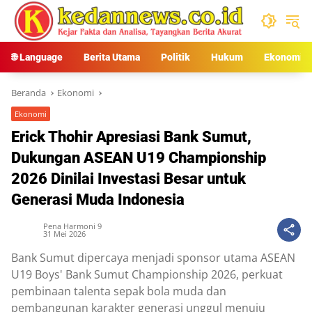
Langsung
ke
konten
🌐 Language
Berita Utama
Politik
Hukum
Ekonomi
Beranda
Ekonomi
Ekonomi
Erick Thohir Apresiasi Bank Sumut,
Dukungan ASEAN U19 Championship
2026 Dinilai Investasi Besar untuk
Generasi Muda Indonesia
Pena Harmoni 9
31 Mei 2026
Bank Sumut dipercaya menjadi sponsor utama ASEAN
U19 Boys' Bank Sumut Championship 2026, perkuat
pembinaan talenta sepak bola muda dan
pembangunan karakter generasi unggul menuju