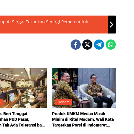
Bupati Sergai Tekankan Sinergi Pemda untuk
i
Ekonomi
s Beri Tenggat
Produk UMKM Medan Masih
han PUD Pasar,
Minim di Ritel Modern, Wali Kota
 Tak Ada Toleransi bagi
Targetkan Porsi di Indomaret
gan
Naik hingga 20 Persen