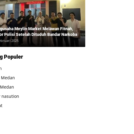
gusaha Meylin Market Melawan Fitnah,
or Polisi Setelah Dituduh Bandar Narkoba
ebruari 2025
g Populer
n
a Medan
 Medan
 nasution
at