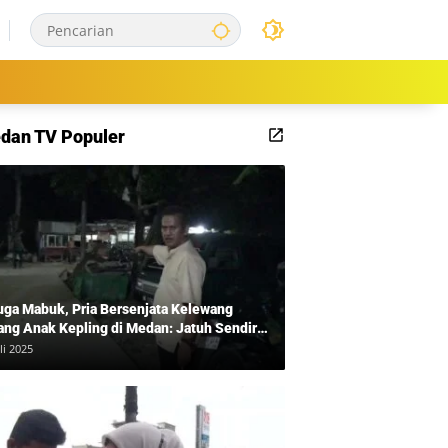
dan TV Populer
uga Mabuk, Pria Bersenjata Kelewang
ang Anak Kepling di Medan: Jatuh Sendiri
i Mengamuk
li 2025