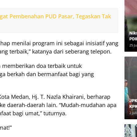
ggat Pembenahan PUD Pasar, Tegaskan Tak
Nik
PDI
ap menilai program ini sebagai inisiatif yang
Har
25 J
ang terbaik,” katanya dari seberang telepon.
a memberikan doa terbaik untuk
oga berkah dan bermanfaat bagi yang
ota Medan, Hj. T. Nazla Khairani, berharap
JPK
s ke daerah-daerah lain. “Mudah-mudahan apa
KPK
faat bagi umat,” tuturnya.
Dia
2 Jul
at!”