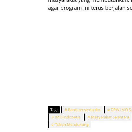
agar program ini terus berjalan s
Tag:
Bantuan sembako
DPW IMO S
IMO indonesia
Masyarakat Sejahtera
Tokoh Mendukung