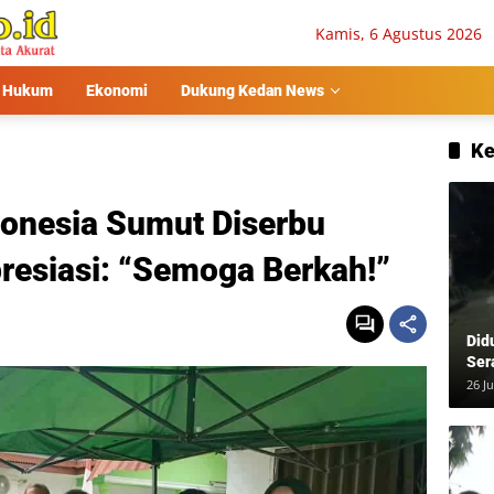
Kamis, 6 Agustus 2026
Hukum
Ekonomi
Dukung Kedan News
Ke
onesia Sumut Diserbu
resiasi: “Semoga Berkah!”
Did
Ser
Usa
26 Ju