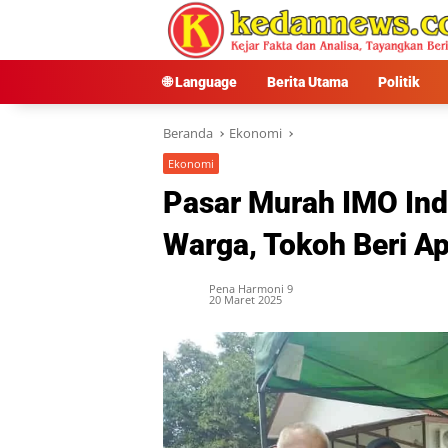
Langsung
ke
konten
🌐 Language
Berita Utama
Politik
Beranda
Ekonomi
Ekonomi
Pasar Murah IMO Ind
Warga, Tokoh Beri Ap
Pena Harmoni 9
20 Maret 2025