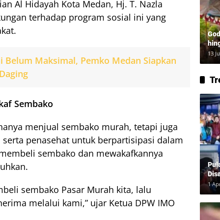
ian Al Hidayah Kota Medan, Hj. T. Nazla
ungan terhadap program sosial ini yang
kat.
God
hin
Lay
13 J
ai Belum Maksimal, Pemko Medan Siapkan
 Daging
Tr
kaf Sembako
hanya menjual sembako murah, tetapi juga
, serta penasehat untuk berpartisipasi dalam
tuk membeli sembako dan mewakafkannya
uhkan.
Pul
Dis
1 Ap
mbeli sembako Pasar Murah kita, lalu
erima melalui kami,” ujar Ketua DPW IMO