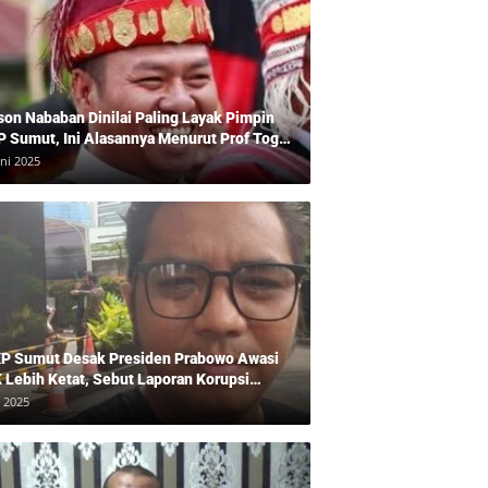
son Nababan Dinilai Paling Layak Pimpin
P Sumut, Ini Alasannya Menurut Prof Togu
len
uni 2025
P Sumut Desak Presiden Prabowo Awasi
 Lebih Ketat, Sebut Laporan Korupsi
baikan
i 2025