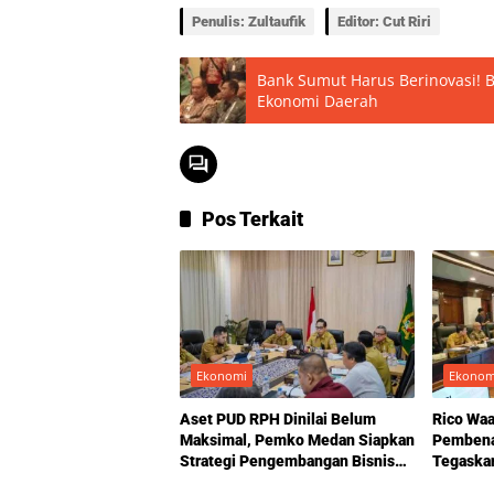
Penulis: Zultaufik
Editor: Cut Riri
Bank Sumut Harus Berinovasi! 
Ekonomi Daerah
Pos Terkait
Ekonomi
Ekonom
Aset PUD RPH Dinilai Belum
Rico Waa
Maksimal, Pemko Medan Siapkan
Pembena
Strategi Pengembangan Bisnis
Tegaskan
Daging
Kecuran