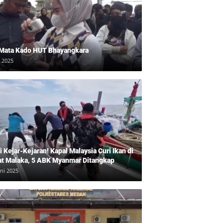
 Mata Kado HUT Bhayangkara
i 2025
 Kejar-Kejaran! Kapal Malaysia Curi Ikan di
at Malaka, 5 ABK Myanmar Ditangkap
uni 2025