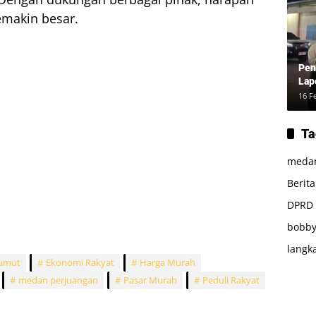
emakin besar.
Pen
Lap
16 F
Ta
meda
Berit
DPRD
bobby
langk
umut
Ekonomi Rakyat
Harga Murah
medan perjuangan
Pasar Murah
Peduli Rakyat