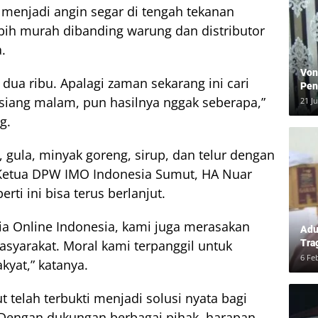
 menjadi angin segar di tengah tekanan
ih murah dibanding warung dan distributor
.
Von
dua ribu. Apalagi zaman sekarang ini cari
Pen
Kea
 siang malam, pun hasilnya nggak seberapa,”
21 J
g.
, gula, minyak goreng, sirup, dan telur dengan
 Ketua DPW IMO Indonesia Sumut, HA Nuar
rti ini bisa terus berlanjut.
ia Online Indonesia, kami juga merasakan
Adu
Tra
yarakat. Moral kami terpanggil untuk
Ber
6 Fe
yat,” katanya.
dan
telah terbukti menjadi solusi nyata bagi
engan dukungan berbagai pihak, harapan