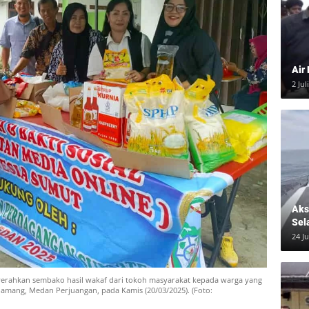
Air
2 Jul
Aksi
Sel
24 J
erahkan sembako hasil wakaf dari tokoh masyarakat kepada warga yang
amang, Medan Perjuangan, pada Kamis (20/03/2025). (Foto: