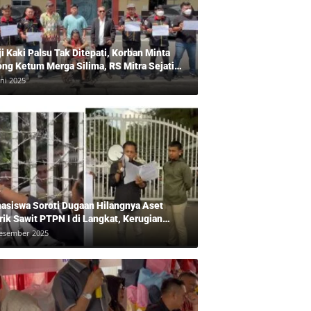
ji Kaki Palsu Tak Ditepati, Korban Minta
ong Ketum Merga Silima, RS Mitra Sejati
gkam?, Kuasa Hukum, Hans Silalahi
uni 2025
pingi Julita Cari Keadilan
asiswa Soroti Dugaan Hilangnya Aset
rik Sawit PTPN I di Langkat, Kerugian
ara Ditaksir Rp20 Miliar
esember 2025