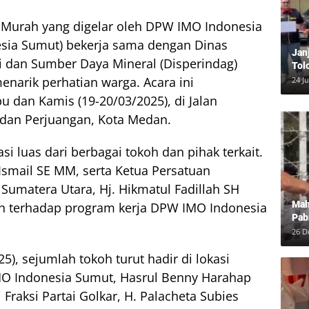
 Murah yang digelar oleh DPW IMO Indonesia
sia Sumut) bekerja sama dengan Dinas
Jan
i dan Sumber Daya Mineral (Disperindag)
Tol
Bun
enarik perhatian warga. Acara ini
24 J
Dam
u dan Kamis (19-20/03/2025), di Jalan
dan Perjuangan, Kota Medan.
i luas dari berbagai tokoh dan pihak terkait.
Ismail SE MM, serta Ketua Persatuan
umatera Utara, Hj. Hikmatul Fadillah SH
Mah
 terhadap program kerja DPW IMO Indonesia
Pab
Neg
26 D
5), sejumlah tokoh turut hadir di lokasi
O Indonesia Sumut, Hasrul Benny Harahap
raksi Partai Golkar, H. Palacheta Subies